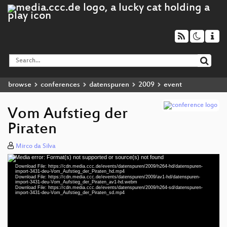
browse
conferences
datenspuren
2009
event
Vom Aufstieg der
Piraten
Mirco da Silva
Media error: Format(s) not supported or source(s) not found
Video
Download File: https://cdn.media.ccc.de/events/datenspuren/2009/h264-hd/datenspuren-
Player
import-3431-deu-Vom_Aufstieg_der_Piraten_hd.mp4
Download File: https://cdn.media.ccc.de/events/datenspuren/2009/av1-hd/datenspuren-
import-3431-deu-Vom_Aufstieg_der_Piraten_av1-hd.webm
Download File: https://cdn.media.ccc.de/events/datenspuren/2009/h264-sd/datenspuren-
import-3431-deu-Vom_Aufstieg_der_Piraten_sd.mp4
deu 1080p (mp4)