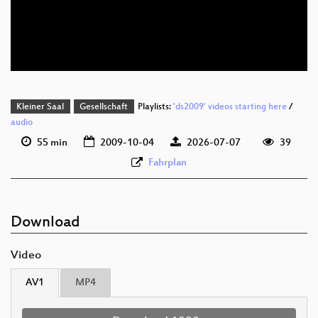
deu 1080p (webm;codecs=av01)
deu 576p (mp4)
Kleiner Saal
Gesellschaft
Playlists:
'ds2009' videos starting here
/
audio
55 min
2009-10-04
2026-07-07
39
Fahrplan
Download
Video
AV1
MP4