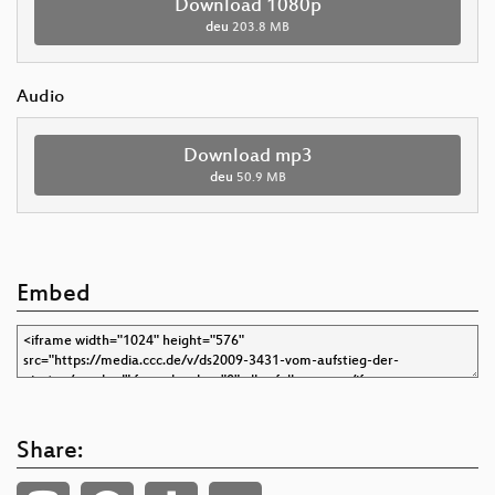
Download 1080p
deu
203.8 MB
Audio
Download mp3
deu
50.9 MB
Embed
Share: