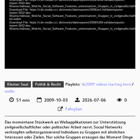
Player
import-3432-deu-
Wuenschdirwas_Welche_Social_Software_Features_unterstuetzen_Gruppen_in_zivilgesellschaftliche
Download File: https://cdn.media.ccc.de/events/datenspuren/2009/av1-hd/datenspuren-
import-3432-deu-
Wuenschdirwas_Welche_Social_Software_Features_unterstuetzen_Gruppen_in_zivilgesellschaftlicher
hd.webm
Download File: https://cdn.media.ccc.de/events/datenspuren/2009/h264-sd/datenspuren-
import-3432-deu-
Wuenschdirwas_Welche_Social_Software_Features_unterstuetzen_Gruppen_in_zivilgesellschaftliche
deu 1080p (mp4)
deu 1080p (webm;codecs=av01)
deu 576p (mp4)
Kleiner Saal
Politik & Recht
Playlists:
'ds2009' videos starting here
/
audio
51 min
2009-10-03
2026-07-06
0
Fahrplan
Das momentane Stückwerk an Webapplikationen zur Unterstützung
zivilgesellschaftlicher oder politischer Arbeit nervt. Social Networks
verknüpfen selbstorganisierend Individuen zu Gruppen mit ähnlichen
Interessen oder Zielen. Nur solche Gruppen erzeugen das Moment Dinge