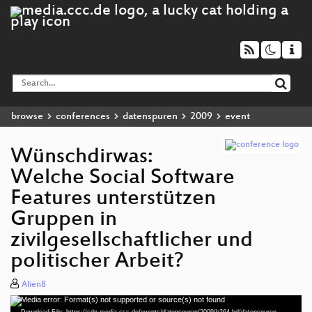
browse
conferences
datenspuren
2009
event
Wünschdirwas:
Welche Social Software
Features unterstützen
Gruppen in
zivilgesellschaftlicher und
politischer Arbeit?
Alien8
Media error: Format(s) not supported or source(s) not found
Video
Download File: https://cdn.media.ccc.de/events/datenspuren/2009/h264-hd/datenspuren-