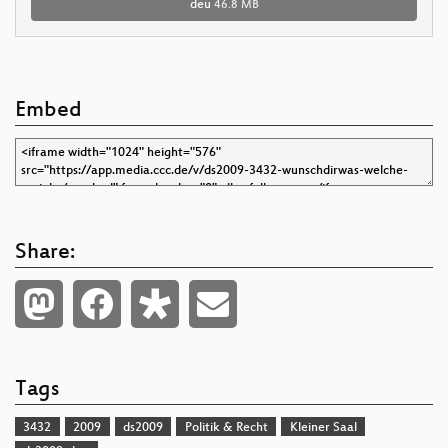
deu
46.8 MB
Embed
Share:
Tags
3432
2009
ds2009
Politik & Recht
Kleiner Saal