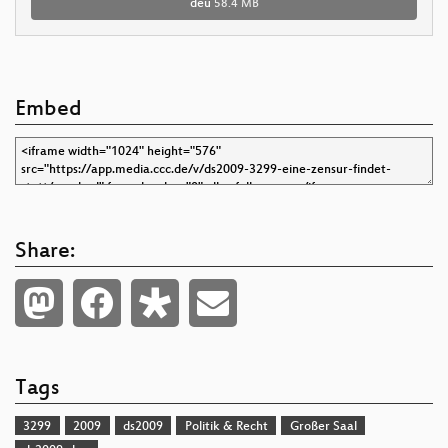
deu
58.4 MB
Embed
Share:
Tags
3299
2009
ds2009
Politik & Recht
Großer Saal