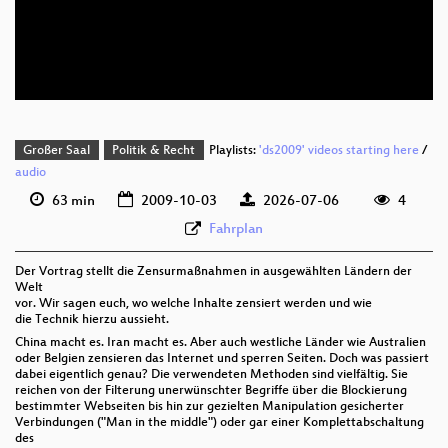
deu 1080p (webm;codecs=av01)
deu 576p (mp4)
Großer Saal
Politik & Recht
Playlists:
'ds2009' videos starting here
/
audio
63 min
2009-10-03
2026-07-06
4
Fahrplan
Der Vortrag stellt die Zensurmaßnahmen in ausgewählten Ländern der
Welt
vor. Wir sagen euch, wo welche Inhalte zensiert werden und wie
die Technik hierzu aussieht.
China macht es. Iran macht es. Aber auch westliche Länder wie Australien
oder Belgien zensieren das Internet und sperren Seiten. Doch was passiert
dabei eigentlich genau? Die verwendeten Methoden sind vielfältig. Sie
reichen von der Filterung unerwünschter Begriffe über die Blockierung
bestimmter Webseiten bis hin zur gezielten Manipulation gesicherter
Verbindungen ("Man in the middle") oder gar einer Komplettabschaltung
des