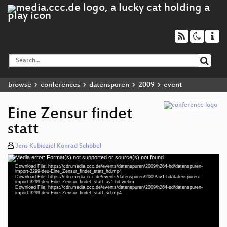
browse
conferences
datenspuren
2009
event
Eine Zensur findet
statt
Jens Kubieziel Konrad Schöbel
Media error: Format(s) not supported or source(s) not found
Video
Download File: https://cdn.media.ccc.de/events/datenspuren/2009/h264-hd/datenspuren-
Player
import-3299-deu-Eine_Zensur_findet_statt_hd.mp4
Download File: https://cdn.media.ccc.de/events/datenspuren/2009/av1-hd/datenspuren-
import-3299-deu-Eine_Zensur_findet_statt_av1-hd.webm
Download File: https://cdn.media.ccc.de/events/datenspuren/2009/h264-sd/datenspuren-
import-3299-deu-Eine_Zensur_findet_statt_sd.mp4
deu 1080p (mp4)