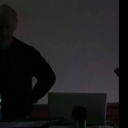
deu 1080p (mp4)
deu 1080p (webm;codecs=av01)