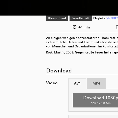
Kleiner Saal
Gesellschaft
Playlists:
'ds2009'
41 min
An einigen wenigen Konzentratoren - konkret: i
sich sämtliche Daten und Kommunikationsbezie
von Menschen und Organisationen im komfortabe
Rost, Martin, 2008: Gegen große Feuer helfen gr
Download
Video
AV1
MP4
Download 1080
deu
176.8 MB