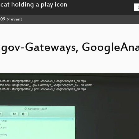
009
event
Egov-Gateways, GoogleAna
t-3355-deu-Buergerportale_Egov-Gateways_GoogleAnalytics_hd.mp4
t-3355-deu-Buergerportale_Egov-Gateways_GoogleAnalytics_av1-hd.webm
t-3355-deu-Buergerportale_Egov-Gateways_GoogleAnalytics_sd.mp4