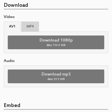
Download
Video
AV1
MP4
Download 1080p
deu
136.0 MB
Audio
Download mp3
deu
39.9 MB
Embed