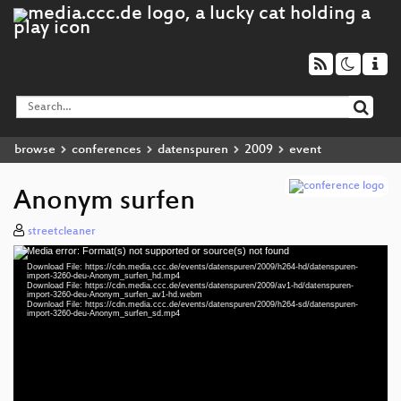
browse
conferences
datenspuren
2009
event
Anonym surfen
streetcleaner
Media error: Format(s) not supported or source(s) not found
Video
Download File: https://cdn.media.ccc.de/events/datenspuren/2009/h264-hd/datenspuren-
Player
import-3260-deu-Anonym_surfen_hd.mp4
Download File: https://cdn.media.ccc.de/events/datenspuren/2009/av1-hd/datenspuren-
import-3260-deu-Anonym_surfen_av1-hd.webm
Download File: https://cdn.media.ccc.de/events/datenspuren/2009/h264-sd/datenspuren-
import-3260-deu-Anonym_surfen_sd.mp4
deu 1080p (mp4)
deu 1080p (webm;codecs=av01)