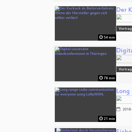
Der K
Vortrag
54 min
Digit
Vortrag
78 min
Long 
2018-
21 min