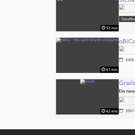
Siche
Gesells
52 min
oBiCo
2008-
61 min
Grail
Ein neu
2007-
62 min