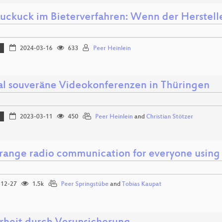
uckuck im Bieterverfahren: Wenn der Hersteller
2024-03-16
633
Peer Heinlein
al souveräne Videokonferenzen in Thüringen
2023-03-11
450
Peer Heinlein
and
Christian Stötzer
range radio communication for everyone usi
12-27
1.5k
Peer Springstübe
and
Tobias Kaupat