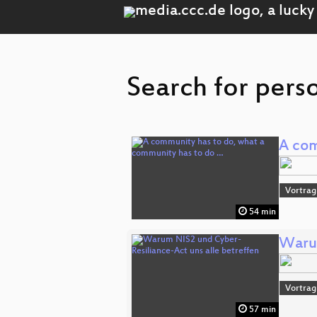
Search for perso
A com
Vortrag
54 min
Warum
Vortrag
57 min