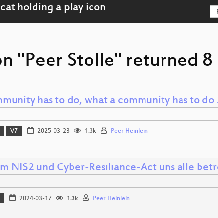
n "Peer Stolle" returned 8 
munity has to do, what a community has to do
V7
2025-03-23
1.3k
Peer Heinlein
 NIS2 und Cyber-Resiliance-Act uns alle betr
2024-03-17
1.3k
Peer Heinlein