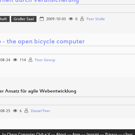
rheit durch Verunsicherung
chaft
Großer Saal
2009-10-03
0
Peer Stolle
 - the open bicycle computer
08-24
114
Peer Georgi
s
er Ansatz für agile Webentwicklung
08-25
6
Daniel Peer
by
Chaos Computer Club e.V
––
About
––
Apps
––
Imprint
––
Privacy
––
c3voc