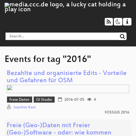
Events for tag "2016"
Bezahlte und organisierte Edits - Vorteile
und Gefahren für OSM
Freie Daten
GI Studio
2016-07-05
4
Joachim Kast
FOSSGIS 2016
Freie (Geo-)Daten mit Freier
(Geo-)Software - oder: wie kommen