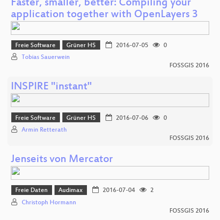
Faster, smaller, better: Compiling your
application together with OpenLayers 3
Freie Software
Grüner HS
2016-07-05
0
Tobias Sauerwein
FOSSGIS 2016
INSPIRE "instant"
Freie Software
Grüner HS
2016-07-06
0
Armin Retterath
FOSSGIS 2016
Jenseits von Mercator
Freie Daten
Audimax
2016-07-04
2
Christoph Hormann
FOSSGIS 2016