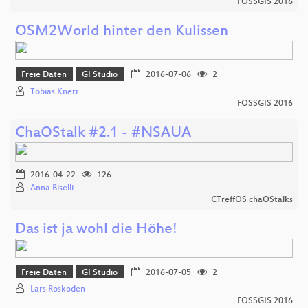
FOSSGIS 2016
OSM2World hinter den Kulissen
Freie Daten
GI Studio
2016-07-06
2
Tobias Knerr
FOSSGIS 2016
ChaOStalk #2.1 - #NSAUA
2016-04-22
126
Anna Biselli
CTreffOS chaOStalks
Das ist ja wohl die Höhe!
Freie Daten
GI Studio
2016-07-05
2
Lars Roskoden
FOSSGIS 2016