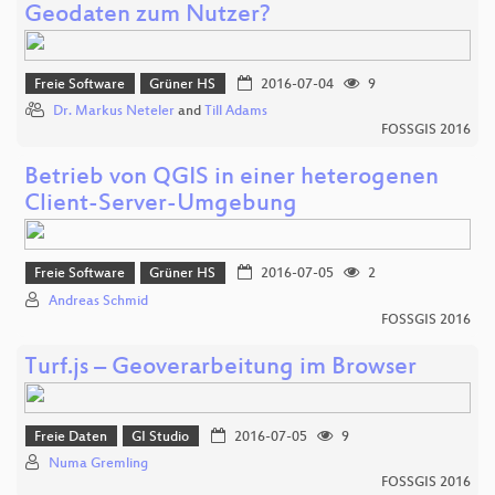
Geodaten zum Nutzer?
Freie Software
Grüner HS
2016-07-04
9
Dr. Markus Neteler
and
Till Adams
FOSSGIS 2016
Betrieb von QGIS in einer heterogenen
Client-Server-Umgebung
Freie Software
Grüner HS
2016-07-05
2
Andreas Schmid
FOSSGIS 2016
Turf.js – Geoverarbeitung im Browser
Freie Daten
GI Studio
2016-07-05
9
Numa Gremling
FOSSGIS 2016