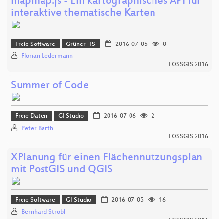
mapmap.js - Ein kartographisches API für
interaktive thematische Karten
Freie Software
Grüner HS
2016-07-05
0
Florian Ledermann
FOSSGIS 2016
Summer of Code
Freie Daten
GI Studio
2016-07-06
2
Peter Barth
FOSSGIS 2016
XPlanung für einen Flächennutzungsplan
mit PostGIS und QGIS
Freie Software
GI Studio
2016-07-05
16
Bernhard Ströbl