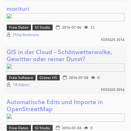
morituri
Freie Daten
GI Studio
2016-07-06
12
Philip Beelmann
FOSSGIS 2016
GIS in der Cloud - Schönwetterwolke,
Gewitter oder reiner Dunst?
Freie Software
Grüner HS
2016-07-04
0
Till Adams
FOSSGIS 2016
Automatische Edits und Importe in
OpenStreetMap
Freie Daten
GI Studio
2016-07-04
0