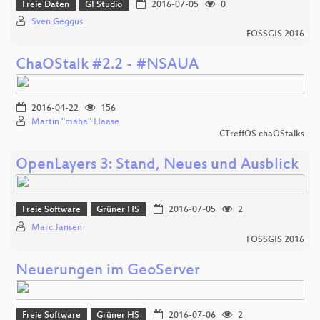
Freie Daten
GI Studio
2016-07-05
0
Sven Geggus
FOSSGIS 2016
ChaOStalk #2.2 - #NSAUA
2016-04-22
156
Martin "maha" Haase
CTreffOS chaOStalks
OpenLayers 3: Stand, Neues und Ausblick
Freie Software
Grüner HS
2016-07-05
2
Marc Jansen
FOSSGIS 2016
Neuerungen im GeoServer
Freie Software
Grüner HS
2016-07-06
2