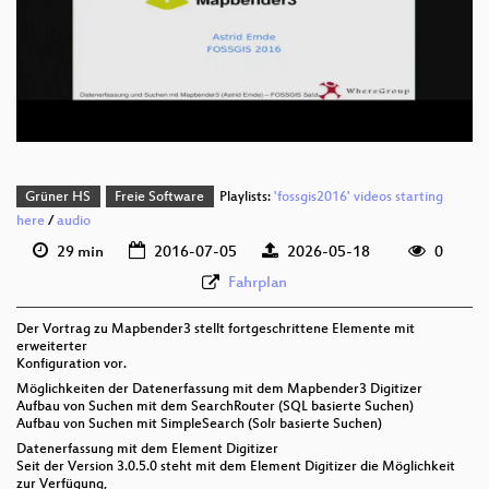
deu 1080p (mp4)
deu 1080p (webm;codecs=av01)
deu 576p (mp4)
Grüner HS
Freie Software
Playlists:
'fossgis2016' videos starting
here
/
audio
29 min
2016-07-05
2026-05-18
0
Fahrplan
Der Vortrag zu Mapbender3 stellt fortgeschrittene Elemente mit
erweiterter
Konfiguration vor.
Möglichkeiten der Datenerfassung mit dem Mapbender3 Digitizer
Aufbau von Suchen mit dem SearchRouter (SQL basierte Suchen)
Aufbau von Suchen mit SimpleSearch (Solr basierte Suchen)
Datenerfassung mit dem Element Digitizer
Seit der Version 3.0.5.0 steht mit dem Element Digitizer die Möglichkeit
zur Verfügung,