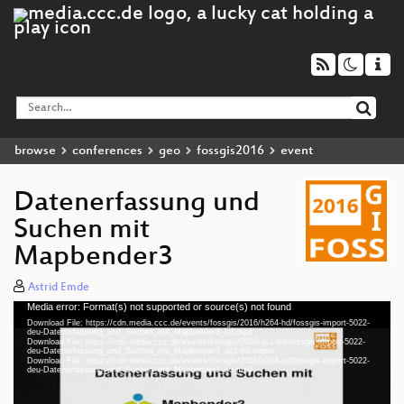
browse
conferences
geo
fossgis2016
event
Datenerfassung und
Suchen mit
Mapbender3
Astrid Emde
Media error: Format(s) not supported or source(s) not found
Video
Download File: https://cdn.media.ccc.de/events/fossgis/2016/h264-hd/fossgis-import-5022-
Player
deu-Datenerfassung_und_Suchen_mit_Mapbender3_hd.mp4
Download File: https://cdn.media.ccc.de/events/fossgis/2016/av1-hd/fossgis-import-5022-
deu-Datenerfassung_und_Suchen_mit_Mapbender3_av1-hd.webm
Download File: https://cdn.media.ccc.de/events/fossgis/2016/h264-sd/fossgis-import-5022-
deu-Datenerfassung_und_Suchen_mit_Mapbender3_sd.mp4