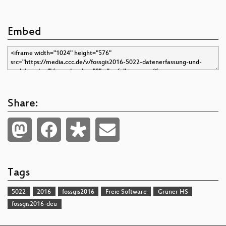
Embed
Share:
Tags
5022
2016
fossgis2016
Freie Software
Grüner HS
fossgis2016-deu