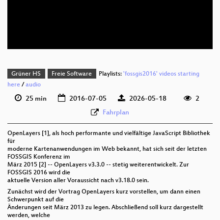
deu 1080p (webm;codecs=av01)
deu 576p (mp4)
Grüner HS
Freie Software
Playlists:
'fossgis2016' videos starting
here
/
audio
25 min
2016-07-05
2026-05-18
2
Fahrplan
OpenLayers [1], als hoch performante und vielfältige JavaScript Bibliothek
für
moderne Kartenanwendungen im Web bekannt, hat sich seit der letzten
FOSSGIS Konferenz im
März 2015 [2] -- OpenLayers v3.3.0 -- stetig weiterentwickelt. Zur
FOSSGIS 2016 wird die
aktuelle Version aller Voraussicht nach v3.18.0 sein.
Zunächst wird der Vortrag OpenLayers kurz vorstellen, um dann einen
Schwerpunkt auf die
Änderungen seit März 2013 zu legen. Abschließend soll kurz dargestellt
werden, welche