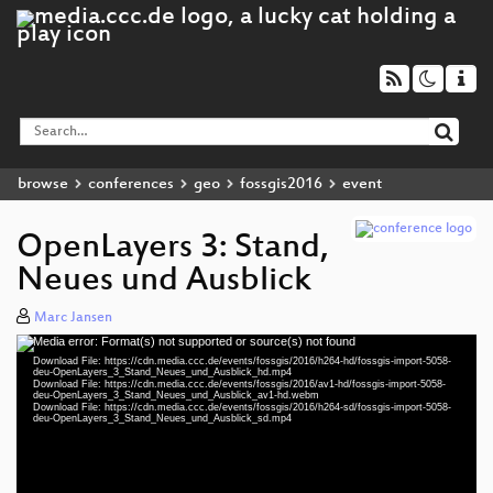
browse
conferences
geo
fossgis2016
event
OpenLayers 3: Stand,
Neues und Ausblick
Marc Jansen
Media error: Format(s) not supported or source(s) not found
Video
Download File: https://cdn.media.ccc.de/events/fossgis/2016/h264-hd/fossgis-import-5058-
Player
deu-OpenLayers_3_Stand_Neues_und_Ausblick_hd.mp4
Download File: https://cdn.media.ccc.de/events/fossgis/2016/av1-hd/fossgis-import-5058-
deu-OpenLayers_3_Stand_Neues_und_Ausblick_av1-hd.webm
Download File: https://cdn.media.ccc.de/events/fossgis/2016/h264-sd/fossgis-import-5058-
deu-OpenLayers_3_Stand_Neues_und_Ausblick_sd.mp4
deu 1080p (mp4)