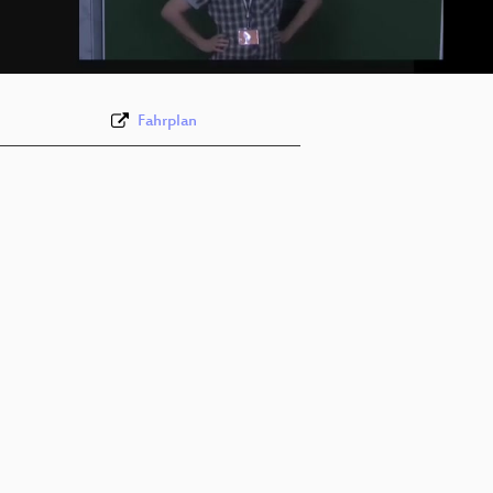
deu 576p (mp4)
Fahrplan