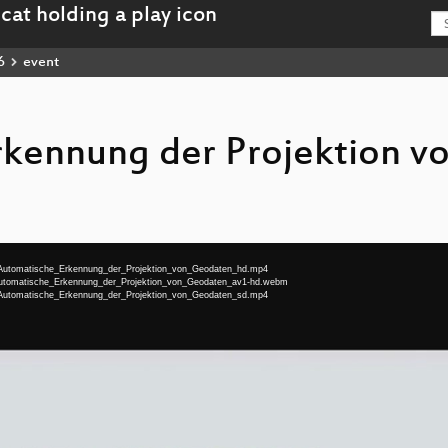
6
event
kennung der Projektion v
eu-Automatische_Erkennung_der_Projektion_von_Geodaten_hd.mp4
u-Automatische_Erkennung_der_Projektion_von_Geodaten_av1-hd.webm
eu-Automatische_Erkennung_der_Projektion_von_Geodaten_sd.mp4