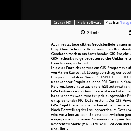
Grüner HS
Freie Software
Playlists:
'fossg
23 min
Auch heutzutage gibt es Geodatenlieferungen mi
Projektion. Sehr gute Kenntnisse über Koordinat
Geodaten rasch in ein bestehendes GIS-Projekt la
GIS-Fachunkundige bedeuten solche Unklarhei
Einarbeitungsaufwand.
In dieser Einreichung wird ein GIS-Programm a
von Aaron Racicot als Lösungsvorschlag der besc
Programm mit dem Namen SHAPEFILE PROJECTIO
unbekannter Projektion (ohne PRJ-Datei) in Kom
Referenzkoordinate aus und erhält automatisch
GIS-Testservice von Aaron Racicot eine Liste mö
händischer Auswahl wird für jede ausgewählte Pr
entsprechender PRJ-Datei erstellt. Der GIS-Anwe
GIS-Projekt laden und entscheidet nach visueller 
Nach Darstellung der Lösung werden im Detail 
wird vor allem auf den Unterschied zwischen ge
eingegangen. In diesem Zusammenhang werden a
Referenzellipsoide (z.B. UTM 32 N : WGS84 und E
diskutiert.