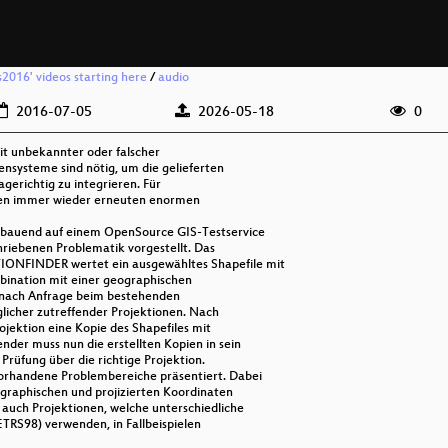
is2016' videos starting here
/
audio
2016-07-05
2026-05-18
0
t unbekannter oder falscher
ensysteme sind nötig, um die gelieferten
gerichtig zu integrieren. Für
ten immer wieder erneuten enormen
ufbauend auf einem OpenSource GIS-Testservice
hriebenen Problematik vorgestellt. Das
NFINDER wertet ein ausgewähltes Shapefile mit
bination mit einer geographischen
 nach Anfrage beim bestehenden
glicher zutreffender Projektionen. Nach
ojektion eine Kopie des Shapefiles mit
nder muss nun die erstellten Kopien in sein
Prüfung über die richtige Projektion.
vorhandene Problembereiche präsentiert. Dabei
ographischen und projizierten Koordinaten
uch Projektionen, welche unterschiedliche
TRS98) verwenden, in Fallbeispielen