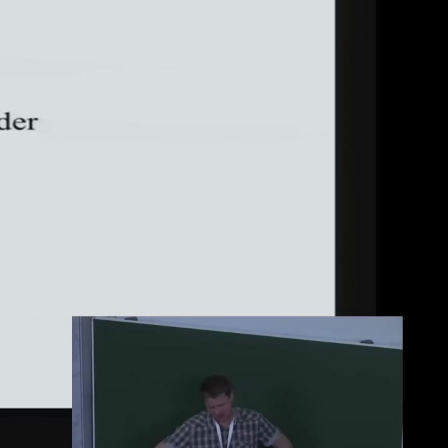
deu 1080p (mp4)
deu 1080p (webm;codecs=av01)