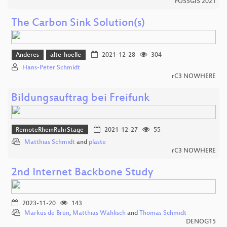
FOSSGIS 2021
The Carbon Sink Solution(s)
Anderes
alte-hoelle
2021-12-28
304
Hans-Peter Schmidt
rC3 NOWHERE
Bildungsauftrag bei Freifunk
RemoteRheinRuhrStage
2021-12-27
55
Matthias Schmidt
and
plaste
rC3 NOWHERE
2nd Internet Backbone Study
2023-11-20
143
Markus de Brün
,
Matthias Wählisch
and
Thomas Schmidt
DENOG15