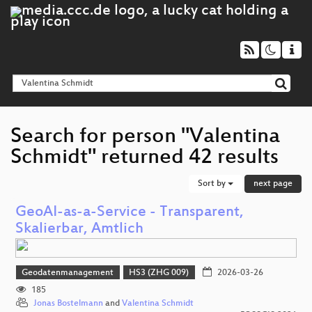
Search for person "Valentina
Schmidt" returned 42 results
Sort by
next page
GeoAI-as-a-Service - Transparent,
Skalierbar, Amtlich
Geodatenmanagement
HS3 (ZHG 009)
2026-03-26
185
Jonas Bostelmann
and
Valentina Schmidt