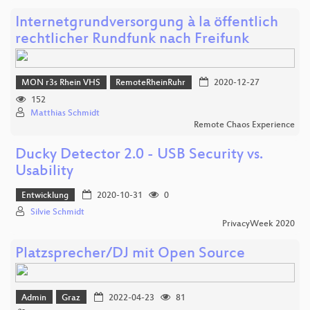
Internetgrundversorgung à la öffentlich
rechtlicher Rundfunk nach Freifunk
MON r3s Rhein VHS
RemoteRheinRuhr
2020-12-27
152
Matthias Schmidt
Remote Chaos Experience
Ducky Detector 2.0 - USB Security vs.
Usability
Entwicklung
2020-10-31
0
Silvie Schmidt
PrivacyWeek 2020
Platzsprecher/DJ mit Open Source
Admin
Graz
2022-04-23
81