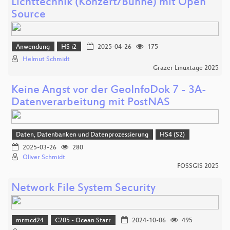
Lichttechnik (Konzert/Bühne) mit Open
Source
Anwendung
HS i2
2025-04-26
175
Helmut Schmidt
Grazer Linuxtage 2025
Keine Angst vor der GeoInfoDok 7 - 3A-
Datenverarbeitung mit PostNAS
Daten, Datenbanken und Datenprozessierung
HS4 (S2)
2025-03-26
280
Oliver Schmidt
FOSSGIS 2025
Network File System Security
mrmcd24
C205 - Ocean Starr
2024-10-06
495