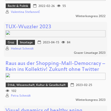
Recht & Politik
2022-02-26
55
Valentina Stefanović
Winterkongress 2022
TUX-Wuzzler 2023
Graz
linuxtage
2023-04-15
84
Helmut Schmidt
Grazer Linuxtage 2023
Raus aus der Shopping-Mall-Democracy –
Rein ins Kollektiv! Zukunft ohne Twitter
Ethik, Wissenschaft, Kultur & Gesellschaft
2023-02-25
102
Petra Schmidt
Winterkongress 2023
Visual dynamics of healthy aging