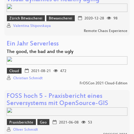
Zürich Bitwäscherei
Bitwaescherei
2020-12-28
98
Valentina Shipovskaya
Remote Chaos Experience
Ein Jahr Serverless
The good, the bad and the ugly
Cloud
2021-08-21
472
Christian Schmidt
FrOSCon 2021 Cloud-Edition
FOSS hoch 5 - Praxisbericht eines
Serversystems mit OpenSource-GIS
Praxisberichte
Geo
2021-06-08
53
Oliver Schmidt