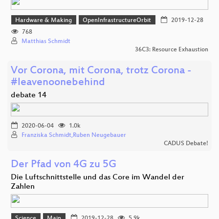
Hardware & Making
OpenInfrastructureOrbit
2019-12-28
768
Matthias Schmidt
36C3: Resource Exhaustion
Vor Corona, mit Corona, trotz Corona -
#leavenoonebehind
debate 14
2020-06-04
1.0k
Franziska Schmidt,Ruben Neugebauer
CADUS Debate!
Der Pfad von 4G zu 5G
Die Luftschnittstelle und das Core im Wandel der
Zahlen
Science
Main
2019-12-28
5.9k