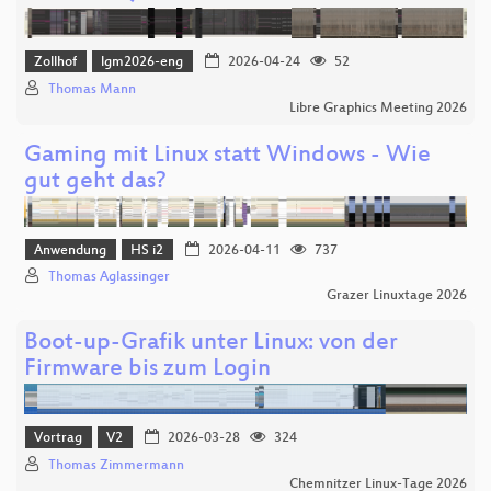
Zollhof
lgm2026-eng
2026-04-24
52
Thomas Mann
Libre Graphics Meeting 2026
Gaming mit Linux statt Windows - Wie
gut geht das?
Anwendung
HS i2
2026-04-11
737
Thomas Aglassinger
Grazer Linuxtage 2026
Boot-up-Grafik unter Linux: von der
Firmware bis zum Login
Vortrag
V2
2026-03-28
324
Thomas Zimmermann
Chemnitzer Linux-Tage 2026