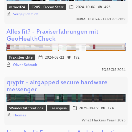
mrmcd24
C205 - Ocean Starr
2024-10-06
495
Sergej Schmidt
MRMCD 2024 - Land in Sicht?
Alles fit? - Praxiserfahrungen mit
GeoHealthCheck
Praxisberichte
2024-03-22
192
Oliver Schmidt
FOSSGIS 2024
qryptr - airgapped secure hardware
messenger
Wonderful creations
Cassiopeia
2025-08-09
174
Thomas
What Hackers Yearn 2025