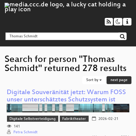
Search for person "Thomas
Schmidt" returned 278 results
Sort by
next page
Digitale Souveränität jetzt: Warum FOSS
unser unterschätztes Schutzsystem ist
Digitale Selbstverteidigung
Fabriktheater
2026-02-21
141
Petra Schmidt