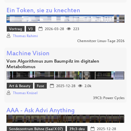
Ein Token, sie zu knechten
Vortrag
V3
2026-03-28
223
Thomas Rahimi
Chemnitzer Linux-Tage 2026
Machine Vision
Vom Algorithmus zum Baumpilz im digitalen
Metabolismus
Art & Beauty
Fuse
2025-12-28
2.0k
Thomas Knüsel
39C3: Power Cycles
AAA - Ask Advi Anything
Sendezentrum Bühne (Saal X 07)
39c3-deu
2025-12-28