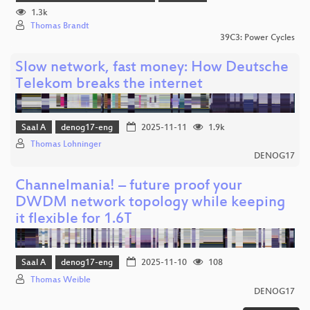
1.3k
Thomas Brandt
39C3: Power Cycles
Slow network, fast money: How Deutsche
Telekom breaks the internet
Saal A
denog17-eng
2025-11-11
1.9k
Thomas Lohninger
DENOG17
Channelmania! – future proof your
DWDM network topology while keeping
it flexible for 1.6T
Saal A
denog17-eng
2025-11-10
108
Thomas Weible
DENOG17