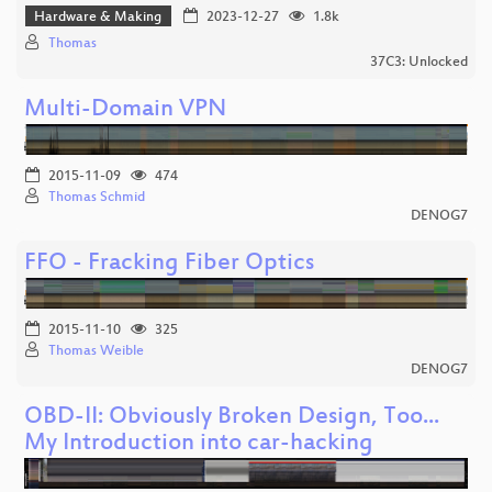
Hardware & Making
2023-12-27
1.8k
Thomas
37C3: Unlocked
Multi-Domain VPN
2015-11-09
474
Thomas Schmid
DENOG7
FFO - Fracking Fiber Optics
2015-11-10
325
Thomas Weible
DENOG7
OBD-II: Obviously Broken Design, Too...
My Introduction into car-hacking