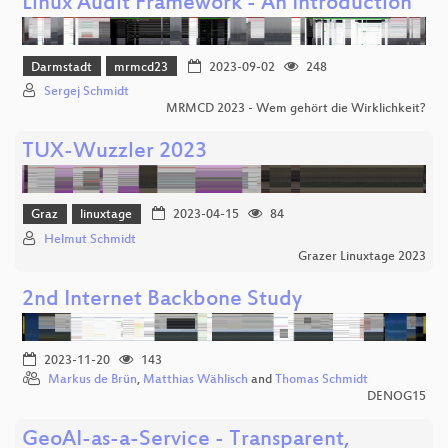
Linux Audit Framework - An Introduction
Darmstadt
mrmcd23
2023-09-02
248
Sergej Schmidt
MRMCD 2023 - Wem gehört die Wirklichkeit?
TUX-Wuzzler 2023
Graz
linuxtage
2023-04-15
84
Helmut Schmidt
Grazer Linuxtage 2023
2nd Internet Backbone Study
2023-11-20
143
Markus de Brün
,
Matthias Wählisch
and
Thomas Schmidt
DENOG15
GeoAI-as-a-Service - Transparent,