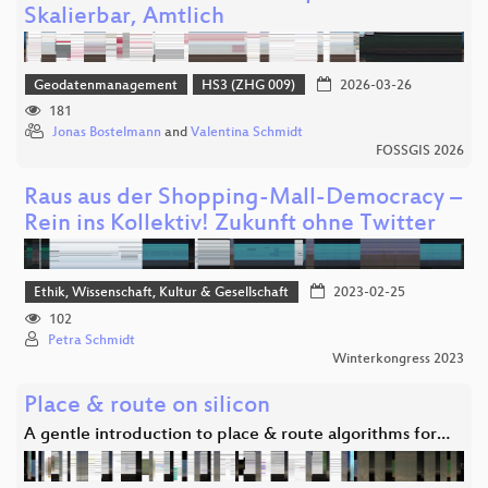
Skalierbar, Amtlich
Geodatenmanagement
HS3 (ZHG 009)
2026-03-26
181
Jonas Bostelmann
and
Valentina Schmidt
FOSSGIS 2026
Raus aus der Shopping-Mall-Democracy –
Rein ins Kollektiv! Zukunft ohne Twitter
Ethik, Wissenschaft, Kultur & Gesellschaft
2023-02-25
102
Petra Schmidt
Winterkongress 2023
Place & route on silicon
A gentle introduction to place & route algorithms for…