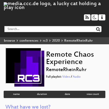
browse
conferences
rc3
2020
RemoteRheinRuhr
Remote Chaos
Experience
RemoteRheinRuhr
Full playlist:
Video
/
Audio
name
duration
date
view count
What have we lost?