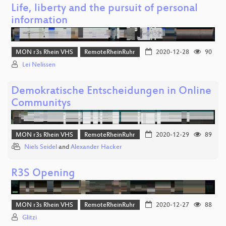
Life, liberty and the pursuit of personal
information
MON r3s Rhein VHS
RemoteRheinRuhr
2020-12-28
90
Lei Nelissen
Demokratische Entscheidungen in Online
Communitys
MON r3s Rhein VHS
RemoteRheinRuhr
2020-12-29
89
Niels Seidel
and
Alexander Hacker
R3S Opening
MON r3s Rhein VHS
RemoteRheinRuhr
2020-12-27
88
Glitzi