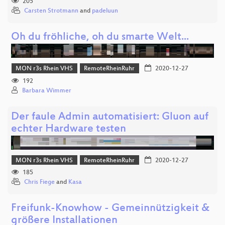
205
Carsten Strotmann
and
padeluun
Oh du fröhliche, oh du smarte Welt...
MON r3s Rhein VHS
RemoteRheinRuhr
2020-12-27
192
Barbara Wimmer
Der faule Admin automatisiert: Gluon auf
echter Hardware testen
MON r3s Rhein VHS
RemoteRheinRuhr
2020-12-27
185
Chris Fiege
and
Kasa
Freifunk-Knowhow - Gemeinnützigkeit &
größere Installationen