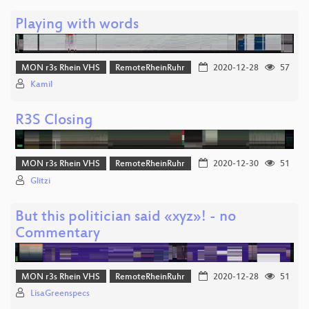
Playing with words
MON r3s Rhein VHS
RemoteRheinRuhr
2020-12-28
57
Kamil
R3S Closing
MON r3s Rhein VHS
RemoteRheinRuhr
2020-12-30
51
Glitzi
But this politician said «xyz»! - no
Commentary
MON r3s Rhein VHS
RemoteRheinRuhr
2020-12-28
51
LisaGreenspecs