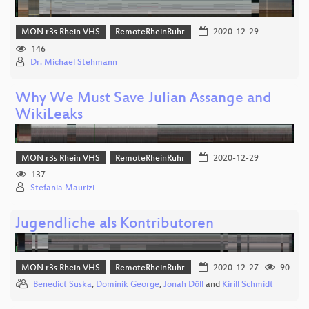
MON r3s Rhein VHS
RemoteRheinRuhr
2020-12-29
146
Dr. Michael Stehmann
Why We Must Save Julian Assange and
WikiLeaks
MON r3s Rhein VHS
RemoteRheinRuhr
2020-12-29
137
Stefania Maurizi
Jugendliche als Kontributoren
MON r3s Rhein VHS
RemoteRheinRuhr
2020-12-27
90
Benedict Suska
,
Dominik George
,
Jonah Döll
and
Kirill Schmidt