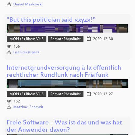
Daniel Maslowski
"But this politician said «xyz»!"
MON r3s Rhein VHS
RemoteRheinRuhr
2020-12-30
156
LisaGreenspecs
Internetgrundversorgung à la öffentlich
rechtlicher Rundfunk nach Freifunk
MON r3s Rhein VHS
RemoteRheinRuhr
2020-12-27
152
Matthias Schmidt
Freie Software - Was ist das und was hat
der Anwender davon?