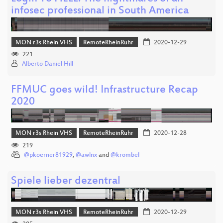
infosec professional in South America
MON r3s Rhein VHS
RemoteRheinRuhr
2020-12-29
221
Alberto Daniel Hill
FFMUC goes wild! Infrastructure Recap
2020
MON r3s Rhein VHS
RemoteRheinRuhr
2020-12-28
219
@pkoerner81929
,
@awlnx
and
@krombel
Spiele lieber dezentral
MON r3s Rhein VHS
RemoteRheinRuhr
2020-12-29