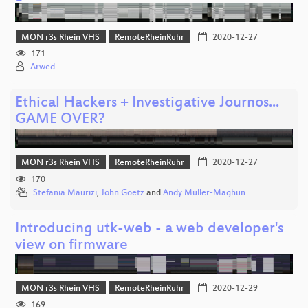
MON r3s Rhein VHS
RemoteRheinRuhr
2020-12-27
171
Arwed
Ethical Hackers + Investigative Journos...
GAME OVER?
MON r3s Rhein VHS
RemoteRheinRuhr
2020-12-27
170
Stefania Maurizi
,
John Goetz
and
Andy Muller-Maghun
Introducing utk-web - a web developer's
view on firmware
MON r3s Rhein VHS
RemoteRheinRuhr
2020-12-29
169