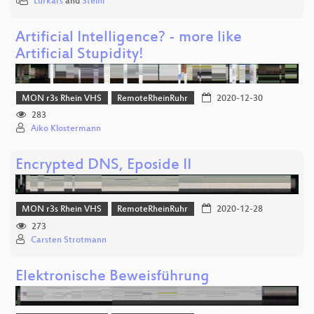
Lurkars
and
Steini
Artificial Intelligence? - more like
Artificial Stupidity!
MON r3s Rhein VHS
RemoteRheinRuhr
2020-12-30
283
Aiko Klostermann
Encrypted DNS, Eposide II
MON r3s Rhein VHS
RemoteRheinRuhr
2020-12-28
273
Carsten Strotmann
Elektronische Beweisführung