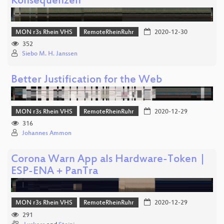
Konsequenzen
MON r3s Rhein VHS
RemoteRheinRuhr
2020-12-30
352
Siebo M. H. Janssen
Better Justification for the Web
MON r3s Rhein VHS
RemoteRheinRuhr
2020-12-29
316
Johannes Ammon
Corona Warn App als Hardware-Token |
ESP-ENA + PanTra
MON r3s Rhein VHS
RemoteRheinRuhr
2020-12-29
291