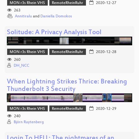
MON r3s Rhein VHS
RemoteRheinRuhr
2020-12-27
263
Annitiralu
and
Daniella Domokos
Solitude: A Privacy Analysis Tool
MON r3s Rhein VHS
RemoteRheinRuhr
2020-12-28
260
DH_NCC
When Lightning Strikes Thrice: Breaking
Thunderbolt 3 Security
MON r3s Rhein VHS
RemoteRheinRuhr
2020-12-29
240
Björn Ruytenberg
Login To HELL: The nightmares of an