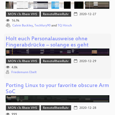
MON r3s Rhein VHS
RemoteRheinRuhr
2020-12-27
16.9k
Calvin Buckley
,
Techfury90
and
TQ Hirsch
Holt euch Personalausweise ohne
Fingerabdrücke – solange es geht
MON r3s Rhein VHS
RemoteRheinRuhr
2020-12-29
4.8k
Friedemann Ebelt
Porting Linux to your favorite obscure Arm
SoC
MON r3s Rhein VHS
RemoteRheinRuhr
2020-12-28
999