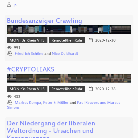
jn
Bundesanzeiger Crawling
MON r3s Rhein VHS
RemoteRheinRuhr
2020-12-30
991
Friedrich Schöne
and
Nico Duldhardt
#CRYPTOLEAKS
MON r3s Rhein VHS
RemoteRheinRuhr
2020-12-28
433
Markus Kompa
,
Peter F. Müller
and
Paul Reuvers und Marcus
Simons
Der Niedergang der liberalen
Weltordnung - Ursachen und