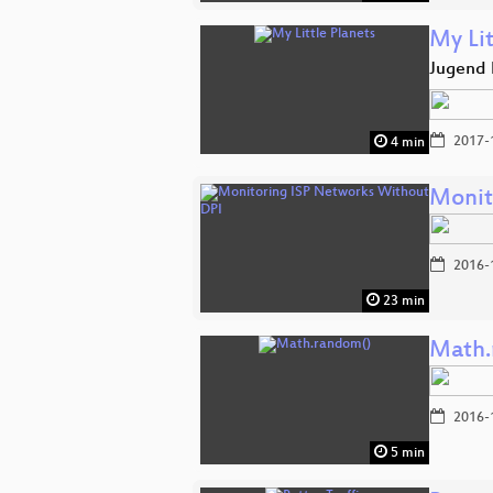
My Lit
Jugend 
2017-
4 min
Monit
2016-
23 min
Math.
2016-
5 min