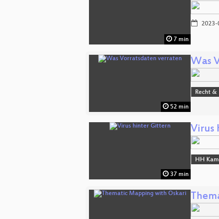
2023-
7 min
Was V
Recht & 
52 min
Virus 
HH Kam
37 min
Thema