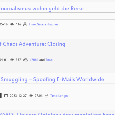
Journalismus: wohin geht die Reise
05-16
416
Timo Grossenbacher
t Chaos Adventure: Closing
04-01
357
x70b1
and
Timo
Smuggling – Spoofing E-Mails Worldwide
2023-12-27
27.0k
Timo Longin