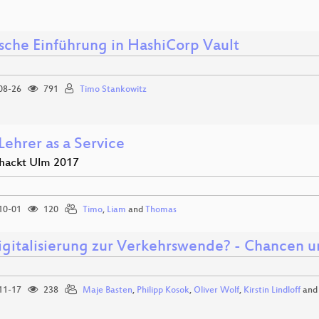
ische Einführung in HashiCorp Vault
08-26
791
Timo Stankowitz
Lehrer as a Service
hackt Ulm 2017
10-01
120
Timo
,
Liam
and
Thomas
igitalisierung zur Verkehrswende? - Chancen 
11-17
238
Maje Basten
,
Philipp Kosok
,
Oliver Wolf
,
Kirstin Lindloff
an