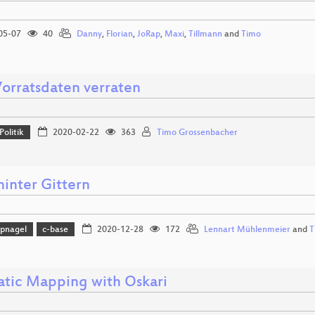
05-07
40
Danny
,
Florian
,
JoRap
,
Maxi
,
Tillmann
and
Timo
orratsdaten verraten
Politik
2020-02-22
363
Timo Grossenbacher
hinter Gittern
pnagel
c-base
2020-12-28
172
Lennart Mühlenmeier
and
T
tic Mapping with Oskari