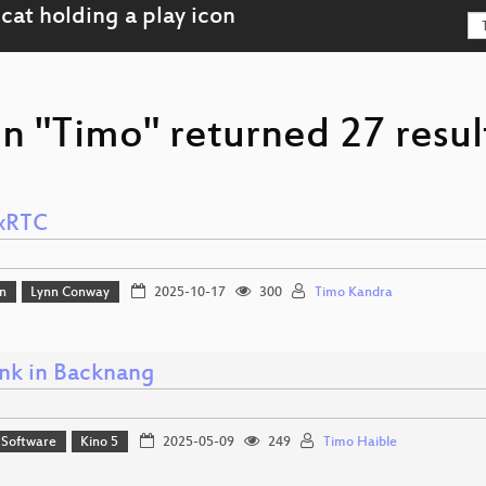
n "Timo" returned 27 resul
xRTC
n
Lynn Conway
2025-10-17
300
Timo Kandra
unk in Backnang
 Software
Kino 5
2025-05-09
249
Timo Haible