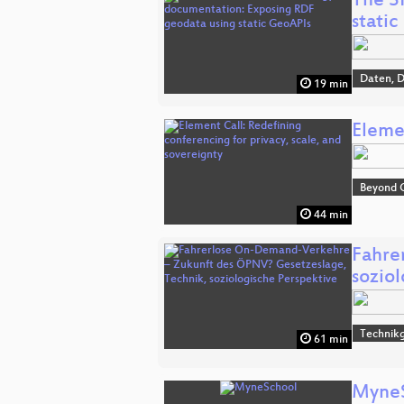
The S
stati
Daten, 
19 min
Elemen
Beyond 
44 min
Fahre
sozio
Technikg
61 min
Myne