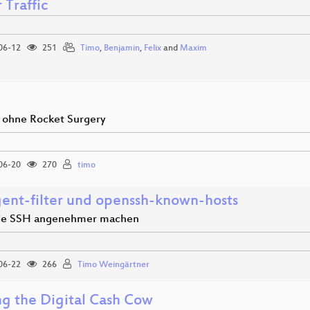
 Traffic
06-12
251
Timo
,
Benjamin
,
Felix
and
Maxim
 ohne Rocket Surgery
06-20
270
timo
gent-filter und openssh-known-hosts
die SSH angenehmer machen
06-22
266
Timo Weingärtner
ng the Digital Cash Cow