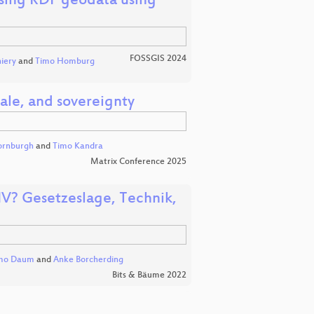
sing RDF geodata using
FOSSGIS 2024
hiery
and
Timo Homburg
cale, and sovereignty
ornburgh
and
Timo Kandra
Matrix Conference 2025
? Gesetzeslage, Technik,
mo Daum
and
Anke Borcherding
Bits & Bäume 2022