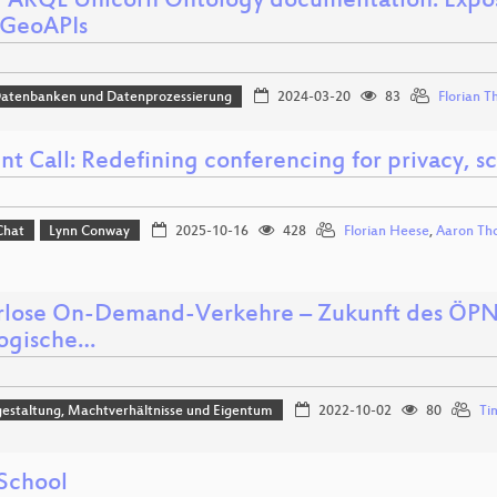
PARQL Unicorn Ontology documentation: Expo
c GeoAPIs
Datenbanken und Datenprozessierung
2024-03-20
83
Florian T
t Call: Redefining conferencing for privacy, s
Chat
Lynn Conway
2025-10-16
428
Florian Heese
,
Aaron Th
rlose On-Demand-Verkehre – Zukunft des ÖPNV
logische…
estaltung, Machtverhältnisse und Eigentum
2022-10-02
80
Ti
School