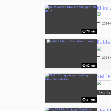
KI im 
2024-
70 min
Rabbi
2024-
62 min
SMTP 
Security
31 min