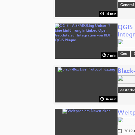
General
14 min
QGIS 
Integ
Geo
7 min
Black
easterh
36 min
Weltp
2019-