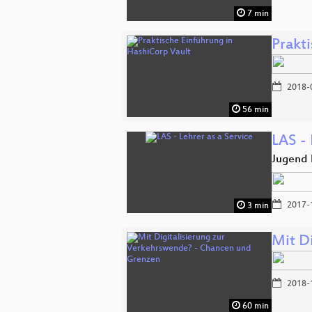
7 min
Prakt
2018-
56 min
LAS - 
Jugend 
2017-
3 min
Mit D
2018-
60 min