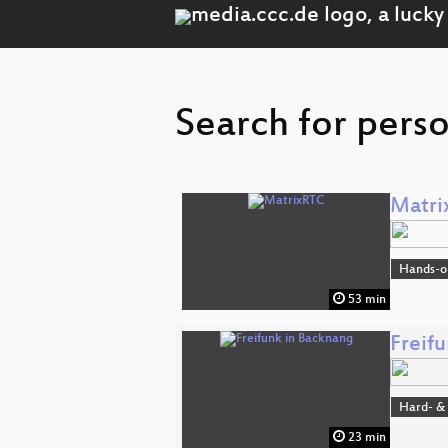
Search for perso
Matri
Hands-o
53 min
Freif
Hard- &
23 min