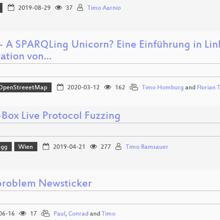
2019-08-29
37
Timo Aarnio
- A SPARQLing Unicorn? Eine Einführung in Li
ration von…
OpenStreeetMap
2020-03-12
162
Timo Homburg
and
Florian 
-Box Live Protocol Fuzzing
egg
Wien
2019-04-21
277
Timo Ramsauer
roblem Newsticker
06-16
17
Paul
,
Conrad
and
Timo