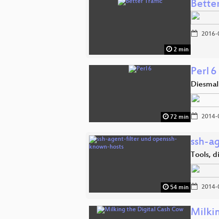
Better
2016-
2 min
Perl 6
Diesmal
2014-
72 min
ssh-a
Tools, 
2014-
54 min
Milki