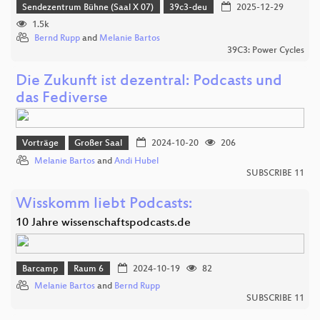
Sendezentrum Bühne (Saal X 07)
39c3-deu
2025-12-29
1.5k
Bernd Rupp
and
Melanie Bartos
39C3: Power Cycles
Die Zukunft ist dezentral: Podcasts und
das Fediverse
Vorträge
Großer Saal
2024-10-20
206
Melanie Bartos
and
Andi Hubel
SUBSCRIBE 11
Wisskomm liebt Podcasts:
10 Jahre wissenschaftspodcasts.de
Barcamp
Raum 6
2024-10-19
82
Melanie Bartos
and
Bernd Rupp
SUBSCRIBE 11