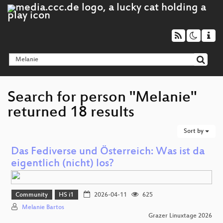
Search for person "Melanie"
returned 18 results
Sort by
Das Fediverse und Österreich: Was ist da
eigentlich (nicht) los?
Community
HS i1
2026-04-11
625
Melanie Bartos
Grazer Linuxtage 2026