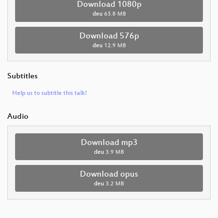
Download 1080p
deu
63.8 MB
Download 576p
deu
12.9 MB
Subtitles
Help us to subtitle this talk!
Audio
Download mp3
deu
3.9 MB
Download opus
deu
3.2 MB