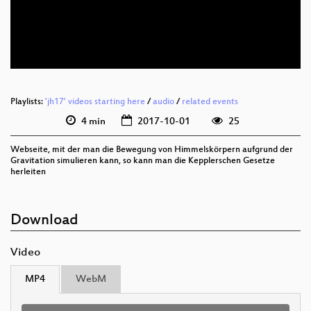
deu 576p (mp4)
deu 576p (webm)
Playlists:
'jh17' videos starting here
/
audio
/
related events
4 min
2017-10-01
25
Webseite, mit der man die Bewegung von Himmelskörpern aufgrund der
Gravitation simulieren kann, so kann man die Kepplerschen Gesetze
herleiten
Download
Video
MP4
WebM