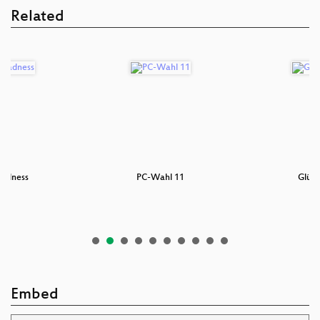
Related
Madness
PC-Wahl 11
Glüh
Embed