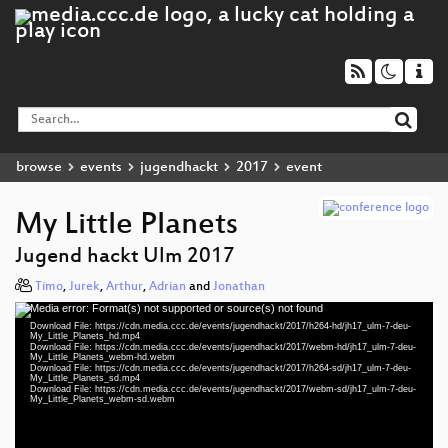
browse
events
jugendhackt
2017
event
My Little Planets
Jugend hackt Ulm 2017
Timo
,
Jurek
,
Arthur
,
Adrian
and
Jonathan
Media error: Format(s) not supported or source(s) not found
Video
Download File: https://cdn.media.ccc.de/events/jugendhackt/2017/h264-hd/jh17_ulm-7-deu-
Player
My_Little_Planets_hd.mp4
Download File: https://cdn.media.ccc.de/events/jugendhackt/2017/webm-hd/jh17_ulm-7-deu-
My_Little_Planets_webm-hd.webm
Download File: https://cdn.media.ccc.de/events/jugendhackt/2017/h264-sd/jh17_ulm-7-deu-
My_Little_Planets_sd.mp4
Download File: https://cdn.media.ccc.de/events/jugendhackt/2017/webm-sd/jh17_ulm-7-deu-
deu 1080p (mp4)
My_Little_Planets_webm-sd.webm
deu 1080p (webm)