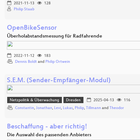
2021-11-13
128
Philip Staab
OpenBikeSensor
Überholabstandsmessung für Radfahrende
2022-11-12
183
Dennis Boldt
and
Philip Ortwein
S.E.M. (Sender-Empfänger-Modul)
Netzpolitik & Überwachung
Dresden
2025-04-13
116
Constantin
,
Jonathan
,
Levi
,
Lukas
,
Philip
,
Tillmann
and
Theodor
Beschaffung - aber richtig!
Die Auswahl des passenden Anbieters