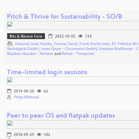
Pitch & Thrive for Sustainability - SO/B
Bits & Bäume Core
2022-10-02
133
Johanna Graf
,
Hauke
,
Yvonne Zwick
,
Frank Karlitschek
,
Dr. Felicitas Br
Backdigital GmbH
,
Jonas Geyer - Circonomit GmbH
,
Stephan Multhaupt - 
Mathieu Baudier - Netiket
and
Rehab - Timeprints
Time-limited login sessions
2019-09-20
62
Philip Withnall
Peer to peer OS and flatpak updates
2018-09-29
102