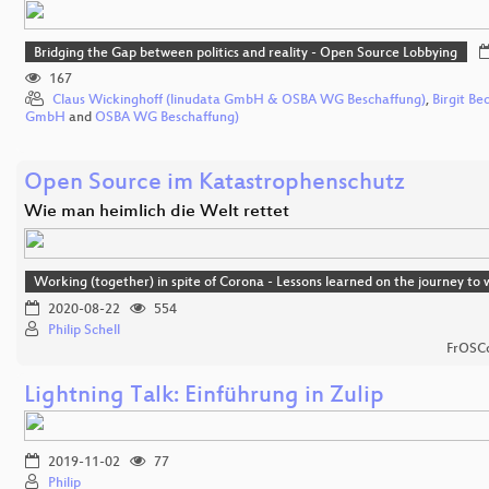
Bridging the Gap between politics and reality - Open Source Lobbying
167
Claus Wickinghoff (linudata GmbH & OSBA WG Beschaffung)
,
Birgit B
GmbH
and
OSBA WG Beschaffung)
Open Source im Katastrophenschutz
Wie man heimlich die Welt rettet
Working (together) in spite of Corona - Lessons learned on the journey t
2020-08-22
554
Philip Schell
FrOSCo
Lightning Talk: Einführung in Zulip
2019-11-02
77
Philip