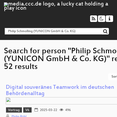
Search for person "Philip Schmo
(YUNICON GmbH & Co. KG)" r
52 results
Sor
Digital souveränes Teamwork im deutschen
Behördenalltag
Vortrag
V6
2025-03-22
496
Philip Rühl