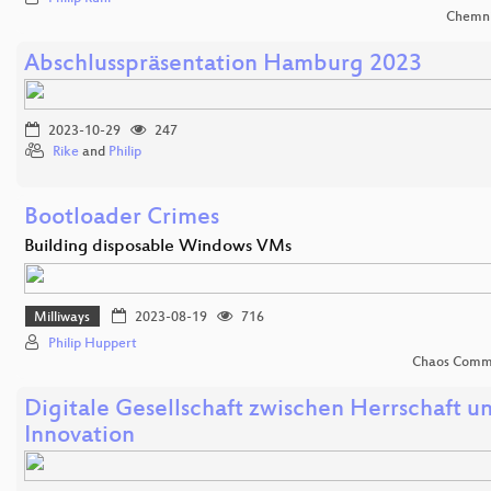
Chemni
Abschlusspräsentation Hamburg 2023
2023-10-29
247
Rike
and
Philip
Bootloader Crimes
Building disposable Windows VMs
Milliways
2023-08-19
716
Philip Huppert
Chaos Comm
Digitale Gesellschaft zwischen Herrschaft un
Innovation