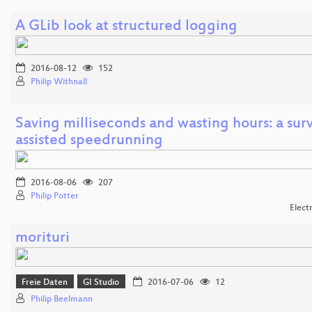
A GLib look at structured logging
2016-08-12
152
Philip Withnall
Saving milliseconds and wasting hours: a surv
assisted speedrunning
2016-08-06
207
Philip Potter
Elect
morituri
Freie Daten
GI Studio
2016-07-06
12
Philip Beelmann