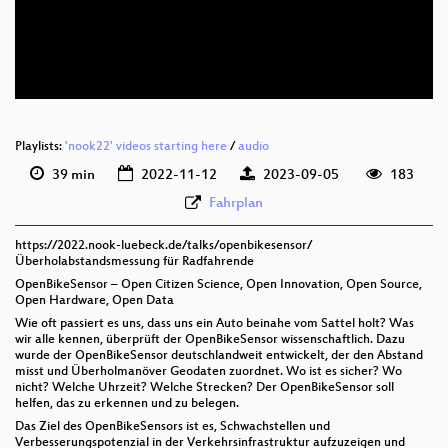
deu 576p (mp4)
deu 576p (webm)
Playlists:
'nook22' videos starting here
/
audio
39 min
2022-11-12
2023-09-05
183
Fahrplan
https://2022.nook-luebeck.de/talks/openbikesensor/
Überholabstandsmessung für Radfahrende
OpenBikeSensor – Open Citizen Science, Open Innovation, Open Source,
Open Hardware, Open Data
Wie oft passiert es uns, dass uns ein Auto beinahe vom Sattel holt? Was
wir alle kennen, überprüft der OpenBikeSensor wissenschaftlich. Dazu
wurde der OpenBikeSensor deutschlandweit entwickelt, der den Abstand
misst und Überholmanöver Geodaten zuordnet. Wo ist es sicher? Wo
nicht? Welche Uhrzeit? Welche Strecken? Der OpenBikeSensor soll
helfen, das zu erkennen und zu belegen.
Das Ziel des OpenBikeSensors ist es, Schwachstellen und
Verbesserungspotenzial in der Verkehrsinfrastruktur aufzuzeigen und