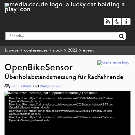
browse
conferences
nook
2022
event
OpenBikeSensor
Überholabstandsmessung für Radfahrende
Dennis Boldt
and
Philip Ortwein
Media error: Format(s) not supported or source(s) not found
Video
Download File: https://cdn.media.ccc.de/events/nook/2022/h264-hd/nook2-25-deu-
Player
OpenBikeSensor_hd.mp4
Download File: https://cdn.media.ccc.de/events/nook/2022/webm-hd/nook2-25-deu-
OpenBikeSensor_webm-hd.webm
Download File: https://cdn.media.ccc.de/events/nook/2022/h264-sd/nook2-25-deu-
OpenBikeSensor_sd.mp4
Download File: https://cdn.media.ccc.de/events/nook/2022/webm-sd/nook2-25-deu-
deu 1080p (mp4)
OpenBikeSensor_webm-sd.webm
deu 1080p (webm)