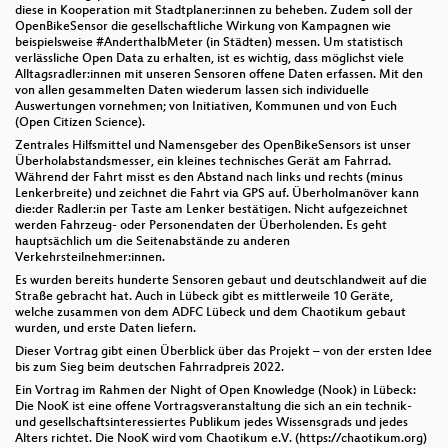
diese in Kooperation mit Stadtplaner:innen zu beheben. Zudem soll der
OpenBikeSensor die gesellschaftliche Wirkung von Kampagnen wie
beispielsweise #AnderthalbMeter (in Städten) messen. Um statistisch
verlässliche Open Data zu erhalten, ist es wichtig, dass möglichst viele
Alltagsradler:innen mit unseren Sensoren offene Daten erfassen. Mit den
von allen gesammelten Daten wiederum lassen sich individuelle
Auswertungen vornehmen; von Initiativen, Kommunen und von Euch
(Open Citizen Science).
Zentrales Hilfsmittel und Namensgeber des OpenBikeSensors ist unser
Überholabstandsmesser, ein kleines technisches Gerät am Fahrrad.
Während der Fahrt misst es den Abstand nach links und rechts (minus
Lenkerbreite) und zeichnet die Fahrt via GPS auf. Überholmanöver kann
die:der Radler:in per Taste am Lenker bestätigen. Nicht aufgezeichnet
werden Fahrzeug- oder Personendaten der Überholenden. Es geht
hauptsächlich um die Seitenabstände zu anderen
Verkehrsteilnehmer:innen.
Es wurden bereits hunderte Sensoren gebaut und deutschlandweit auf die
Straße gebracht hat. Auch in Lübeck gibt es mittlerweile 10 Geräte,
welche zusammen von dem ADFC Lübeck und dem Chaotikum gebaut
wurden, und erste Daten liefern.
Dieser Vortrag gibt einen Überblick über das Projekt – von der ersten Idee
bis zum Sieg beim deutschen Fahrradpreis 2022.
Ein Vortrag im Rahmen der Night of Open Knowledge (Nook) in Lübeck:
Die NooK ist eine offene Vortragsveranstaltung die sich an ein technik-
und gesellschaftsinteressiertes Publikum jedes Wissensgrads und jedes
Alters richtet. Die NooK wird vom Chaotikum e.V. (https://chaotikum.org)