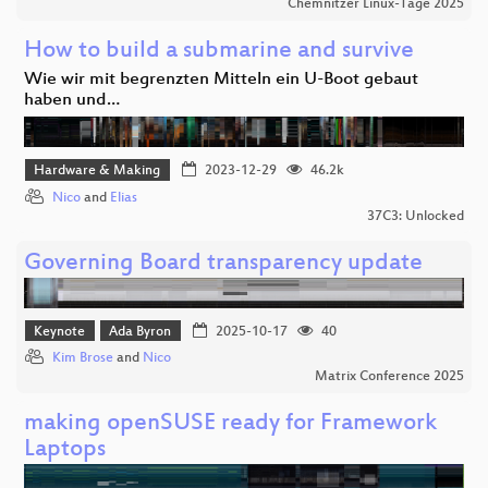
Chemnitzer Linux-Tage 2025
How to build a submarine and survive
Wie wir mit begrenzten Mitteln ein U-Boot gebaut
haben und…
Hardware & Making
2023-12-29
46.2k
Nico
and
Elias
37C3: Unlocked
Governing Board transparency update
Keynote
Ada Byron
2025-10-17
40
Kim Brose
and
Nico
Matrix Conference 2025
making openSUSE ready for Framework
Laptops