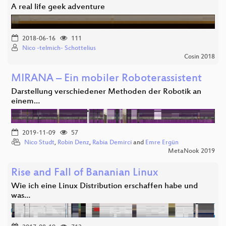
A real life geek adventure
2018-06-16
111
Nico -telmich- Schottelius
Cosin 2018
MIRANA – Ein mobiler Roboterassistent
Darstellung verschiedener Methoden der Robotik an
einem…
2019-11-09
57
Nico Studt
,
Robin Denz
,
Rabia Demirci
and
Emre Ergün
MetaNook 2019
Rise and Fall of Bananian Linux
Wie ich eine Linux Distribution erschaffen habe und
was…