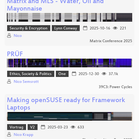
Matrix and MLS - Water, Oil and
Mayonnaise
Security & Encryption
Lynn Conway
2025-10-16
221
Nico
Matrix Conference 2025
PRÜF
Ethics, Society & Politics
One
2025-12-30
37.1k
Nico Semsrott
39C3: Power Cycles
Making openSUSE ready for Framework
Laptops
Vortrag
V2
2025-03-23
633
Nico Krapp