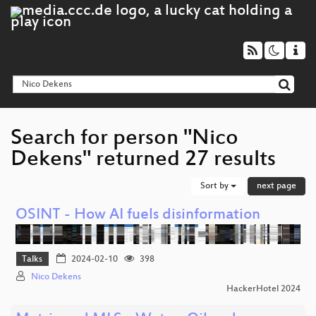
Search for person "Nico
Dekens" returned 27 results
Sort by
next page
OSINT - How AI fuels disinformation
Talks
2024-02-10
398
Nico Dekens
HackerHotel 2024