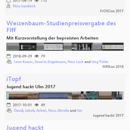
2017-08-19
712
Nico Isenbeck
FrOSCon 2017
Weizenbaum-Studienpreisvergabe des
FIfF
Mit Kurzvorstellung der bepreisten Arbeiten
2018-09-29
79
Leon Kaiser
,
Severin Engelmann
,
Nico Lück
and
Jörg Pohle
FIfFKon 2018
iTopf
Jugend hackt Ulm 2017
2017-10-01
49
David
,
Jakob
,
Achim
,
Nico
,
Mirella
and
Jim
Jugend hackt 2017
Jugend hackt