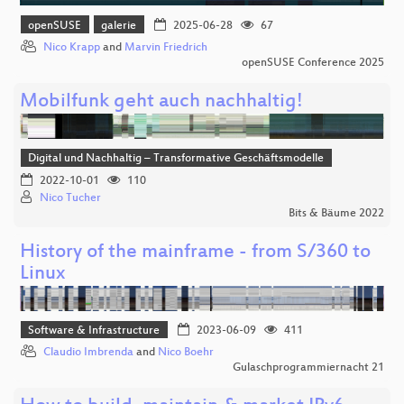
openSUSE
galerie
2025-06-28
67
Nico Krapp
and
Marvin Friedrich
openSUSE Conference 2025
Mobilfunk geht auch nachhaltig!
Digital und Nachhaltig – Transformative Geschäftsmodelle
2022-10-01
110
Nico Tucher
Bits & Bäume 2022
History of the mainframe - from S/360 to
Linux
Software & Infrastructure
2023-06-09
411
Claudio Imbrenda
and
Nico Boehr
Gulaschprogrammiernacht 21