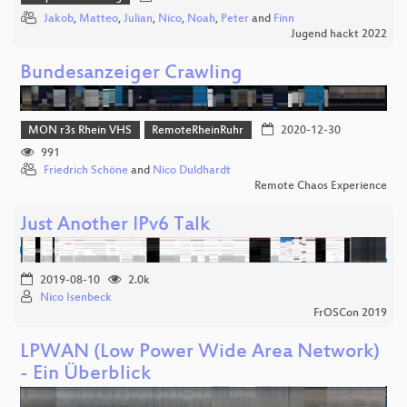
Jakob
,
Matteo
,
Julian
,
Nico
,
Noah
,
Peter
and
Finn
Jugend hackt 2022
Bundesanzeiger Crawling
MON r3s Rhein VHS
RemoteRheinRuhr
2020-12-30
991
Friedrich Schöne
and
Nico Duldhardt
Remote Chaos Experience
Just Another IPv6 Talk
2019-08-10
2.0k
Nico Isenbeck
FrOSCon 2019
LPWAN (Low Power Wide Area Network)
- Ein Überblick