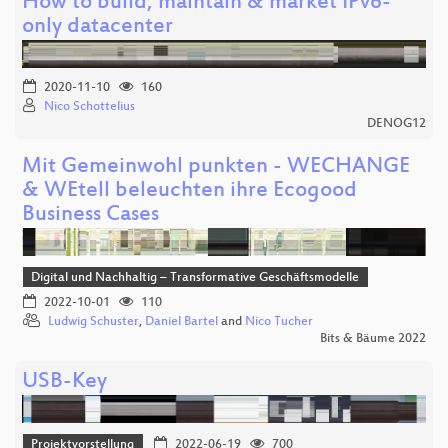
How to build, maintain & market IPv6-
only datacenter
2020-11-10
160
Nico Schottelius
DENOG12
Mit Gemeinwohl punkten - WECHANGE
& WEtell beleuchten ihre Ecogood
Business Cases
Digital und Nachhaltig – Transformative Geschäftsmodelle
2022-10-01
110
Ludwig Schuster
,
Daniel Bartel
and
Nico Tucher
Bits & Bäume 2022
USB-Key
Projektvorstellung
2022-06-19
700