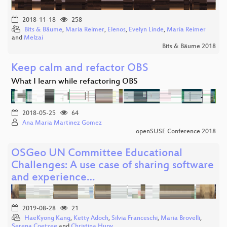
2018-11-18
258
Bits & Bäume
,
Maria Reimer
,
Elenos
,
Evelyn Linde
,
Maria Reimer
and
Melzai
Bits & Bäume 2018
Keep calm and refactor OBS
What I learn while refactoring OBS
2018-05-25
64
Ana Maria Martinez Gomez
openSUSE Conference 2018
OSGeo UN Committee Educational
Challenges: A use case of sharing software
and experience…
2019-08-28
21
HaeKyong Kang
,
Ketty Adoch
,
Silvia Franceschi
,
Maria Brovelli
,
Serena Coetzee
and
Christina Hupy