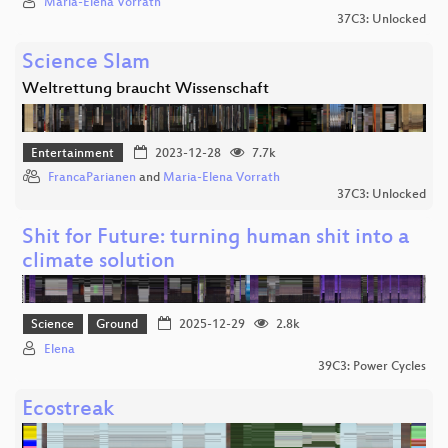
Maria-Elena Vorrath
37C3: Unlocked
Science Slam
Weltrettung braucht Wissenschaft
Entertainment
2023-12-28
7.7k
FrancaParianen
and
Maria-Elena Vorrath
37C3: Unlocked
Shit for Future: turning human shit into a
climate solution
Science
Ground
2025-12-29
2.8k
Elena
39C3: Power Cycles
Ecostreak