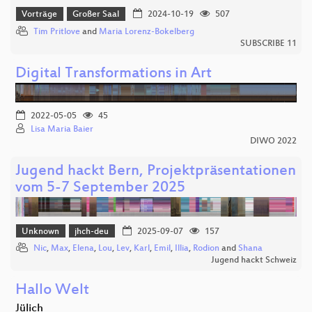
Vorträge
Großer Saal
2024-10-19
507
Tim Pritlove
and
Maria Lorenz-Bokelberg
SUBSCRIBE 11
Digital Transformations in Art
2022-05-05
45
Lisa Maria Baier
DIWO 2022
Jugend hackt Bern, Projektpräsentationen
vom 5-7 September 2025
Unknown
jhch-deu
2025-09-07
157
Nic
,
Max
,
Elena
,
Lou
,
Lev
,
Karl
,
Emil
,
Illia
,
Rodion
and
Shana
Jugend hackt Schweiz
Hallo Welt
Jülich