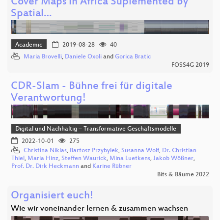
Cover Maps in Africa Suplemented by
Spatial…
Academic
2019-08-28
40
Maria Brovelli
,
Daniele Oxoli
and
Gorica Bratic
FOSS4G 2019
CDR-Slam - Bühne frei für digitale
Verantwortung!
Digital und Nachhaltig – Transformative Geschäftsmodelle
2022-10-01
275
Christina Niklas
,
Bartosz Przybylek
,
Susanna Wolf
,
Dr. Christian
Thiel
,
Maria Hinz
,
Steffen Waurick
,
Mina Luetkens
,
Jakob Wößner
,
Prof. Dr. Dirk Heckmann
and
Karine Rübner
Bits & Bäume 2022
Organisiert euch!
Wie wir voneinander lernen & zusammen wachsen