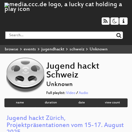
browse
events
jugendhackt
schweiz
Unknown
Jugend hackt
Schweiz
Unknown
Full playlist:
Video
/
Audio
name
duration
date
view count
Jugend hackt Zürich,
Projektpräsentationen vom 15-17. August