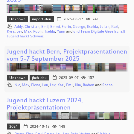
2025
Unknown
import-deu
2025-08-17
241
Addy
,
Christian
,
Emil
,
Emmi
,
Florin
,
George
,
IlseIda
,
Julian
,
Karl
,
Kyra
,
Lev
,
Max
,
Robin
,
Tsehla
,
Yann
and
und Team Digitale Gesellschaft
Jugend hackt Schweiz
Jugend hackt Bern, Projektpräsentationen
vom 5-7 September 2025
Unknown
jhch-deu
2025-09-07
157
Nic
,
Max
,
Elena
,
Lou
,
Lev
,
Karl
,
Emil
,
Illia
,
Rodion
and
Shana
Jugend hackt Luzern 2024,
Projektpräsentationen
2024
2024-10-13
148