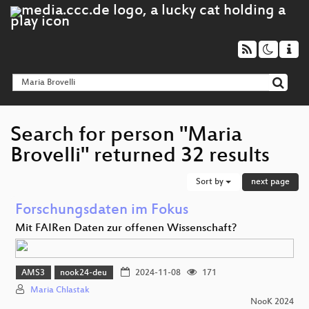
Search for person "Maria
Brovelli" returned 32 results
Sort by
next page
Forschungsdaten im Fokus
Mit FAIRen Daten zur offenen Wissenschaft?
AMS3
nook24-deu
2024-11-08
171
Maria Chlastak
NooK 2024