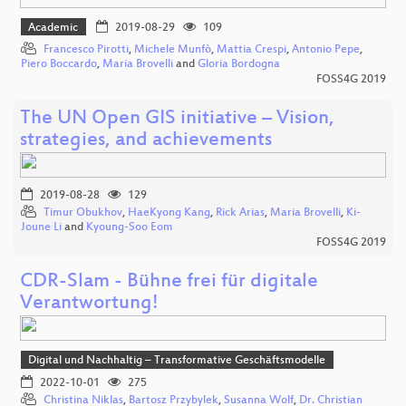
Academic
2019-08-29
109
Francesco Pirotti
,
Michele Munfò
,
Mattia Crespi
,
Antonio Pepe
,
Piero Boccardo
,
Maria Brovelli
and
Gloria Bordogna
FOSS4G 2019
The UN Open GIS initiative – Vision,
strategies, and achievements
2019-08-28
129
Timur Obukhov
,
HaeKyong Kang
,
Rick Arias
,
Maria Brovelli
,
Ki-
Joune Li
and
Kyoung-Soo Eom
FOSS4G 2019
CDR-Slam - Bühne frei für digitale
Verantwortung!
Digital und Nachhaltig – Transformative Geschäftsmodelle
2022-10-01
275
Christina Niklas
,
Bartosz Przybylek
,
Susanna Wolf
,
Dr. Christian