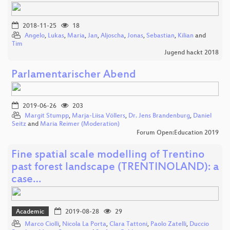
2018-11-25
18
Angelo
,
Lukas
,
Maria
,
Jan
,
Aljoscha
,
Jonas
,
Sebastian
,
Kilian
and
Tim
Jugend hackt 2018
Parlamentarischer Abend
2019-06-26
203
Margit Stumpp
,
Marja-Liisa Völlers
,
Dr. Jens Brandenburg
,
Daniel
Seitz
and
Maria Reimer (Moderation)
Forum Open:Education 2019
Fine spatial scale modelling of Trentino
past forest landscape (TRENTINOLAND): a
case…
Academic
2019-08-28
29
Marco Ciolli
,
Nicola La Porta
,
Clara Tattoni
,
Paolo Zatelli
,
Duccio