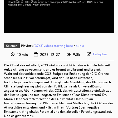
deu-eng 1080p (webm)
Download File: https://cdn.media.ccc.de/congress/2023/webm-sd/37c3-11870-deu-eng-
Hacking_the_Climate_webm-sd.webm
deu-eng 576p (mp4)
deu-eng 576p (webm)
None
deu (todo)
Science
Playlists:
'37c3' videos starting here
/
audio
Fahrplan
40 min
2023-12-27
9.8k
Die Klimakrise eskaliert, 2023 wird voraussichtlich das wärmste Jahr seit
Aufzeichnung gewesen sein, und es brennt und brennt und brennt.
Während das verbleibende CO2-Budget zur Einhaltung der 2°C-Grenze
schneller als je zuvor schrumpft, wird der Ruf nach einfachen,
technologischen Lösungen laut. Eine globale Abkühlung des Klimas durch
Climate Engineering wird von der Politik gerne als Universallösung
angepriesen. Aber können wir das CO2, das wir ausstoßen, so einfach aus
der Luft saugen und mit „negativen Emissionen“ das Klima retten? Dr.
Maria-Elena Vorrath forscht an der Universität Hamburg an
Gesteinsverwitterung und Pflanzenkohle, zwei Methoden, die CO2 aus der
Atmosphäre entziehen, und klärt in ihrem Vortrag über negative
Emissionen, ihr globales Potential und den aktuellen Forschungsstand auf.
Und es gibt Memes.