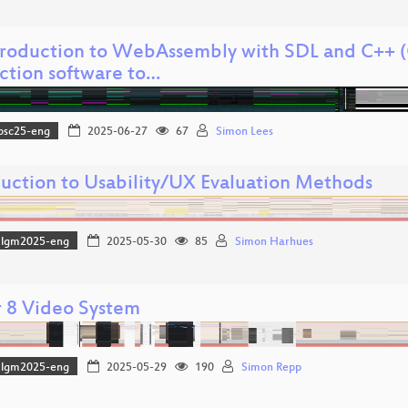
troduction to WebAssembly with SDL and C++ (
ction software to…
osc25-eng
2025-06-27
67
Simon Lees
duction to Usability/UX Evaluation Methods
lgm2025-eng
2025-05-30
85
Simon Harhues
 8 Video System
lgm2025-eng
2025-05-29
190
Simon Repp