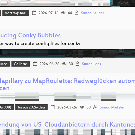
Vortragssaal
2026-07-16
44
Simon Lauger
ducing Conky Bubbles
r way to create config files for conky.
urce
Gallerie
2026-06-26
30
Simon Lees
apillary zu MapRoulette: Radweglücken autom
zen
G 008)
fossgis2026-deu
2026-03-26
80
Simon Metzler
ndung von US-Cloudanbietern durch Kantone: 