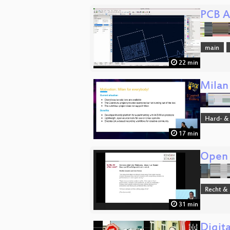
PCB A
main
22 min
Milan
Hard- &
17 min
Open S
Recht & 
31 min
Digit