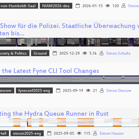
-von-Humboldt-Saal
NIAM2026-deu
2026-01-15
120
Simon
Show für die Polizei. Staatliche Überwachung
tten bis…
ociety & Politics
Ground
2025-12-29
5.1k
Simon Schultz
 the Latest Fyne CLI Tool Changes
heorem
fyneconf2025-eng
2025-09-19
21
Simon Dassow
ting the Hydra Queue Runner in Rust
Hall
nixcon2025-eng
2025-09-05
115
Simon Hauser