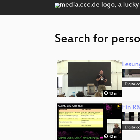
Search for pers
Lesun
Digitalc
43 min
Ein Rä
Digitalc
42 min