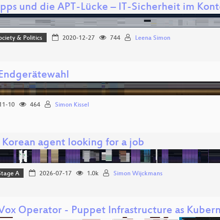
pps und die APT-Lücke – IT-Sicherheit im Kont
ociety & Politics
2020-12-27
744
Leena Simon
 Endgerätewahl
11-10
464
Simon Kissel
 Korean agent looking for a job
Stage A
2026-07-17
1.0k
Simon Wijckmans
ox Operator - Puppet Infrastructure as Kuber