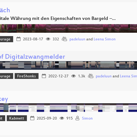
äch
gitale Währung mit den Eigenschaften von Bargeld –…
ourage
2023-08-17
332
padeluun
and
Leena Simon
of Digitalzwangmelder
ourage
FireShonks
2022-12-27
1.3k
padeluun
and
Leena Si
key
it
Kabinett
2025-09-20
915
Simon