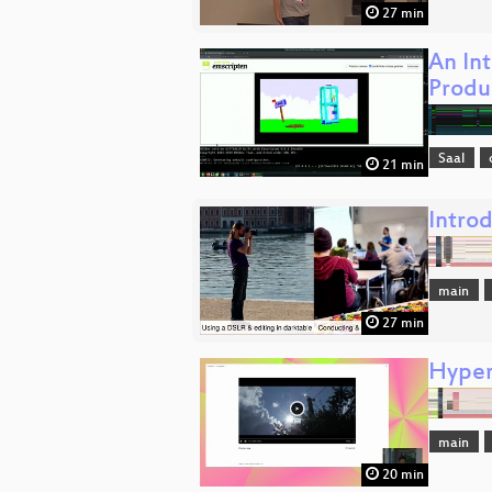
27 min
An In
Produ
Saal
21 min
Intro
main
27 min
Hyper
main
20 min