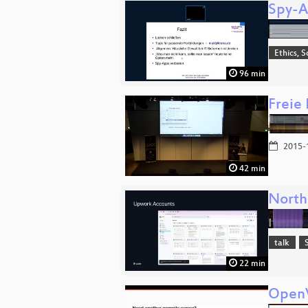
Spy-A
Ethics, S
96 min
Freie
2015-
42 min
North
talk
22 min
OpenV