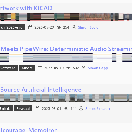
rtwork with KiCAD
lgm2025-eng
2025-05-29
254
Simon Budig
 Meets PipeWire: Deterministic Audio Streami
 Software
Kino 5
2025-05-10
602
Simon Gapp
ource Artificial Intelligence
Politik
Festsaal
2025-03-01
144
Simon Schlauri
alcourage-Memoiren