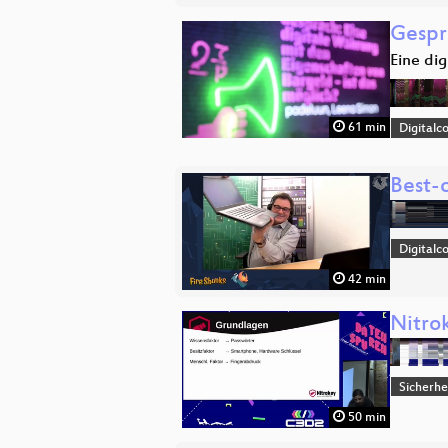
Gespr
Eine di
61 min
Digitalc
Best-
Digitalc
42 min
Nitro
Sicherhe
50 min