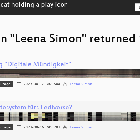
on "Leena Simon" returned 
g "Digitale Mündigkeit"
ourage
2023-08-17
684
Leena Simon
tesystem fürs Fediverse?
ourage
2023-08-16
282
Leena Simon