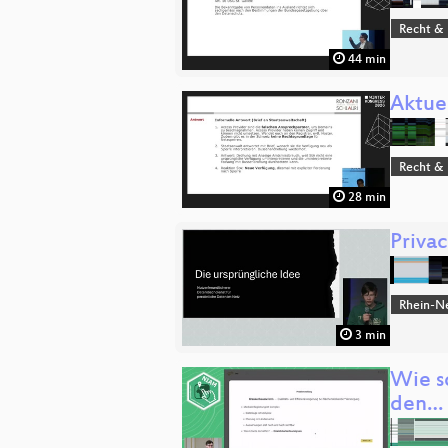
Recht & 
44 min
Aktuel
Recht & 
28 min
Priva
Rhein-N
3 min
Wie sc
den…