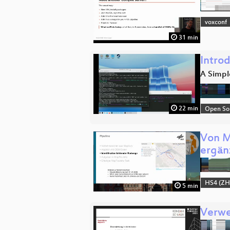
voxconf
31 min
Intro
A Simple
22 min
Open So
Von M
ergän
HS4 (ZH
5 min
Verwe