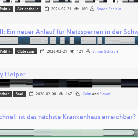
Politik
Aktionshalle
2026-02-21
180
Simon Schlauri
l: Ein neuer Anlauf für Netzsperren in der Sch
Politik
Clubraum
2026-02-21
121
Simon Schlauri
cy Helper
eckar
Saal
2026-02-08
167
Colin
and
Simon
hnell ist das nächste Krankenhaus erreichbar? -