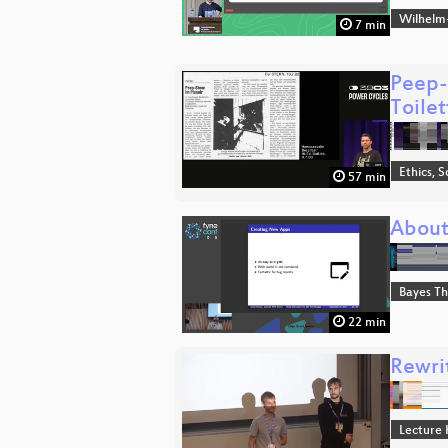
Wilhelm
7 min
Peep-
Toile
Ethics, S
57 min
About
Bayes T
22 min
Rewri
Lecture 