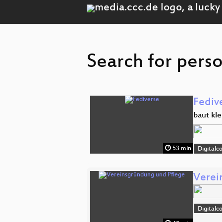
Search for pers
Fediv
baut kle
53 min
Digitalc
Verei
Digitalc