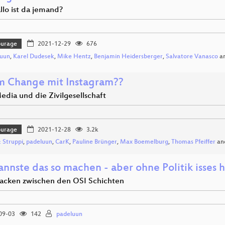
llo ist da jemand?
ourage
2021-12-29
676
luun
,
Karel Dudesek
,
Mike Hentz
,
Benjamin Heidersberger
,
Salvatore Vanasco
a
m Change mit Instagram??
edia und die Zivilgesellschaft
ourage
2021-12-28
3.2k
 Struppi
,
padeluun
,
CarK
,
Pauline Brünger
,
Max Boemelburg
,
Thomas Pfeiffer
an
annste das so machen - aber ohne Politik isses 
 hacken zwischen den OSI Schichten
09-03
142
padeluun