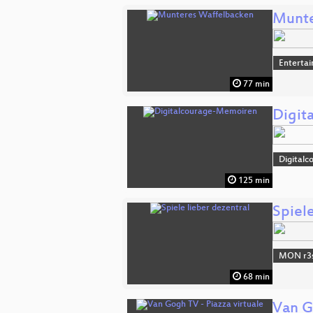
Munte
Enterta
77 min
Digit
Digitalc
125 min
Spiele
MON r3s
68 min
Van G