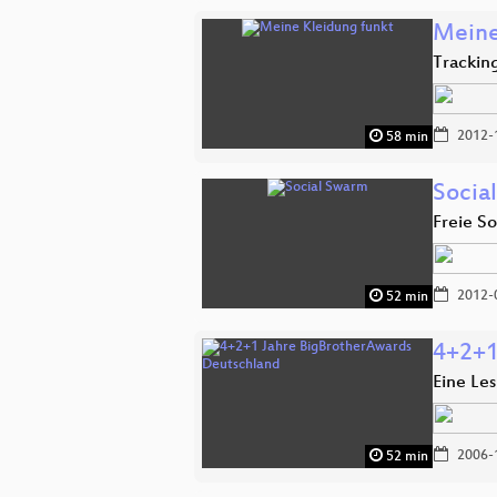
Meine
Trackin
2012-
58 min
Socia
Freie S
2012-
52 min
4+2+1
Eine Le
2006-
52 min