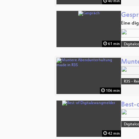
40 min
Gespr
Eine di
61 min
Digitalc
Munte
R3S - Re
106 min
Best-
Digitalc
42 min