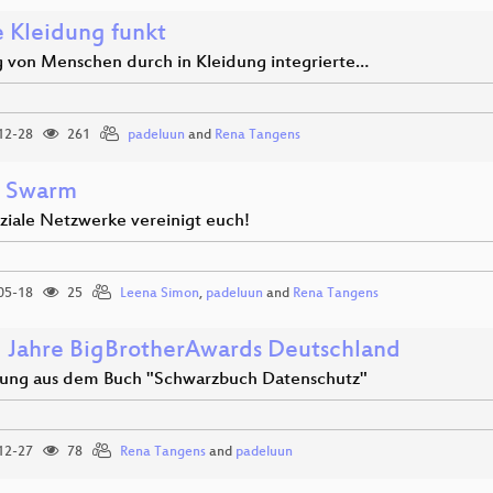
 Kleidung funkt
g von Menschen durch in Kleidung integrierte…
12-28
261
padeluun
and
Rena Tangens
l Swarm
oziale Netzwerke vereinigt euch!
05-18
25
Leena Simon
,
padeluun
and
Rena Tangens
 Jahre BigBrotherAwards Deutschland
sung aus dem Buch "Schwarzbuch Datenschutz"
12-27
78
Rena Tangens
and
padeluun