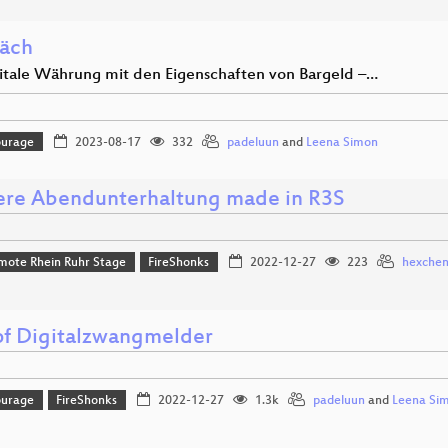
äch
gitale Währung mit den Eigenschaften von Bargeld –…
ourage
2023-08-17
332
padeluun
and
Leena Simon
re Abendunterhaltung made in R3S
mote Rhein Ruhr Stage
FireShonks
2022-12-27
223
hexche
of Digitalzwangmelder
ourage
FireShonks
2022-12-27
1.3k
padeluun
and
Leena Si