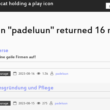
on "padeluun" returned 16 r
erse
ine geile Firmen auf!
ourage
2023-08-16
1.5k
padeluun
nsgründung und Pflege
ourage
2023-08-15
275
padeluun