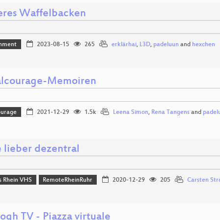
res Waffelbacken
inment
2023-08-15
265
erklärhai
,
L3D
,
padeluun
and
hexchen
alcourage-Memoiren
ourage
2021-12-29
1.5k
Leena Simon
,
Rena Tangens
and
padel
 lieber dezentral
 Rhein VHS
RemoteRheinRuhr
2020-12-29
205
Carsten St
ogh TV - Piazza virtuale