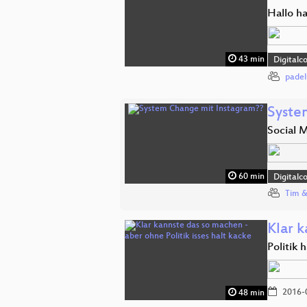
Hallo ha
43 min
Digitalc
pade
Syste
Social M
60 min
Digitalc
Tim &
Klar k
Politik
2016-
48 min