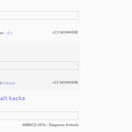
rC3 NOWHERE
nd
− Δ t
rC3 NOWHERE
d
Ückück
halt kacke
MRMCD 2016 - Diagnose: Kritisch