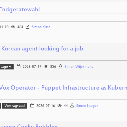
 Endgerätewahl
11-10
464
Simon Kissel
 Korean agent looking for a job
Stage A
2026-07-17
856
Simon Wijckmans
ox Operator - Puppet Infrastructure as Kuber
Vortragssaal
2026-07-16
44
Simon Lauger