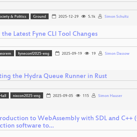
ociety & Politics
Ground
2025-12-29
5.1k
Simon Schultz
 the Latest Fyne CLI Tool Changes
heorem
fyneconf2025-eng
2025-09-19
19
Simon Dassow
ting the Hydra Queue Runner in Rust
Hall
nixcon2025-eng
2025-09-05
115
Simon Hauser
troduction to WebAssembly with SDL and C++ (
ction software to…