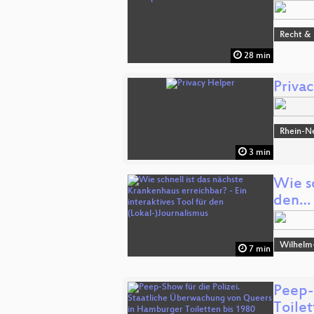
Recht & 
28 min
Priva
Rhein-N
3 min
Wie sc
den…
Wilhelm
7 min
Peep-
Toile