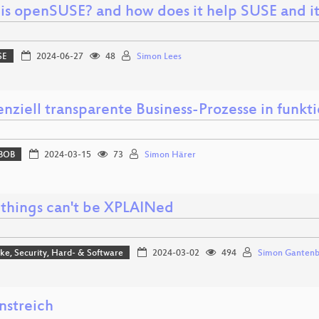
is openSUSE? and how does it help SUSE and it
SE
2024-06-27
48
Simon Lees
nziell transparente Business-Prozesse in funkti
BOB
2024-03-15
73
Simon Härer
things can't be XPLAINed
e, Security, Hard- & Software
2024-03-02
494
Simon Gantenb
nstreich