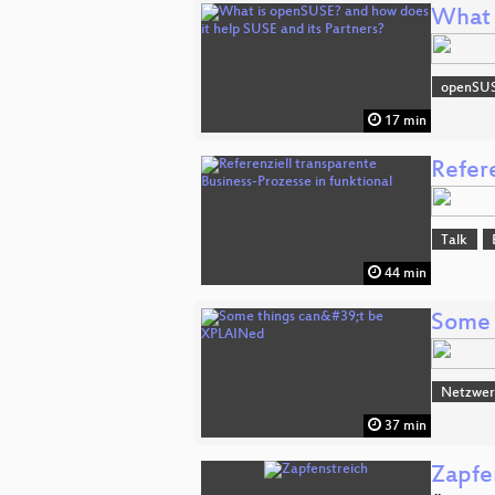
What 
openSU
17 min
Refere
Talk
44 min
Some 
Netzwerk
37 min
Zapfe