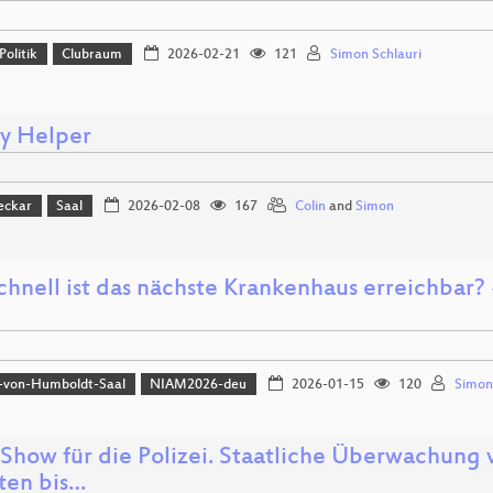
Politik
Clubraum
2026-02-21
121
Simon Schlauri
cy Helper
eckar
Saal
2026-02-08
167
Colin
and
Simon
hnell ist das nächste Krankenhaus erreichbar? -
-von-Humboldt-Saal
NIAM2026-deu
2026-01-15
120
Simon
Show für die Polizei. Staatliche Überwachung
tten bis…