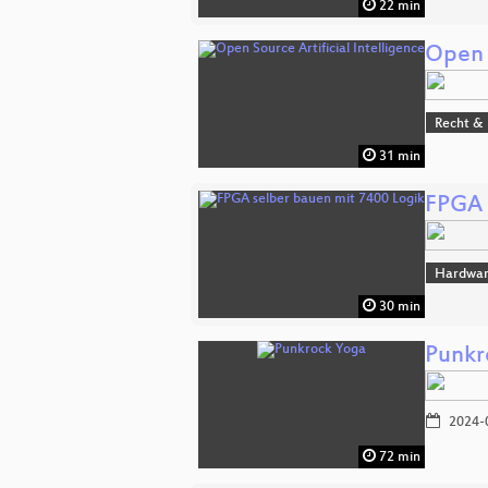
22 min
Open S
Recht & 
31 min
FPGA 
Hardwa
30 min
Punkr
2024-
72 min