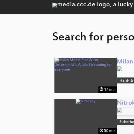
Search for pers
Milan
Hard- &
17 min
Nitro
Sicherhe
50 min