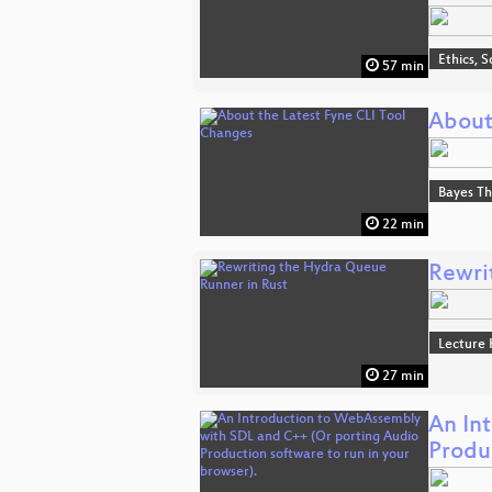
Ethics, S
57 min
About
Bayes T
22 min
Rewri
Lecture 
27 min
An In
Produ