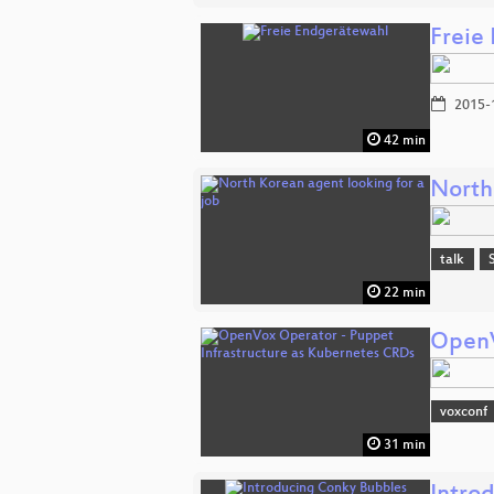
Freie
2015-
42 min
North
talk
22 min
OpenV
voxconf
31 min