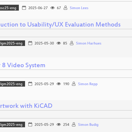
osc25-eng
2025-06-27
67
Simon Lees
duction to Usability/UX Evaluation Methods
lgm2025-eng
2025-05-30
85
Simon Harhues
 8 Video System
lgm2025-eng
2025-05-29
190
Simon Repp
rtwork with KiCAD
lgm2025-eng
2025-05-29
254
Simon Budig