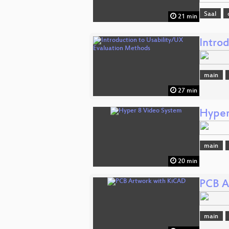
Saal
21 min
Intro
main
27 min
Hyper
main
20 min
PCB A
main