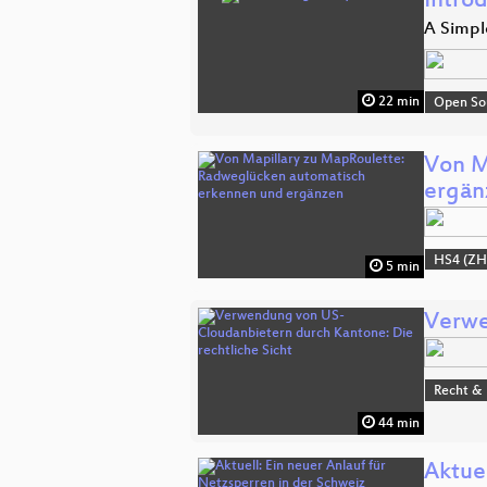
Intro
A Simple
22 min
Open So
Von M
ergän
HS4 (ZH
5 min
Verwe
Recht & 
44 min
Aktuel