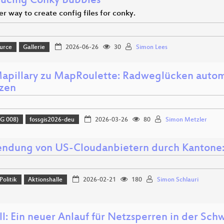
ducing Conky Bubbles
r way to create config files for conky.
urce
Gallerie
2026-06-26
30
Simon Lees
apillary zu MapRoulette: Radweglücken autom
zen
G 008)
fossgis2026-deu
2026-03-26
80
Simon Metzler
ndung von US-Cloudanbietern durch Kantone: 
Politik
Aktionshalle
2026-02-21
180
Simon Schlauri
l: Ein neuer Anlauf für Netzsperren in der Sch