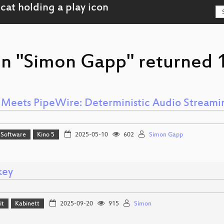
on "Simon Gapp" returned 1
 Meets PipeWire: Deterministic Audio Streami
 Software
Kino 5
2025-05-10
602
Simon Gapp
key
it
Kabinett
2025-09-20
915
Simon