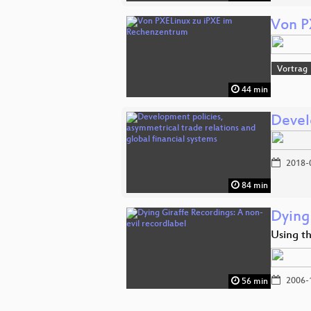
Von P
Vortrag
44 min
Devel
2018-
84 min
Dying
Using t
2006-
56 min