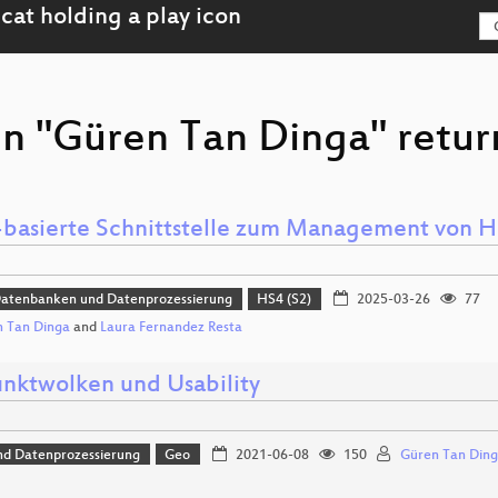
on "Güren Tan Dinga" return
basierte Schnittstelle zum Management von 
Datenbanken und Datenprozessierung
HS4 (S2)
2025-03-26
77
 Tan Dinga
and
Laura Fernandez Resta
nktwolken und Usability
nd Datenprozessierung
Geo
2021-06-08
150
Güren Tan Din