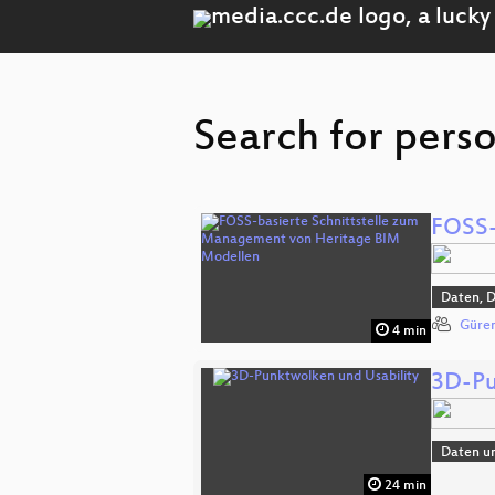
Search for pers
FOSS-
Daten, 
Güren
4 min
3D-Pu
Daten u
24 min