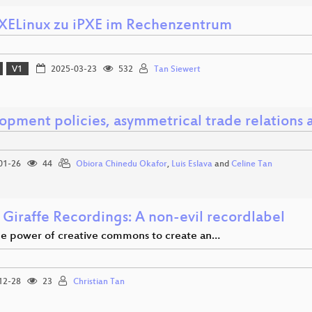
XELinux zu iPXE im Rechenzentrum
V1
2025-03-23
532
Tan Siewert
opment policies, asymmetrical trade relations a
01-26
44
Obiora Chinedu Okafor
,
Luis Eslava
and
Celine Tan
 Giraffe Recordings: A non-evil recordlabel
he power of creative commons to create an…
12-28
23
Christian Tan