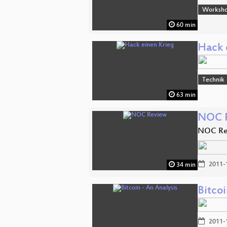
Worksh
60 min
Hack 
Technik
63 min
NOC 
NOC Rev
2011-
34 min
Bitcoi
2011-