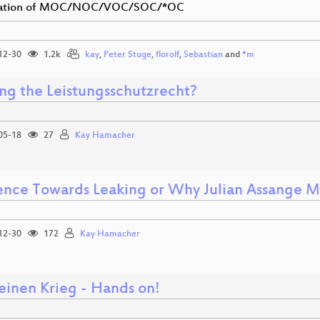
tation of MOC/NOC/VOC/SOC/*OC
12-30
1.2k
kay
,
Peter Stuge
,
florolf
,
Sebastian
and
*m
ng the Leistungsschutzrecht?
05-18
27
Kay Hamacher
ience Towards Leaking or Why Julian Assange M
12-30
172
Kay Hamacher
einen Krieg - Hands on!