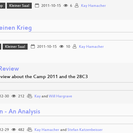
op
Kleiner Saal
2011-10-15
6
Kay Hamacher
einen Krieg
Kleiner Saal
2011-10-15
10
Kay Hamacher
Review
iew about the Camp 2011 and the 28C3
12-30
212
Kay
and
Will Hargrave
n - An Analysis
12-29
482
Kay Hamacher
and
Stefan Katzenbeisser