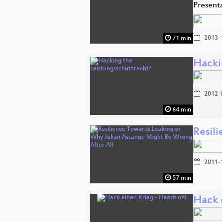
Presen
2013-
71 min
Hacki
2012-
64 min
Resil
2011-
57 min
Hack 