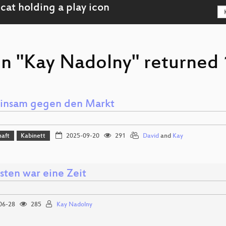
on "Kay Nadolny" returned 
nsam gegen den Markt
haft
Kabinett
2025-09-20
291
David
and
Kay
sten war eine Zeit
06-28
285
Kay Nadolny