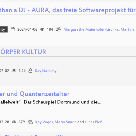
than a DJ - AURA, das freie Softwareprojekt für
ity
2024-04-06
184
Margarethe Maierhofer-Lischka
,
Martina 
 KÖRPER KULTUR
07-02
1.2k
Kay Nadolny
er und Quantenzeitalter
rallelwelt“- Das Schauspiel Dortmund und die…
12-28
879
Kay Voges
,
Mario Simon
and
Lucas Pleß