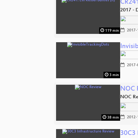
CR241:
2017 - 
2017-
119 min
Invis
2017-
3 min
NOC 
NOC Re
2012-
38 min
30C3 