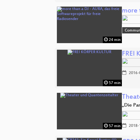
more 
Commun
24 min
FREI
2016-
57 min
Theat
„Die Pa
2018-
57 min