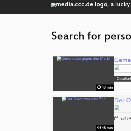
Search for pers
Gemei
Gesellsc
43 min
Der O
2019-
48 min