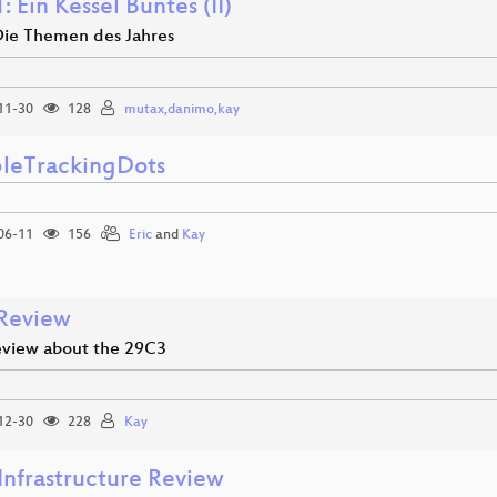
 Ein Kessel Buntes (II)
Die Themen des Jahres
11-30
128
mutax,danimo,kay
ibleTrackingDots
06-11
156
Eric
and
Kay
Review
view about the 29C3
12-30
228
Kay
Infrastructure Review