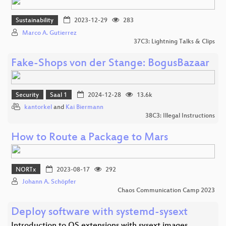
Sustainability
2023-12-29
283
Marco A. Gutierrez
37C3: Lightning Talks & Clips
Fake-Shops von der Stange: BogusBazaar
Security
Saal 1
2024-12-28
13.6k
kantorkel
and
Kai Biermann
38C3: Illegal Instructions
How to Route a Package to Mars
NORTx
2023-08-17
292
Johann A. Schöpfer
Chaos Communication Camp 2023
Deploy software with systemd-sysext
Introduction to OS extensions with sysext images