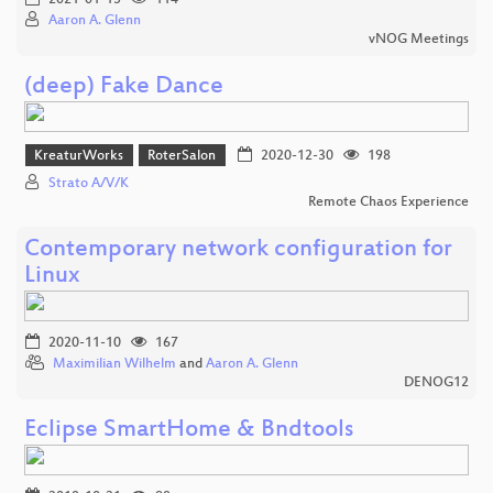
2021-01-15
114
Aaron A. Glenn
vNOG Meetings
(deep) Fake Dance
KreaturWorks
RoterSalon
2020-12-30
198
Strato A/V/K
Remote Chaos Experience
Contemporary network configuration for
Linux
2020-11-10
167
Maximilian Wilhelm
and
Aaron A. Glenn
DENOG12
Eclipse SmartHome & Bndtools