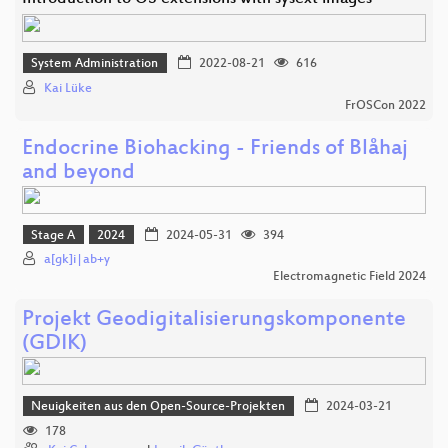
System Administration
2022-08-21
616
Kai Lüke
FrOSCon 2022
Endocrine Biohacking - Friends of Blåhaj
and beyond
Stage A
2024
2024-05-31
394
a[gk]i|ab+y
Electromagnetic Field 2024
Projekt Geodigitalisierungskomponente
(GDIK)
Neuigkeiten aus den Open-Source-Projekten
2024-03-21
178