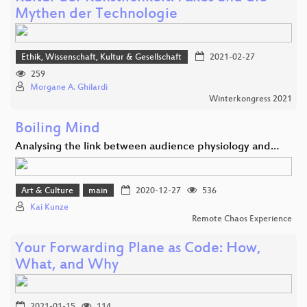
Mythen der Technologie
Ethik, Wissenschaft, Kultur & Gesellschaft
2021-02-27
259
Morgane A. Ghilardi
Winterkongress 2021
Boiling Mind
Analysing the link between audience physiology and…
Art & Culture
main
2020-12-27
536
Kai Kunze
Remote Chaos Experience
Your Forwarding Plane as Code: How,
What, and Why