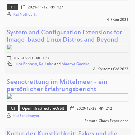
FIfF
2021-11-12
127
Kai Nothdurft
FIfFKon 2021
System and Configuration Extensions for
Image-based Linux Distros and Beyond
2023-09-13
193
Luca Boccassi
,
Kai Lüke
and
Maanya Goenka
All Systems Go! 2023
Seenotrettung im Mittelmeer - ein
persönlicher Erfahrungsbericht
rC3
OpenInfrastructureOrbit
2020-12-28
212
Kai Echelmeyer
Remote Chaos Experience
Kultur der Künstlichkeit: Fakes und die