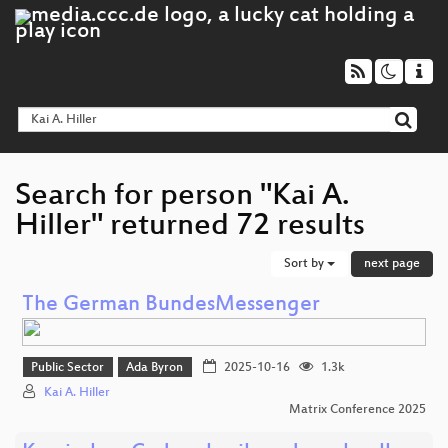
Search for person "Kai A.
Hiller" returned 72 results
Sort by
next page
The German BundesMessenger
Public Sector
Ada Byron
2025-10-16
1.3k
Kai A. Hiller
Matrix Conference 2025