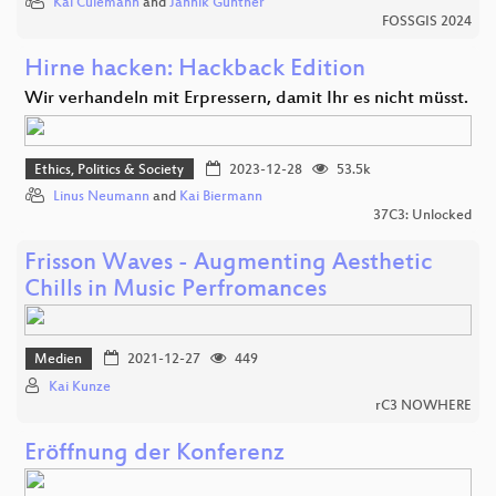
Kai Culemann
and
Jannik Günther
FOSSGIS 2024
Hirne hacken: Hackback Edition
Wir verhandeln mit Erpressern, damit Ihr es nicht müsst.
Ethics, Politics & Society
2023-12-28
53.5k
Linus Neumann
and
Kai Biermann
37C3: Unlocked
Frisson Waves - Augmenting Aesthetic
Chills in Music Perfromances
Medien
2021-12-27
449
Kai Kunze
rC3 NOWHERE
Eröffnung der Konferenz