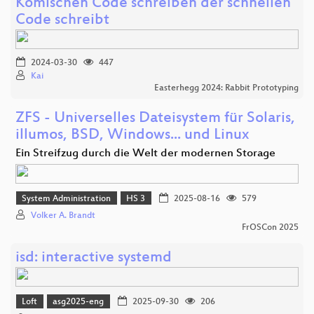
Komischen Code schreiben der schnellen
Code schreibt
2024-03-30
447
Kai
Easterhegg 2024: Rabbit Prototyping
ZFS - Universelles Dateisystem für Solaris,
illumos, BSD, Windows... und Linux
Ein Streifzug durch die Welt der modernen Storage
System Administration
HS 3
2025-08-16
579
Volker A. Brandt
FrOSCon 2025
isd: interactive systemd
Loft
asg2025-eng
2025-09-30
206