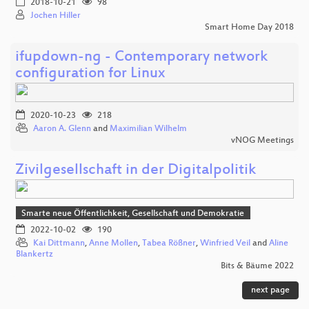
2018-10-21
98
Jochen Hiller
Smart Home Day 2018
ifupdown-ng - Contemporary network
configuration for Linux
2020-10-23
218
Aaron A. Glenn
and
Maximilian Wilhelm
vNOG Meetings
Zivilgesellschaft in der Digitalpolitik
Smarte neue Öffentlichkeit, Gesellschaft und Demokratie
2022-10-02
190
Kai Dittmann
,
Anne Mollen
,
Tabea Rößner
,
Winfried Veil
and
Aline
Blankertz
Bits & Bäume 2022
next page