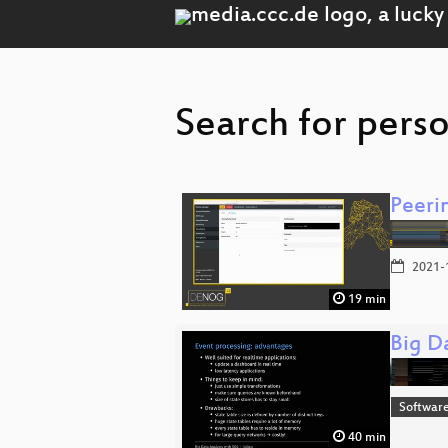
Search for perso
Peeri
2021-
19 min
Big D
Software
40 min