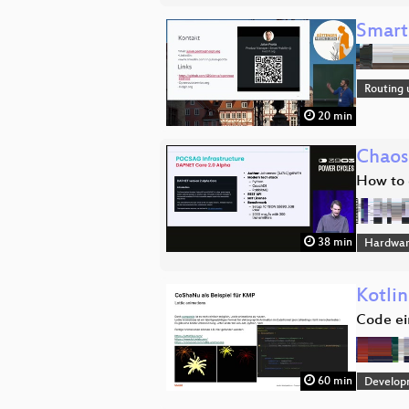
Smart
Routing 
20 min
Chaos
How to 
38 min
Hardwa
Kotli
Code ei
60 min
Develop