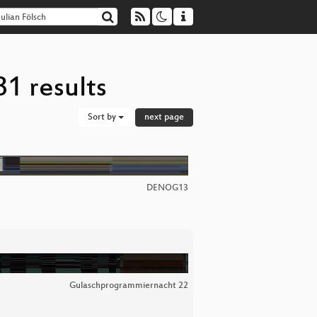
81 results
Sort by
next page
DENOG13
Gulaschprogrammiernacht 22