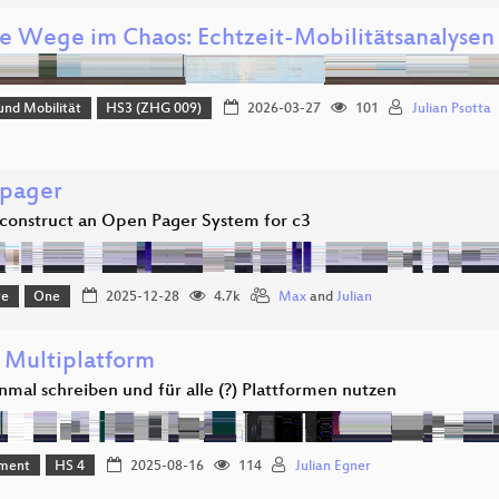
e Wege im Chaos: Echtzeit-Mobilitätsanalysen 
und Mobilität
HS3 (ZHG 009)
2026-03-27
101
Julian Psotta
pager
construct an Open Pager System for c3
re
One
2025-12-28
4.7k
Max
and
Julian
n Multiplatform
nmal schreiben und für alle (?) Plattformen nutzen
ment
HS 4
2025-08-16
114
Julian Egner