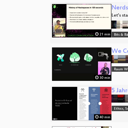
Nerds
Let’s st
21 min
Bits & 
We Co
Raum Wi
30 min
5 Jahr
Ethics, S
40 min