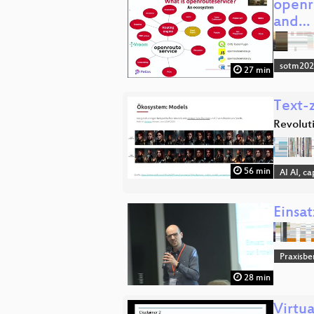
openro
and…
sotm20
27 min
Text-z
Revoluti
56 min
AI AI, c
Einsa
Praxisbe
28 min
Virtu