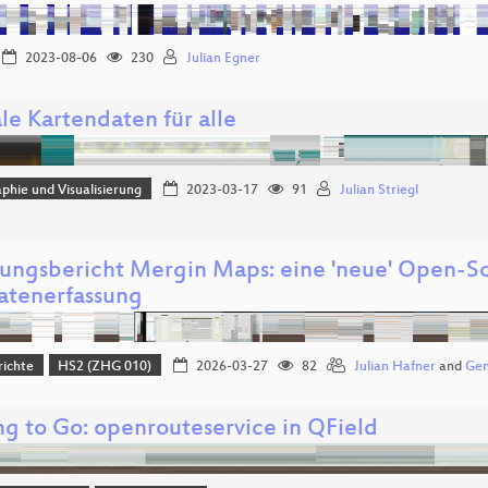
2023-08-06
230
Julian Egner
le Kartendaten für alle
phie und Visualisierung
2023-03-17
91
Julian Striegl
rungsbericht Mergin Maps: eine 'neue' Open-S
atenerfassung
richte
HS2 (ZHG 010)
2026-03-27
82
Julian Hafner
and
Gen
ng to Go: openrouteservice in QField