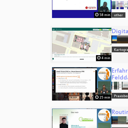
58 min
other
Digita
Kartogra
4 min
Erfah
Feldd
Praxisbe
25 min
Routi