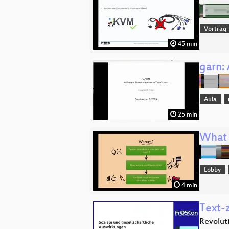
Vortrag
45 min
garn: 
Aula
25 min
What 
Lobby
4 min
Text-z
Revoluti