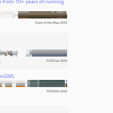
s from 10+ years of running
State of the Map 2024
FrOSCon 2024
r
lanGML
FOSSGIS 2024