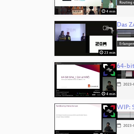
Routing 
4 min
Das Z
Erlange
23 min
64-bi
2023-
4 min
WIP: 
2023-