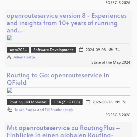
FOSSGIS 2026
openrouteservice version 8 - Experiences
and insights from 10+ years of running
and…
sotm2024
Software Development
2024-09-08
74
Julian Psotta
State of the Map 2024
Routing to Go: openrouteservice in
QField
Routing und Mobilität
HS4 (ZHG 008)
2026-03-26
76
Julian Psotta
and
Till Frankenbach
FOSSGIS 2026
Mit openrouteservice zu RoutingPlus –
Einblicke in einen globalen Routing-