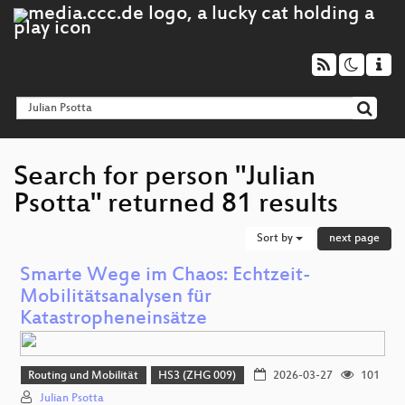
Search for person "Julian
Psotta" returned 81 results
Sort by
next page
Smarte Wege im Chaos: Echtzeit-
Mobilitätsanalysen für
Katastropheneinsätze
Routing und Mobilität
HS3 (ZHG 009)
2026-03-27
101
Julian Psotta