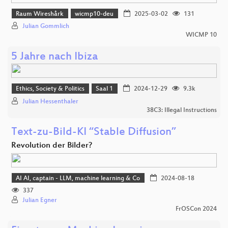
Raum Wireshårk
wicmp10-deu
2025-03-02
131
Julian Gommlich
WICMP 10
5 Jahre nach Ibiza
Ethics, Society & Politics
Saal 1
2024-12-29
9.3k
Julian Hessenthaler
38C3: Illegal Instructions
Text-zu-Bild-KI “Stable Diffusion”
Revolution der Bilder?
AI AI, captain - LLM, machine learning & Co
2024-08-18
337
Julian Egner
FrOSCon 2024