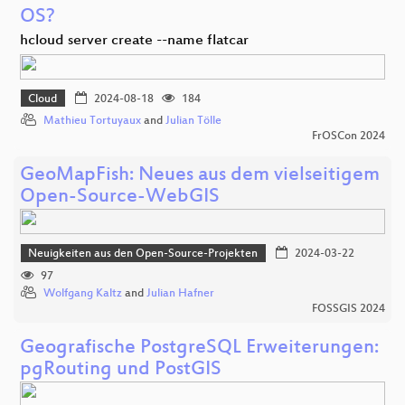
OS?
hcloud server create --name flatcar
Cloud
2024-08-18
184
Mathieu Tortuyaux
and
Julian Tölle
FrOSCon 2024
GeoMapFish: Neues aus dem vielseitigem
Open-Source-WebGIS
Neuigkeiten aus den Open-Source-Projekten
2024-03-22
97
Wolfgang Kaltz
and
Julian Hafner
FOSSGIS 2024
Geografische PostgreSQL Erweiterungen:
pgRouting und PostGIS