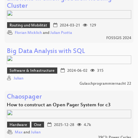
Cluster
Routing und Mobilität
2024-03-21
129
Florian Micklich
and
Julian Psotta
FOSSGIS 2024
Big Data Analysis with SQL
Software & Infrastructure
2024-06-02
315
Julian
Gulaschprogrammiernacht 22
Chaospager
How to construct an Open Pager System for c3
Hardware
One
2025-12-28
4.7k
Max
and
Julian
39C3: Power Cycles