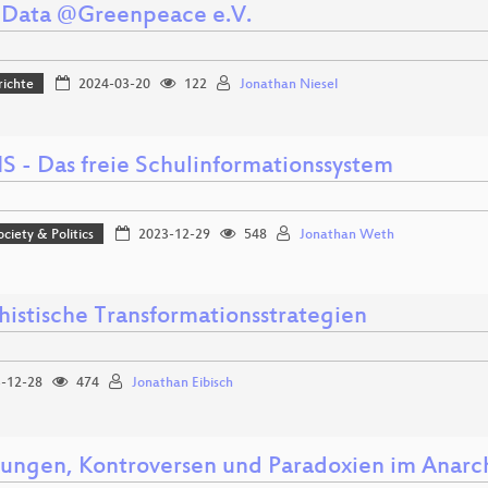
Data @Greenpeace e.V.
richte
2024-03-20
122
Jonathan Niesel
IS - Das freie Schulinformationssystem
ociety & Politics
2023-12-29
548
Jonathan Weth
histische Transformationsstrategien
-12-28
474
Jonathan Eibisch
ungen, Kontroversen und Paradoxien im Anarc