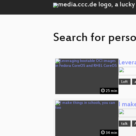
Search for pers
Lever
Loft
25 min
I make
talk
34 min