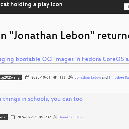
on "Jonathan Lebon" return
aging bootable OCI images in Fedora CoreOS
asg2025-eng
2025-10-01
133
Jonathan Lebon
and
Timothée Ra
 things in schools, you can too
Arts
2026-07-17
232
Jonathan Hogg