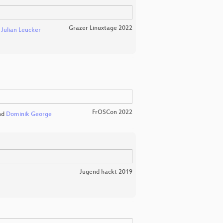
Grazer Linuxtage 2022
d
Julian Leucker
FrOSCon 2022
nd
Dominik George
Jugend hackt 2019