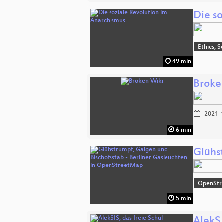
Die s
Ethics, S
49 min
Broke
2021-
6 min
Glühs
OpenSt
5 min
AlekS