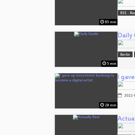
R3S - Re
85 min
Daily
Berlin
5 min
I gave
2022-
28 min
Actual