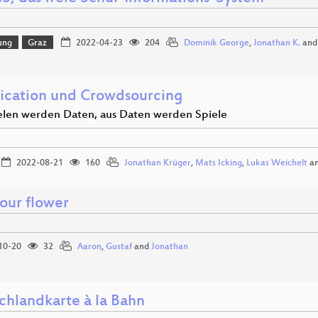
ung
Graz
2022-04-23
204
Dominik George
,
Jonathan K.
an
ication und Crowdsourcing
elen werden Daten, aus Daten werden Spiele
2022-08-21
160
Jonathan Krüger
,
Mats Icking
,
Lukas Weichelt
a
your flower
10-20
32
Aaron
,
Gustaf
and
Jonathan
chlandkarte à la Bahn