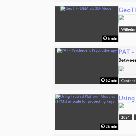
GeoTI
Wilhelm
6 min
PAT -
Betwee
62 min
Content
Using
2024
26 min