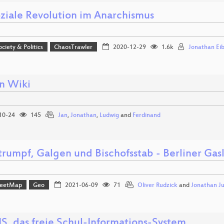
oziale Revolution im Anarchismus
ociety & Politics
ChaosTrawler
2020-12-29
1.6k
Jonathan Eib
n Wiki
10-24
145
Jan
,
Jonathan
,
Ludwig
and
Ferdinand
trumpf, Galgen und Bischofsstab - Berliner G
reetMap
Geo
2021-06-09
71
Oliver Rudzick
and
Jonathan J
IS, das freie Schul-Informations-System