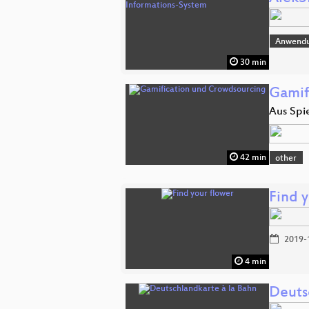
Anwend
30 min
Gamif
Aus Spi
42 min
other
Find 
2019-
4 min
Deuts