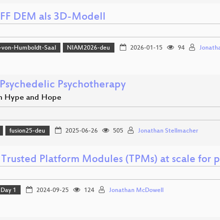
FF DEM als 3D-Modell
-von-Humboldt-Saal
NIAM2026-deu
2026-01-15
94
Jonatha
 Psychedelic Psychotherapy
n Hype and Hope
fusion25-deu
2025-06-26
505
Jonathan Stellmacher
 Trusted Platform Modules (TPMs) at scale for p
Day 1
2024-09-25
124
Jonathan McDowell