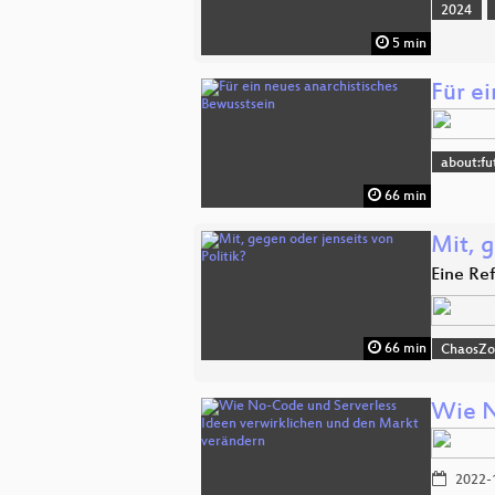
2024
5 min
Für ei
about:fu
66 min
Mit, g
Eine Re
66 min
ChaosZ
Wie N
2022-