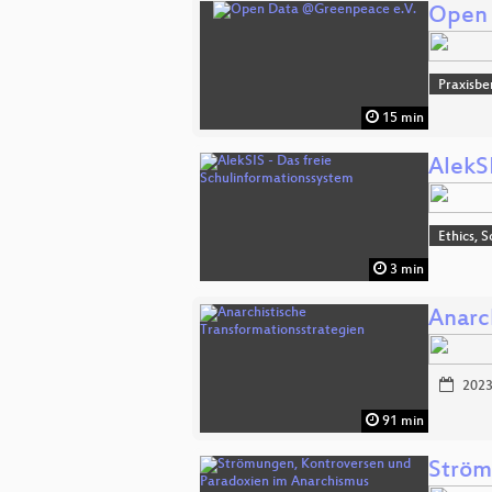
Open 
Praxisbe
15 min
AlekS
Ethics, S
3 min
Anarc
2023
91 min
Ström