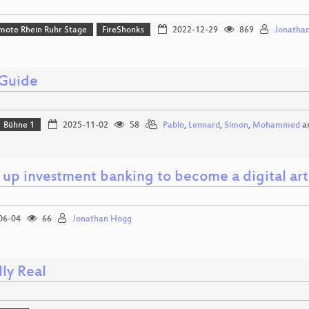
mote Rhein Ruhr Stage
FireShonks
2022-12-29
869
Jonathan
 Guide
Bühne 1
2025-11-02
58
Pablo
,
Lennard
,
Simon
,
Mohammed
a
 up investment banking to become a digital art
06-04
66
Jonathan Hogg
ly Real