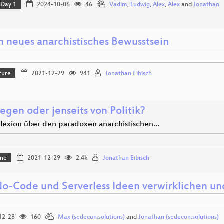
Day 1
2024-10-06
46
Vadim
,
Ludwig
,
Alex
,
Alex
and
Jonathan
n neues anarchistisches Bewusstsein
ture
2021-12-29
941
Jonathan Eibisch
egen oder jenseits von Politik?
flexion über den paradoxen anarchistischen…
one
2021-12-29
2.4k
Jonathan Eibisch
o-Code und Serverless Ideen verwirklichen u
12-28
160
Max (sedecon.solutions)
and
Jonathan (sedecon.solutions)