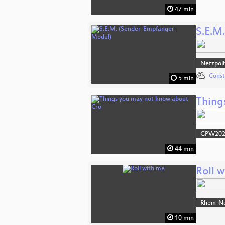
47 min
S.E.M
Netzpol
Const
5 min
Thing
GPW20
44 min
Roll 
Rhein-N
10 min