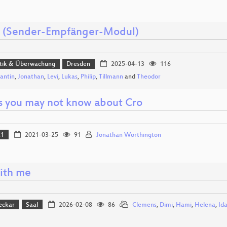
. (Sender-Empfänger-Modul)
itik & Überwachung
Dresden
2025-04-13
116
antin
,
Jonathan
,
Levi
,
Lukas
,
Philip
,
Tillmann
and
Theodor
s you may not know about Cro
21
2021-03-25
91
Jonathan Worthington
with me
eckar
Saal
2026-02-08
86
Clemens
,
Dimi
,
Hami
,
Helena
,
Id