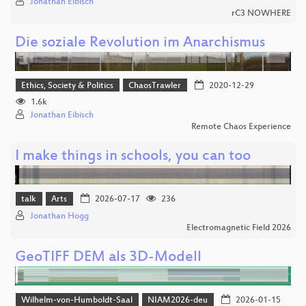
Jonathan Eibisch
rC3 NOWHERE
Die soziale Revolution im Anarchismus
Ethics, Society & Politics
ChaosTrawler
2020-12-29
1.6k
Jonathan Eibisch
Remote Chaos Experience
I make things in schools, you can too
talk
Arts
2026-07-17
236
Jonathan Hogg
Electromagnetic Field 2026
GeoTIFF DEM als 3D-Modell
Wilhelm-von-Humboldt-Saal
NIAM2026-deu
2026-01-15