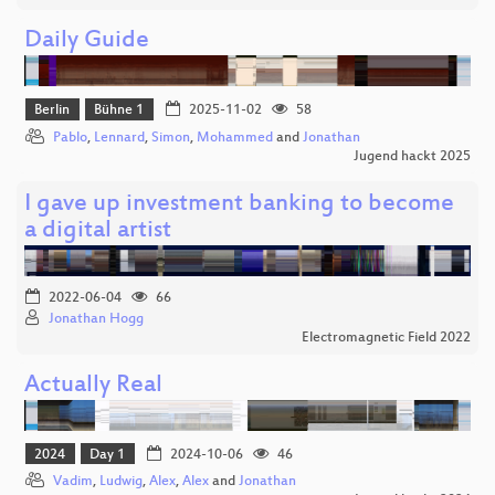
Daily Guide
Berlin
Bühne 1
2025-11-02
58
Pablo
,
Lennard
,
Simon
,
Mohammed
and
Jonathan
Jugend hackt 2025
I gave up investment banking to become
a digital artist
2022-06-04
66
Jonathan Hogg
Electromagnetic Field 2022
Actually Real
2024
Day 1
2024-10-06
46
Vadim
,
Ludwig
,
Alex
,
Alex
and
Jonathan