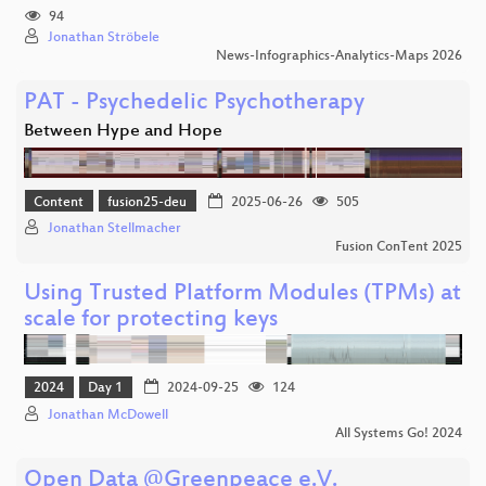
94
Jonathan Ströbele
News-Infographics-Analytics-Maps 2026
PAT - Psychedelic Psychotherapy
Between Hype and Hope
Content
fusion25-deu
2025-06-26
505
Jonathan Stellmacher
Fusion ConTent 2025
Using Trusted Platform Modules (TPMs) at
scale for protecting keys
2024
Day 1
2024-09-25
124
Jonathan McDowell
All Systems Go! 2024
Open Data @Greenpeace e.V.