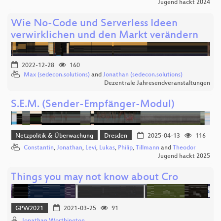
Jugend hackt 2024
Wie No-Code und Serverless Ideen
verwirklichen und den Markt verändern
2022-12-28
160
Max (sedecon.solutions)
and
Jonathan (sedecon.solutions)
Dezentrale Jahresendveranstaltungen
S.E.M. (Sender-Empfänger-Modul)
Netzpolitik & Überwachung
Dresden
2025-04-13
116
Constantin
,
Jonathan
,
Levi
,
Lukas
,
Philip
,
Tillmann
and
Theodor
Jugend hackt 2025
Things you may not know about Cro
GPW2021
2021-03-25
91
Jonathan Worthington