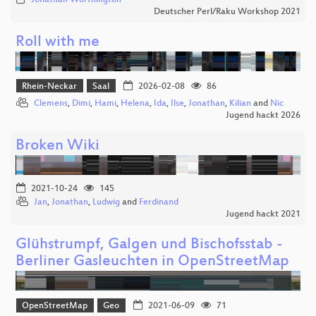
Deutscher Perl/Raku Workshop 2021
Roll with me
Rhein-Neckar
Saal
2026-02-08
86
Clemens
,
Dimi
,
Hami
,
Helena
,
Ida
,
Ilse
,
Jonathan
,
Kilian
and
Nic
Jugend hackt 2026
Broken Wiki
2021-10-24
145
Jan
,
Jonathan
,
Ludwig
and
Ferdinand
Jugend hackt 2021
Glühstrumpf, Galgen und Bischofsstab -
Berliner Gasleuchten in OpenStreetMap
OpenStreetMap
Geo
2021-06-09
71