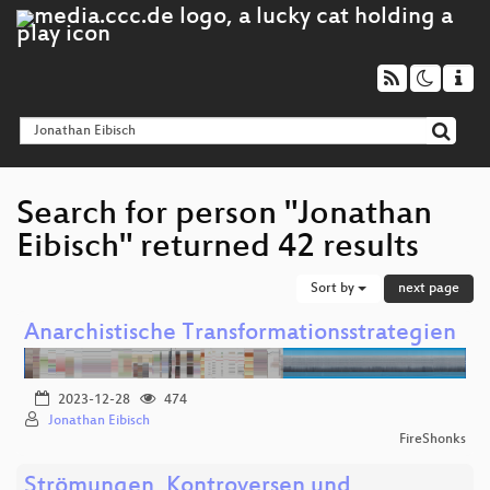
Search for person "Jonathan
Eibisch" returned 42 results
Sort by
next page
Anarchistische Transformationsstrategien
2023-12-28
474
Jonathan Eibisch
FireShonks
Strömungen, Kontroversen und