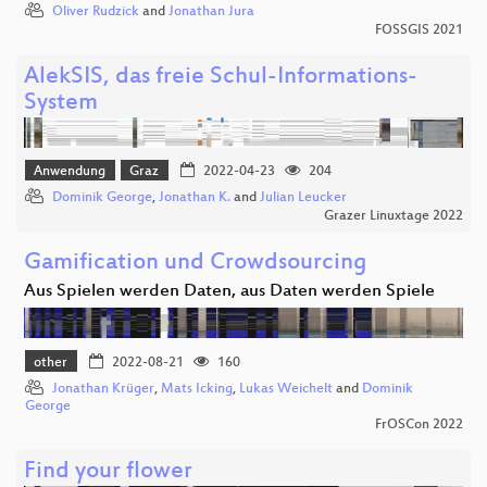
Oliver Rudzick
and
Jonathan Jura
FOSSGIS 2021
AlekSIS, das freie Schul-Informations-
System
Anwendung
Graz
2022-04-23
204
Dominik George
,
Jonathan K.
and
Julian Leucker
Grazer Linuxtage 2022
Gamification und Crowdsourcing
Aus Spielen werden Daten, aus Daten werden Spiele
other
2022-08-21
160
Jonathan Krüger
,
Mats Icking
,
Lukas Weichelt
and
Dominik
George
FrOSCon 2022
Find your flower