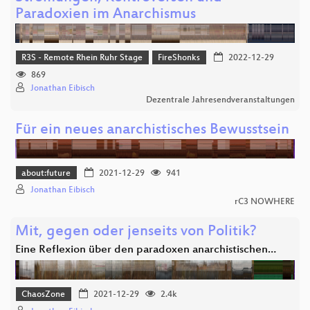
Paradoxien im Anarchismus
R3S - Remote Rhein Ruhr Stage
FireShonks
2022-12-29
869
Jonathan Eibisch
Dezentrale Jahresendveranstaltungen
Für ein neues anarchistisches Bewusstsein
about:future
2021-12-29
941
Jonathan Eibisch
rC3 NOWHERE
Mit, gegen oder jenseits von Politik?
Eine Reflexion über den paradoxen anarchistischen…
ChaosZone
2021-12-29
2.4k