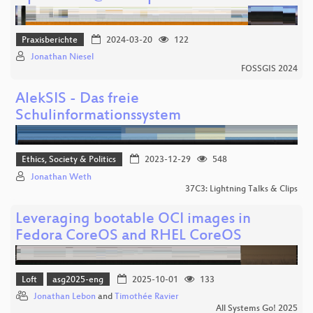
Praxisberichte
2024-03-20
122
Jonathan Niesel
FOSSGIS 2024
AlekSIS - Das freie
Schulinformationssystem
Ethics, Society & Politics
2023-12-29
548
Jonathan Weth
37C3: Lightning Talks & Clips
Leveraging bootable OCI images in
Fedora CoreOS and RHEL CoreOS
Loft
asg2025-eng
2025-10-01
133
Jonathan Lebon
and
Timothée Ravier
All Systems Go! 2025