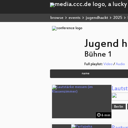
browse
events
jugendhackt
2025
Jugend h
Bühne 1
Full playlist:
Video
/
Audio
name
Lauts
Berlin
6 min