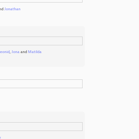
nd
Jonathan
eonid
,
Jona
and
Matilda
e