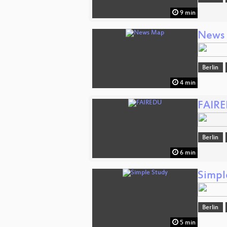
9 min
News
Berlin
4 min
FAIR
Berlin
6 min
Simpl
Berlin
5 min