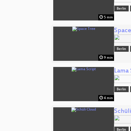
Berlin
5 min
Space
Berlin
9 min
Lama 
Berlin
4 min
Schül
Berlin