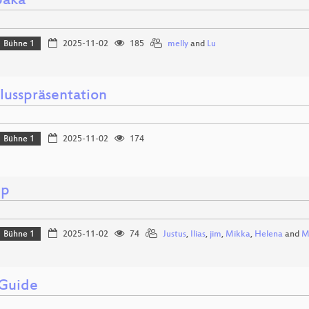
paka
Bühne 1
2025-11-02
185
melly
and
Lu
lusspräsentation
Bühne 1
2025-11-02
174
ip
Bühne 1
2025-11-02
74
Justus
,
Ilias
,
jim
,
Mikka
,
Helena
and
M
 Guide