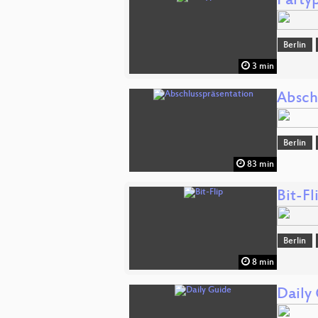
Party
Berlin
3 min
Absch
Berlin
83 min
Bit-Fl
Berlin
8 min
Daily