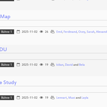
 Map
Bühne 1
2025-11-02
26
Emil
,
Ferdinand
,
Ocey
,
Sarah
,
Alexand
EDU
Bühne 1
2025-11-02
19
kilian
,
David
and
Bela
e Study
Bühne 1
2025-11-02
19
Lennart
,
Maxi
and
Layla