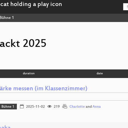
Bühne 1
ackt 2025
duration
date
tärke messen (im Klassenzimmer)
Bühne 1
2025-11-02
219
Charlotte
and
Anna