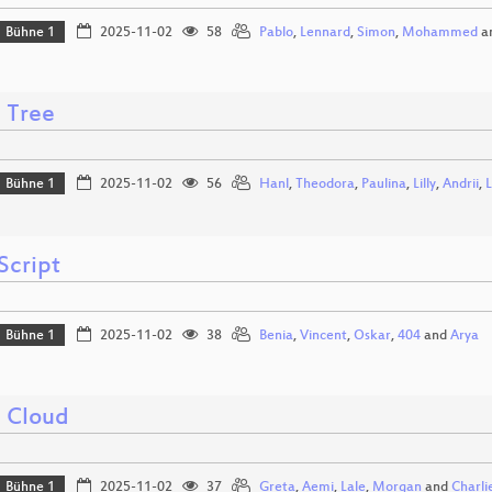
Bühne 1
2025-11-02
58
Pablo
,
Lennard
,
Simon
,
Mohammed
a
 Tree
Bühne 1
2025-11-02
56
Hanl
,
Theodora
,
Paulina
,
Lilly
,
Andrii
,
L
Script
Bühne 1
2025-11-02
38
Benia
,
Vincent
,
Oskar
,
404
and
Arya
i Cloud
Bühne 1
2025-11-02
37
Greta
,
Aemi
,
Lale
,
Morgan
and
Charli