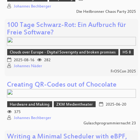
Johannes Bechberger
Die Heilbronner Chaos Party 2025
100 Tage Schwarz-Rot: Ein Aufbruch für
Freie Software?
Clouds over Europe - Digital Soverignty and broken promises
HS 8
2025-08-16
282
Johannes Näder
FrOSCon 2025
Creating QR-Codes out of Chocolate
Hardware and Making
ZKM Medientheater
2025-06-20
375
Johannes Bechberger
Gulaschprogrammiernacht 23
Writing a Minimal Scheduler with eBPF,