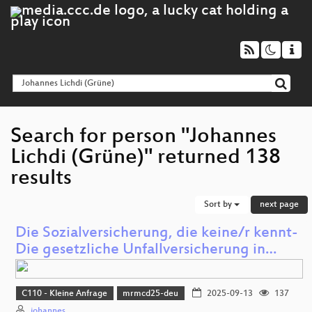
Search for person "Johannes
Lichdi (Grüne)" returned 138
results
Sort by
next page
Die Sozialversicherung, die keine/r kennt-
Die gesetzliche Unfallversicherung in…
C110 - Kleine Anfrage
mrmcd25-deu
2025-09-13
137
johannes