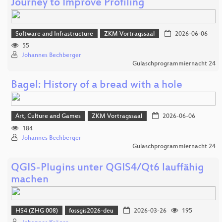
Journey to Improve Profiling
Software and Infrastructure
ZKM Vortragssaal
2026-06-06
55
Johannes Bechberger
Gulaschprogrammiernacht 24
Bagel: History of a bread with a hole
Art, Culture and Games
ZKM Vortragssaal
2026-06-06
184
Johannes Bechberger
Gulaschprogrammiernacht 24
QGIS-Plugins unter QGIS4/Qt6 lauffähig
machen
HS4 (ZHG 008)
fossgis2026-deu
2026-03-26
195