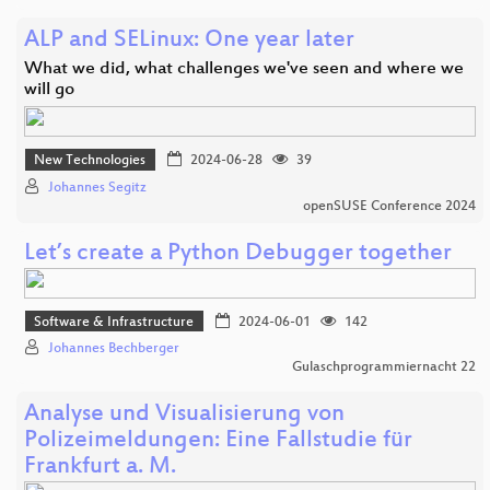
ALP and SELinux: One year later
What we did, what challenges we've seen and where we
will go
New Technologies
2024-06-28
39
Johannes Segitz
openSUSE Conference 2024
Let’s create a Python Debugger together
Software & Infrastructure
2024-06-01
142
Johannes Bechberger
Gulaschprogrammiernacht 22
Analyse und Visualisierung von
Polizeimeldungen: Eine Fallstudie für
Frankfurt a. M.