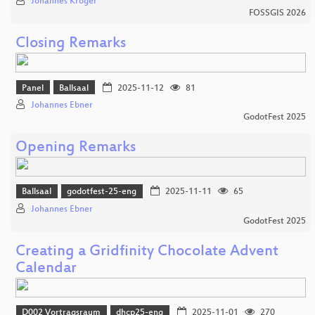
Johannes Kröger
FOSSGIS 2026
Closing Remarks
Panel
Ballsaal
2025-11-12
81
Johannes Ebner
GodotFest 2025
Opening Remarks
Ballsaal
godotfest-25-eng
2025-11-11
65
Johannes Ebner
GodotFest 2025
Creating a Gridfinity Chocolate Advent
Calendar
D002 Vortragsraum
dhcp25-eng
2025-11-01
270