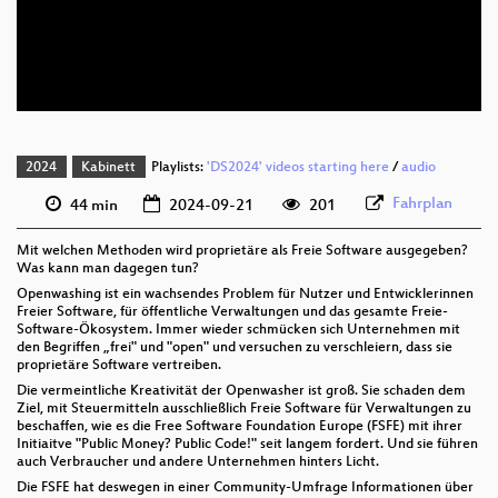
deu 576p (mp4)
deu 576p (webm)
2024
Kabinett
Playlists:
'DS2024' videos starting here
/
audio
Fahrplan
44 min
2024-09-21
201
Mit welchen Methoden wird proprietäre als Freie Software ausgegeben?
Was kann man dagegen tun?
Openwashing ist ein wachsendes Problem für Nutzer und Entwicklerinnen
Freier Software, für öffentliche Verwaltungen und das gesamte Freie-
Software-Ökosystem. Immer wieder schmücken sich Unternehmen mit
den Begriffen „frei" und "open" und versuchen zu verschleiern, dass sie
proprietäre Software vertreiben.
Die vermeintliche Kreativität der Openwasher ist groß. Sie schaden dem
Ziel, mit Steuermitteln ausschließlich Freie Software für Verwaltungen zu
beschaffen, wie es die Free Software Foundation Europe (FSFE) mit ihrer
Initiaitve "Public Money? Public Code!" seit langem fordert. Und sie führen
auch Verbraucher und andere Unternehmen hinters Licht.
Die FSFE hat deswegen in einer Community-Umfrage Informationen über