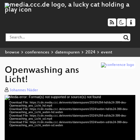
browse
conferences
datenspuren
2024
event
Openwashing ans
Licht!
Johannes Näder
Media error: Format(s) not supported or source(s) not found
Video
Download File: https://cdn.media.ccc.de/events/datenspuren/2024/h264-hd/ds24-399-deu-
Player
Openwashing_ans_Licht_hd.mp4
Download File: https://cdn.media.ccc.de/events/datenspuren/2024/webm-hd/ds24-399-deu-
Openwashing_ans_Licht_webm-hd.webm
Download File: https://cdn.media.ccc.de/events/datenspuren/2024/h264-sd/ds24-399-deu-
Openwashing_ans_Licht_sd.mp4
Download File: https://cdn.media.ccc.de/events/datenspuren/2024/webm-sd/ds24-399-deu-
deu 1080p (mp4)
Openwashing_ans_Licht_webm-sd.webm
deu 1080p (webm)