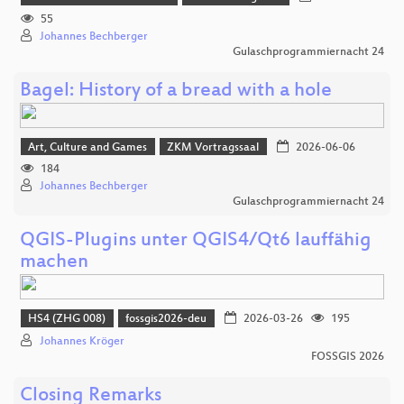
55
Johannes Bechberger
Gulaschprogrammiernacht 24
Bagel: History of a bread with a hole
Art, Culture and Games
ZKM Vortragssaal
2026-06-06
184
Johannes Bechberger
Gulaschprogrammiernacht 24
QGIS-Plugins unter QGIS4/Qt6 lauffähig
machen
HS4 (ZHG 008)
fossgis2026-deu
2026-03-26
195
Johannes Kröger
FOSSGIS 2026
Closing Remarks