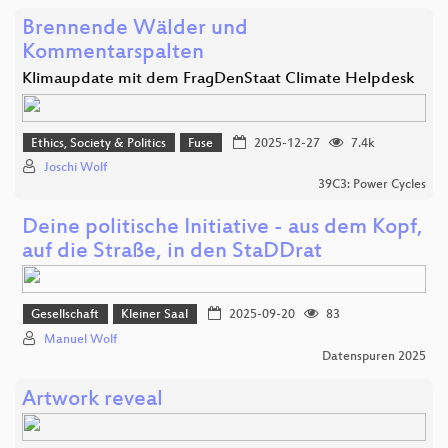
Brennende Wälder und
Kommentarspalten
Klimaupdate mit dem FragDenStaat Climate Helpdesk
Ethics, Society & Politics
Fuse
2025-12-27
7.4k
Joschi Wolf
39C3: Power Cycles
Deine politische Initiative - aus dem Kopf,
auf die Straße, in den StaDDrat
Gesellschaft
Kleiner Saal
2025-09-20
83
Manuel Wolf
Datenspuren 2025
Artwork reveal