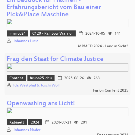
Ein Baudock für Platinen -
Erfahrungsbericht vom Bau einer
Pick&Place Maschine
mrmcd24
C120 - Rainbow Warrior
2024-10-05
141
Johannes Lucia
MRMCD 2024 - Land in Sicht?
Frag den Staat for Climate Justice
Content
fusion25-deu
2025-06-26
263
Ida Westphal & Joschi Wolf
Fusion ConTent 2025
Openwashing ans Licht!
Kabinett
2024
2024-09-21
201
Johannes Näder