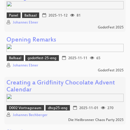
Panel
Ballsaal
2025-11-12
81
Johannes Ebner
GodotFest 2025
Opening Remarks
Ballsaal
godotfest-25-eng
2025-11-11
65
Johannes Ebner
GodotFest 2025
Creating a Gridfinity Chocolate Advent
Calendar
D002 Vortragsraum
dhcp25-eng
2025-11-01
270
Johannes Bechberger
Die Heilbronner Chaos Party 2025