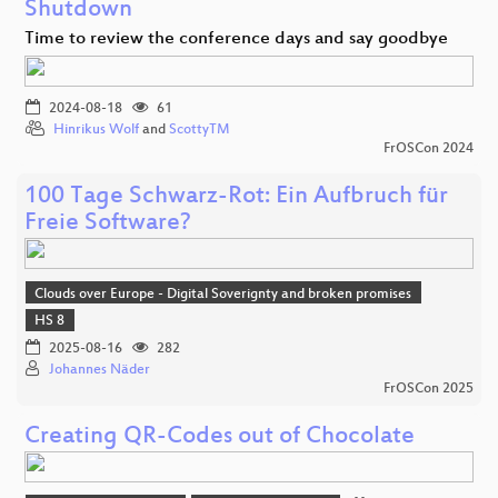
Shutdown
Time to review the conference days and say goodbye
2024-08-18
61
Hinrikus Wolf
and
ScottyTM
FrOSCon 2024
100 Tage Schwarz-Rot: Ein Aufbruch für
Freie Software?
Clouds over Europe - Digital Soverignty and broken promises
HS 8
2025-08-16
282
Johannes Näder
FrOSCon 2025
Creating QR-Codes out of Chocolate