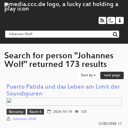
Search for person "Johannes
Wolf" returned 173 results
Sort by
next page
Puerto Patida und das Leben am Limit der
Soundspuren
Barcamp
Raum 6
2024-10-19
125
Johannes Wolf
SUBSCRIBE 11