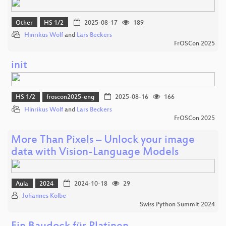
Other
HS 1/2
2025-08-17
189
Hinrikus Wolf
and
Lars Beckers
FrOSCon 2025
init
HS 1/2
froscon2025-eng
2025-08-16
166
Hinrikus Wolf
and
Lars Beckers
FrOSCon 2025
More Than Pixels – Unlock your image
data with Vision-Language Models
Aula
2024
2024-10-18
29
Johannes Kolbe
Swiss Python Summit 2024