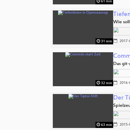
61 min
Tiefe
Wie sol
2017-
31 min
Commi
Das git
2016-
32 min
Der Ti
Spielze
2015-
63 min