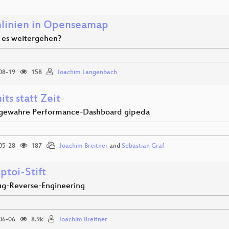
nlinien in Openseamap
l es weitergehen?
08-19
158
Joachim Langenbach
ts statt Zeit
-gewahre Performance-Dashboard gipeda
05-28
187
Joachim Breitner
and
Sebastian Graf
ptoi-Stift
ug-Reverse-Engineering
06-06
8.9k
Joachim Breitner