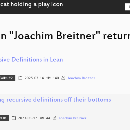
n "Joachim Breitner" retur
ive Definitions in Lean
Talks #2
2025-03-14
140
Joachim Breitner
g recursive definitions off their bottoms
BOB
2023-03-17
44
Joachim Breitner