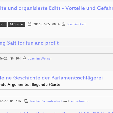
lte und organisierte Edits - Vorteile und Gefa
ten
GI Studio
2016-07-05
4
Joachim Kast
g Salt for fun and profit
06-22
104
Joachim Werner
kleine Geschichte der Parlamentsschlägerei
nde Argumente, fliegende Fäuste
12-29
7.0k
Joachim Schautenbach
and
Pia Fortunata