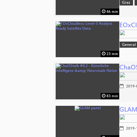
Graz
46 min
EOxClo
General
23 min
ChaOS
2019-
83 min
GLAM
2019-