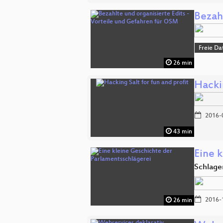
Bezah
Freie Da
26 min
Hackin
2016-
43 min
Eine 
Schlage
2016-
26 min