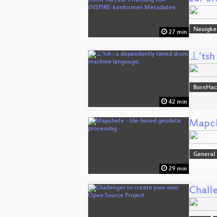
Neuigke
27 min
⊥’tsh
BornHac
42 min
Mapch
General
29 min
Chall