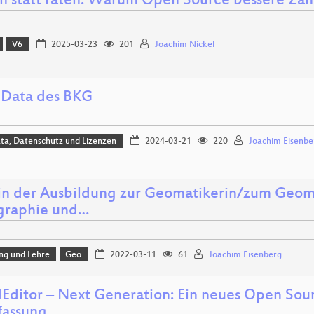
n statt raten: Warum Open Source bessere Zahl
V6
2025-03-23
201
Joachim Nickel
Data des BKG
ta, Datenschutz und Lizenzen
2024-03-21
220
Joachim Eisenbe
n der Ausbildung zur Geomatikerin/zum Geom
graphie und…
ng und Lehre
Geo
2022-03-11
61
Joachim Eisenberg
dEditor – Next Generation: Ein neues Open Sou
rfassung…