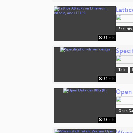
Latti
Security
31 min
Speci
Talk
34 min
Open 
Open Da
23 min