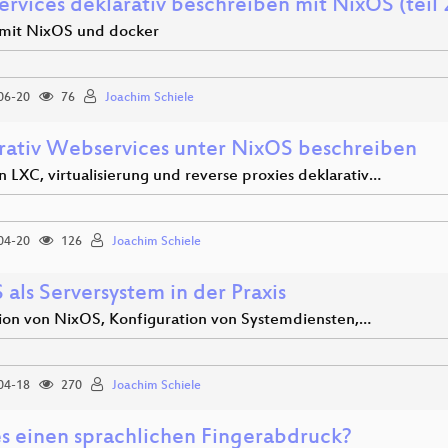
rvices deklarativ beschreiben mit NixOS (teil 
 mit NixOS und docker
06-20
76
Joachim Schiele
rativ Webservices unter NixOS beschreiben
 LXC, virtualisierung und reverse proxies deklarativ…
04-20
126
Joachim Schiele
als Serversystem in der Praxis
ation von NixOS, Konfiguration von Systemdiensten,…
04-18
270
Joachim Schiele
es einen sprachlichen Fingerabdruck?