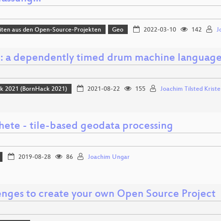
iten aus den Open-Source-Projekten
Geo
2022-03-10
142
J
 : a dependently timed drum machine language
k 2021 (BornHack 2021)
2021-08-22
155
Joachim Tilsted Krist
ete - tile-based geodata processing
2019-08-28
86
Joachim Ungar
enges to create your own Open Source Project