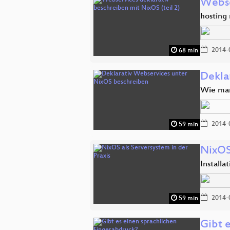
Webse
hosting
2014-
68 min
Dekla
Wie man
2014-
59 min
NixOS 
Install
2014-
59 min
Gibt 