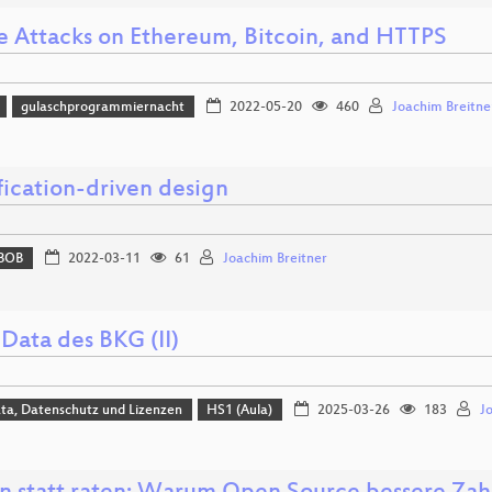
ce Attacks on Ethereum, Bitcoin, and HTTPS
gulaschprogrammiernacht
2022-05-20
460
Joachim Breitne
fication-driven design
BOB
2022-03-11
61
Joachim Breitner
Data des BKG (II)
ta, Datenschutz und Lizenzen
HS1 (Aula)
2025-03-26
183
J