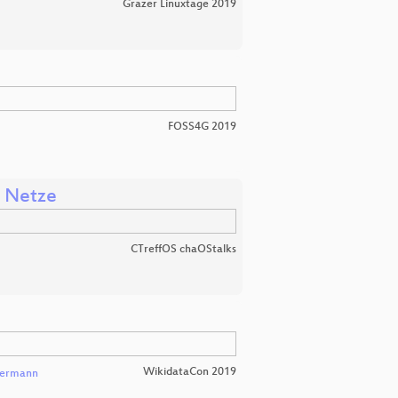
Grazer Linuxtage 2019
FOSS4G 2019
e Netze
CTreffOS chaOStalks
WikidataCon 2019
termann