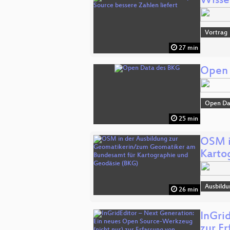
Wisse
Vortrag
27 min
Open 
Open Da
25 min
OSM i
Karto
Ausbildu
26 min
InGri
zur E