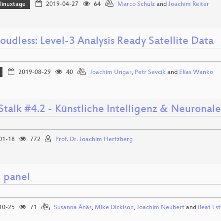
linuxtage
2019-04-27
64
Marco Schulz
and
Joachim Reiter
udless: Level-3 Analysis Ready Satellite Data
2019-08-29
40
Joachim Ungar
,
Petr Sevcik
and
Elias Wanko
talk #4.2 - Künstliche Intelligenz & Neuronal
01-18
772
Prof. Dr. Joachim Hertzberg
 panel
10-25
71
Susanna Ånäs
,
Mike Dickison
,
Joachim Neubert
and
Beat Es