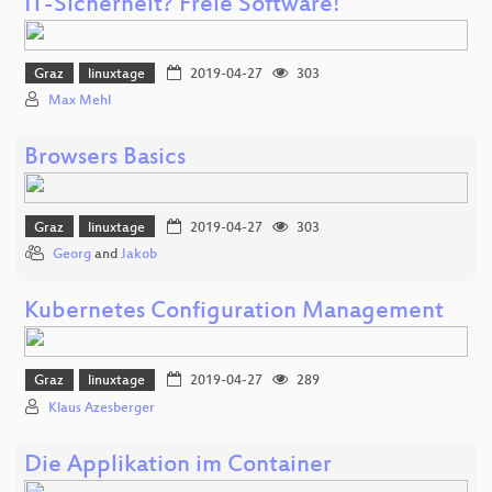
IT-Sicherheit? Freie Software!
Graz
linuxtage
2019-04-27
303
Max Mehl
Browsers Basics
Graz
linuxtage
2019-04-27
303
Georg
and
Jakob
Kubernetes Configuration Management
Graz
linuxtage
2019-04-27
289
Klaus Azesberger
Die Applikation im Container