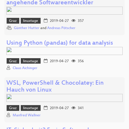
angehende Softwareentwickler
Graz
linuxtage
2019-04-27
357
Günther Hutter
and
Andreas Pötscher
Using Python (pandas) for data analysis
Graz
linuxtage
2019-04-27
356
Claus Aichinger
WSL, PowerShell & Chocolatey: Ein
Hauch von Linux
Graz
linuxtage
2019-04-27
341
Manfred Wallner