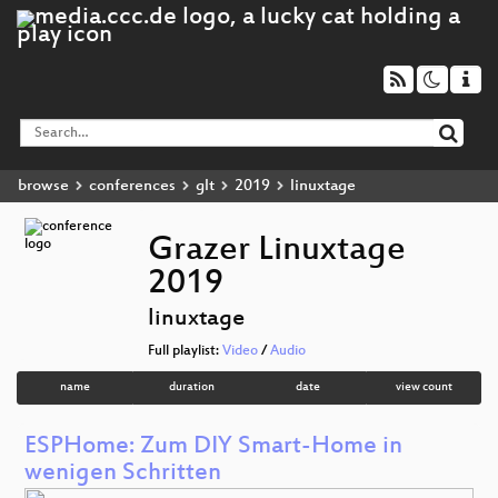
browse
conferences
glt
2019
linuxtage
Grazer Linuxtage
2019
linuxtage
Full playlist:
Video
/
Audio
name
duration
date
view count
ESPHome: Zum DIY Smart-Home in
wenigen Schritten