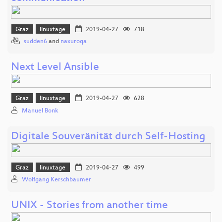
Graz
linuxtage
2019-04-27
718
sudden6
and
naxuroqa
Next Level Ansible
Graz
linuxtage
2019-04-27
628
Manuel Bonk
Digitale Souveränität durch Self-Hosting
Graz
linuxtage
2019-04-27
499
Wolfgang Kerschbaumer
UNIX - Stories from another time