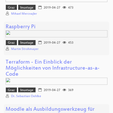
Graz
linuxtage
2019-04-27
473
Mihael Mercvajler
Raspberry Pi
Graz
linuxtage
2019-04-27
453
Martin Strohmayer
Terraform - Ein Einblick der
Möglichkeiten von Infrastructure-as-a-
Code
Graz
linuxtage
2019-04-27
369
Dr. Sebastian Oehlke
Moodle als Ausbildungswerkzeug für