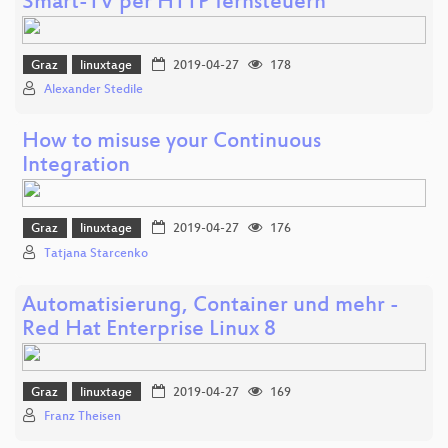
Smart-TV per HTTP fernsteuern
Graz
linuxtage
2019-04-27
178
Alexander Stedile
How to misuse your Continuous
Integration
Graz
linuxtage
2019-04-27
176
Tatjana Starcenko
Automatisierung, Container und mehr -
Red Hat Enterprise Linux 8
Graz
linuxtage
2019-04-27
169
Franz Theisen