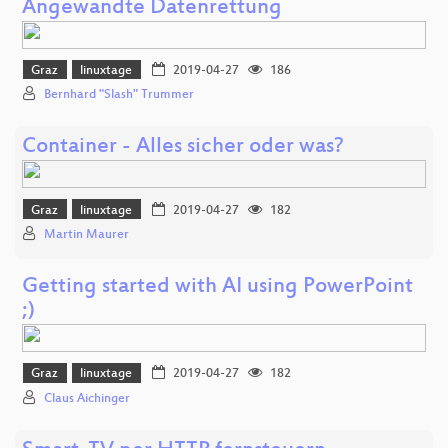
Angewandte Datenrettung
Graz
linuxtage
2019-04-27
186
Bernhard "Slash" Trummer
Container - Alles sicher oder was?
Graz
linuxtage
2019-04-27
182
Martin Maurer
Getting started with AI using PowerPoint
;)
Graz
linuxtage
2019-04-27
182
Claus Aichinger