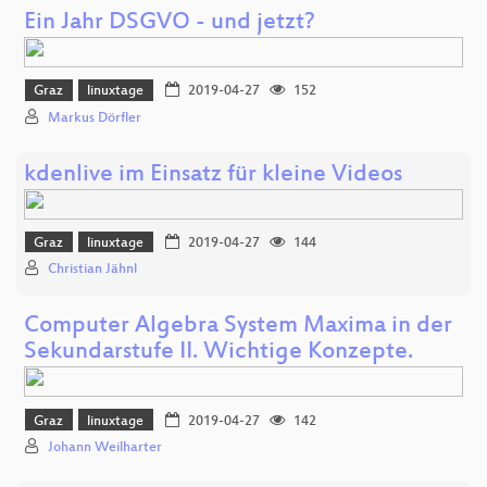
Ein Jahr DSGVO - und jetzt?
Graz
linuxtage
2019-04-27
152
Markus Dörfler
kdenlive im Einsatz für kleine Videos
Graz
linuxtage
2019-04-27
144
Christian Jähnl
Computer Algebra System Maxima in der
Sekundarstufe II. Wichtige Konzepte.
Graz
linuxtage
2019-04-27
142
Johann Weilharter