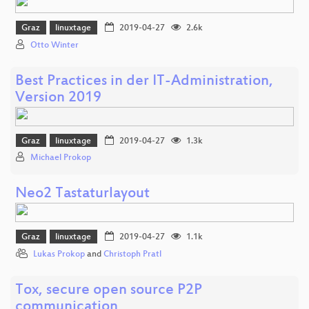
Graz
linuxtage
2019-04-27
2.6k
Otto Winter
Best Practices in der IT-Administration,
Version 2019
Graz
linuxtage
2019-04-27
1.3k
Michael Prokop
Neo2 Tastaturlayout
Graz
linuxtage
2019-04-27
1.1k
Lukas Prokop
and
Christoph Pratl
Tox, secure open source P2P
communication