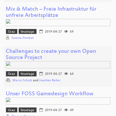
Mix & Match – Freie Infrastruktur für
unfreie Arbeitsplätze
Graz
linuxtage
2019-04-27
69
Goesta Smekal
Challenges to create your own Open
Source Project
Graz
linuxtage
2019-04-27
64
Marco Schulz
and
Joachim Reiter
Unser FOSS Gamedesign Workflow
Graz
linuxtage
2019-04-27
49