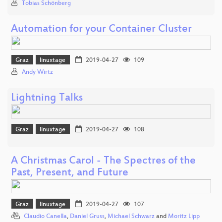
Tobias Schönberg
Automation for your Container Cluster
Graz
linuxtage
2019-04-27
109
Andy Wirtz
Lightning Talks
Graz
linuxtage
2019-04-27
108
A Christmas Carol - The Spectres of the
Past, Present, and Future
Graz
linuxtage
2019-04-27
107
Claudio Canella
,
Daniel Gruss
,
Michael Schwarz
and
Moritz Lipp