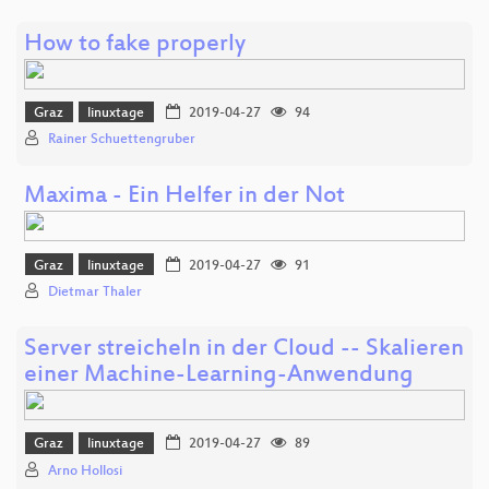
How to fake properly
Graz
linuxtage
2019-04-27
94
Rainer Schuettengruber
Maxima - Ein Helfer in der Not
Graz
linuxtage
2019-04-27
91
Dietmar Thaler
Server streicheln in der Cloud -- Skalieren
einer Machine-Learning-Anwendung
Graz
linuxtage
2019-04-27
89
Arno Hollosi