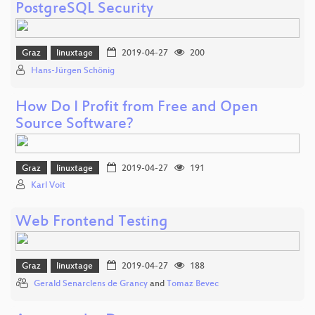
PostgreSQL Security
Graz
linuxtage
2019-04-27
200
Hans-Jürgen Schönig
How Do I Profit from Free and Open
Source Software?
Graz
linuxtage
2019-04-27
191
Karl Voit
Web Frontend Testing
Graz
linuxtage
2019-04-27
188
Gerald Senarclens de Grancy
and
Tomaz Bevec