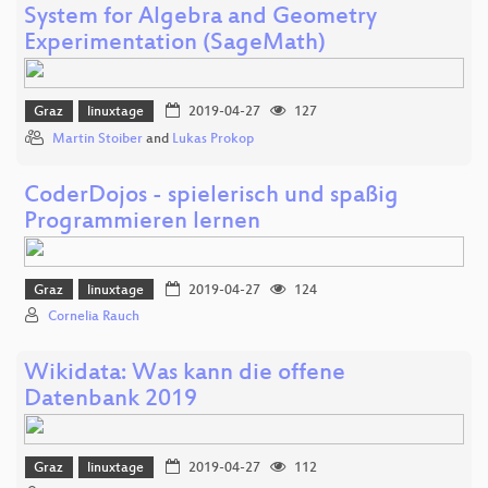
System for Algebra and Geometry
Experimentation (SageMath)
Graz
linuxtage
2019-04-27
127
Martin Stoiber
and
Lukas Prokop
CoderDojos - spielerisch und spaßig
Programmieren lernen
Graz
linuxtage
2019-04-27
124
Cornelia Rauch
Wikidata: Was kann die offene
Datenbank 2019
Graz
linuxtage
2019-04-27
112