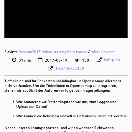
deu 1080p (webm)
deu 576p (mp4)
deu 576p (webm)
Playlists:
'froscon2017' videos starting here
/
audio
/
related events
Fahrplan
31 min
2017-08-19
158
10.5446/32339
Tiefenlinien sind für Seekarten unabdingbar, in Openseamap allerdings
nicht vorhanden. Um die Tiefenlinien in Openseamap zu integrieren,
stehen wir aus Sicht der Autoren vor folgenden Fragestellungen:
Wie animieren wir Freizeitkapitäne wie uns, zum Loggen und
Upload der Daten?
Wie können die Rohdaten sinnvoll in Tiefenlinien überführt werden?
Neben unseren Lösungsansätzen, sind wir an weiteren Sichtweisen