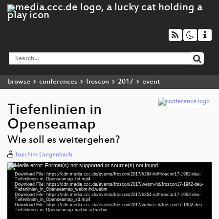
browse
conferences
froscon
2017
event
Tiefenlinien in
Openseamap
Wie soll es weitergehen?
Joachim Langenbach
Media error: Format(s) not supported or source(s) not found
Video
Download File: https://cdn.media.ccc.de/events/froscon/2017/h264-hd/froscon17-1962-deu-
Player
Tiefenlinien_in_Openseamap_hd.mp4
Download File: https://cdn.media.ccc.de/events/froscon/2017/webm-hd/froscon17-1962-deu-
Tiefenlinien_in_Openseamap_webm-hd.webm
Download File: https://cdn.media.ccc.de/events/froscon/2017/h264-sd/froscon17-1962-deu-
Tiefenlinien_in_Openseamap_sd.mp4
Download File: https://cdn.media.ccc.de/events/froscon/2017/webm-sd/froscon17-1962-deu-
deu 1080p (mp4)
Tiefenlinien_in_Openseamap_webm-sd.webm