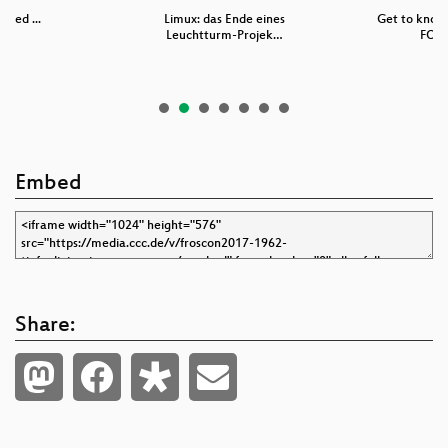
rned ...
Limux: das Ende eines
Get to kno
Leuchtturm-Projek…
FOS
Embed
Share: