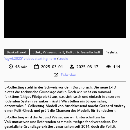
deu 1080p (webm)
deu 576p (mp4)
deu 576p (webm)
Bankettsaal
Ethik, Wissenschaft, Kultur & Gesellschaft
Playlists:
'dgwk2025' videos starting here
/
audio
48 min
2025-03-01
2025-03-17
144
Fahrplan
E-Collecting steht in der Schweiz vor dem Durchbruch: Die neue E-ID
bietet die technische Grundlage dafür. Doch wie sieht ein minimal
funktionsfähiges Pilotprojekt aus, das sich rasch und einfach in unserem
föderalen System verankern lässt? Wir stellen ein bürgernahes,
dezentrales E-Collecting-Modell vor. Anschliessend macht Gerhard Andrey
einen Polit-Check und prüft die Chancen des Modells für Bundesbern.
E-Collecting wird die Art und Weise, wie wir Unterschriften für
Volksinitiativen und Referenden sammeln, tiefgreifend verändern. Die
gesetzliche Grundlage existiert zwar schon seit 2014, doch die Politik