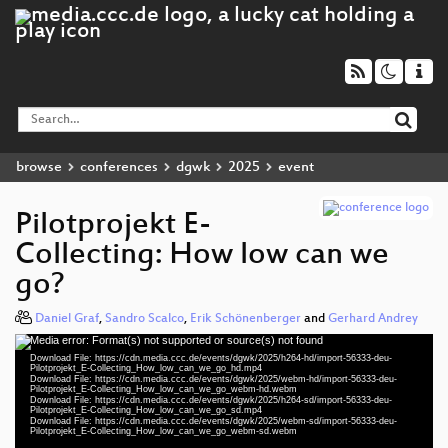
browse
conferences
dgwk
2025
event
Pilotprojekt E-
Collecting: How low can we
go?
Daniel Graf
,
Sandro Scalco
,
Erik Schönenberger
and
Gerhard Andrey
Media error: Format(s) not supported or source(s) not found
Video
Download File: https://cdn.media.ccc.de/events/dgwk/2025/h264-hd/import-56333-deu-
Player
Pilotprojekt_E-Collecting_How_low_can_we_go_hd.mp4
Download File: https://cdn.media.ccc.de/events/dgwk/2025/webm-hd/import-56333-deu-
Pilotprojekt_E-Collecting_How_low_can_we_go_webm-hd.webm
Download File: https://cdn.media.ccc.de/events/dgwk/2025/h264-sd/import-56333-deu-
Pilotprojekt_E-Collecting_How_low_can_we_go_sd.mp4
Download File: https://cdn.media.ccc.de/events/dgwk/2025/webm-sd/import-56333-deu-
deu 1080p (mp4)
Pilotprojekt_E-Collecting_How_low_can_we_go_webm-sd.webm