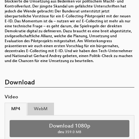
blockierte die Umsetzung aus Bedenken vor politischem Macht- und
Kontrollverlust. Der jüngste Skandal um gefälschte Unterschriften hat
jedoch die Wende gebracht: Der Bundesrat unterstützt jetzt
überparteiliche Vorstösse für ein E-Collecting-Pilotprojekt mit der neuen
E-ID. Das Momentum ist da – nutzen wir es! E-Collecting ist mehr als nur
eine technische Frage – es geht darum, die Spielregeln der direkten
Demokratie digital zu definieren. Dazu braucht es eine breit abgestützte,
zivilgesellschaftliche Allianz, welche die Planung, Umsetzung und
Evaluation des Pilotprojekts mitgestaltet. Am Winterkongress
präsentieren wir euch einen ersten Vorschlag für ein bürgernahes,
dezentrales E-Collecting mit E-ID. Und wir haben den Tech-Unternehmer
und Nationalrat Gerhard Andrey gebeten, einen Politik-Check zu machen
und die Chancen für eine Umsetzung zu beurteilen.
Download
Video
MP4
WebM
Download 1080p
deu
359.0 MB