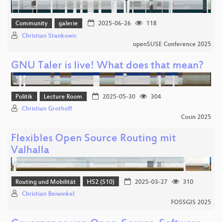
Community
galerie
2025-06-26
118
Christian Stankowic
openSUSE Conference 2025
GNU Taler is live! What does that mean?
Politik
Lecture Room
2025-05-30
304
Christian Grothoff
Cosin 2025
Flexibles Open Source Routing mit
Valhalla
Routing und Mobilität
HS2 (S10)
2025-03-27
310
Christian Beiwinkel
FOSSGIS 2025