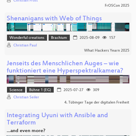
Christian Frost
FrOSCon 2025
Shenanigans with Web of Things
Wonderful creations
Brachium
2025-08-09
157
Christian Paul
What Hackers Yearn 2025
Jenseits des Menschlichen Auges – wie
funktioniert eine Hyperspektralkamera?
Science
Bühne 1 (EG)
2025-07-27
309
Christian Seiler
4. Tübinger Tage der digitalen Freiheit
Integrating Uyuni with Ansible and
Terraform
...and even more?