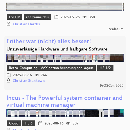
LoTHR
realraum-deu
2025-09-25
358
Christian Hartler
realraum
Früher war (nicht) alles besser!
Unzuverlässige Hardware und halbgare Software
Retro-Computing - VAXination becoming cool again
HS 1/2
2025-08-16
766
Christian Stankowic
FrOSCon 2025
Incus - The Powerful system container and
virtual machine manager
Cloud
HS 6
2025-08-16
307