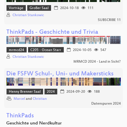
Vorträge
Großer Saal
2024-10-18
111
Christian Stankowic
SUBSCRIBE 11
ThinkPads - Geschichte und Trivia
mrmcd24
C205 - Ocean Starr
2024-10-05
547
Christian Stankowic
MRMCD 2024 - Land in Sicht?
Die FSFW Schul-, Uni- und Makersticks
Henny Brenner Saal
2024
2024-09-20
188
Marcel
and
Christian
Datenspuren 2024
ThinkPads
Geschichte und Nerdkultur