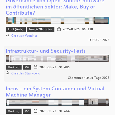
Governance von Open-Source-Software
im öffentlichen Sektor: Make, Buy or
Contribute?
HS1 (Aula)
fossgis2025-deu
2025-03-26
118
Christian Weidner
FOSSGIS 2025
Infrastruktur- und Security-Tests
Vortrag
V4
2025-03-23
486
Christian Stankowic
Chemnitzer Linux-Tage 2025
Incus – ein System Container und Virtual
Machine Manager
Vortrag
V2
2025-03-22
664