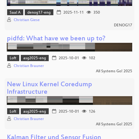
Saal A
denog17-eng
2025-11-11
350
Christian Giese
DENOG17
pidfd: What have we been up to?
Loft
asg2025-eng
2025-10-01
102
Christian Brauner
All Systems Go! 2025
New Linux Kernel Coredump
Infrastructure
Loft
asg2025-eng
2025-10-01
126
Christian Brauner
All Systems Go! 2025
Kalman Filter und Sensor Fusion