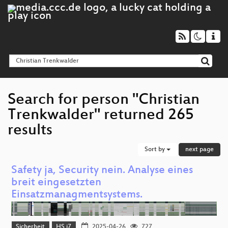
Search for person "Christian
Trenkwalder" returned 265
results
Sort by
next page
Safety ja, Security nein. Analyse eines
breit eingesetzten
Einsatzmanagmentsystems.
Sicherheit
HS i7
2025-04-26
727