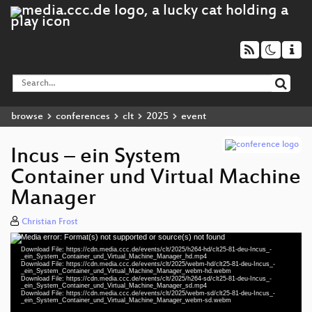
browse
conferences
clt
2025
event
Incus – ein System
Container und Virtual Machine
Manager
Christian Frost
Media error: Format(s) not supported or source(s) not found
Video
Download File: https://cdn.media.ccc.de/events/clt/2025/h264-hd/clt25-81-deu-Incus_-
Player
_ein_System_Container_und_Virtual_Machine_Manager_hd.mp4
Download File: https://cdn.media.ccc.de/events/clt/2025/webm-hd/clt25-81-deu-Incus_-
_ein_System_Container_und_Virtual_Machine_Manager_webm-hd.webm
Download File: https://cdn.media.ccc.de/events/clt/2025/h264-sd/clt25-81-deu-Incus_-
_ein_System_Container_und_Virtual_Machine_Manager_sd.mp4
Download File: https://cdn.media.ccc.de/events/clt/2025/webm-sd/clt25-81-deu-Incus_-
deu 1080p (mp4)
_ein_System_Container_und_Virtual_Machine_Manager_webm-sd.webm