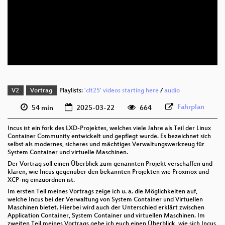
deu 1080p (webm)
deu 576p (mp4)
deu 576p (webm)
V2
Vortrag
Playlists:
'clt25' videos starting here
/
audio
Fahrplan
54 min
2025-03-22
664
Incus ist ein fork des LXD-Projektes, welches viele Jahre als Teil der Linux
Container Community entwickelt und gepflegt wurde. Es bezeichnet sich
selbst als modernes, sicheres und mächtiges Verwaltungswerkzeug für
System Container und virtuelle Maschinen.
Der Vortrag soll einen Überblick zum genannten Projekt verschaffen und
klären, wie Incus gegenüber den bekannten Projekten wie Proxmox und
XCP-ng einzuordnen ist.
Im ersten Teil meines Vortrags zeige ich u. a. die Möglichkeiten auf,
welche Incus bei der Verwaltung von System Container und Virtuellen
Maschinen bietet. Hierbei wird auch der Unterschied erklärt zwischen
Application Container, System Container und virtuellen Maschinen. Im
zweiten Teil meines Vortrags gebe ich euch einen Überblick, wie sich Incus