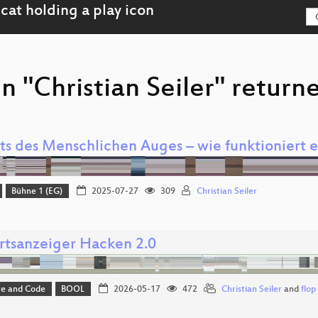
n "Christian Seiler" return
its des Menschlichen Auges – wie funktioniert
Bühne 1 (EG)
2025-07-27
309
Christian Seiler
rtsanzeiger Hacken 2.0
e and Code
BOOL
2026-05-17
472
Christian Seiler
and
flop