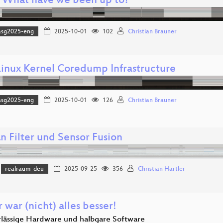
: What have we been up to?
asg2025-eng
2025-10-01
102
Christian Brauner
inux Kernel Coredump Infrastructure
asg2025-eng
2025-10-01
126
Christian Brauner
n Filter und Sensor Fusion
realraum-deu
2025-09-25
356
Christian Hartler
 war (nicht) alles besser!
lässige Hardware und halbgare Software