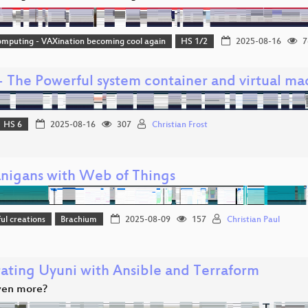
mputing - VAXination becoming cool again
HS 1/2
2025-08-16
7
 - The Powerful system container and virtual m
HS 6
2025-08-16
307
Christian Frost
nigans with Web of Things
l creations
Brachium
2025-08-09
157
Christian Paul
rating Uyuni with Ansible and Terraform
even more?