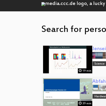
Search for perso
Jense
Science
19 min
Abfah
Hardwar
39 min