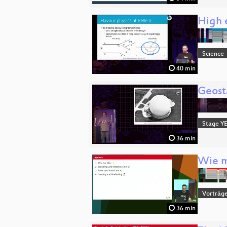
High 
Science
40 min
Geost
Stage Y
36 min
Wie m
Vorträg
36 min