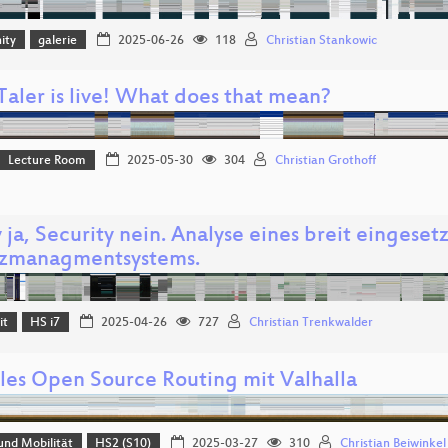
ity
galerie
2025-06-26
118
Christian Stankowic
aler is live! What does that mean?
Lecture Room
2025-05-30
304
Christian Grothoff
 ja, Security nein. Analyse eines breit eingeset
tzmanagmentsystems.
it
HS i7
2025-04-26
727
Christian Trenkwalder
bles Open Source Routing mit Valhalla
und Mobilität
HS2 (S10)
2025-03-27
310
Christian Beiwinkel