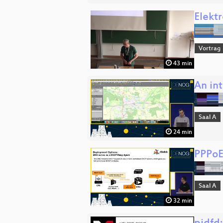
Elekt
Vortrag
43 min
An in
Saal A
24 min
PPPoE 
Saal A
32 min