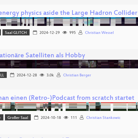
energy physics aside the Large Hadron Collider
Saal GLITCH
2024-12-29
995
Christian Wessel
ationäre Satelliten als Hobby
ELL
2024-12-28
3.0k
Christian Berger
an einen (Retro-)Podcast from scratch startet
e
Großer Saal
2024-10-18
111
Christian Stankowic