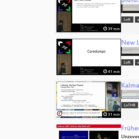
pidfd
Loft
39 min
New L
Loft
41 min
Kalma
LoTHR
31 min
Früher
Unzuver