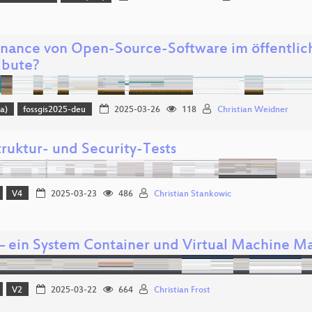
nance von Open-Source-Software im öffentlich
ibute?
a)
fossgis2025-deu
2025-03-26
118
Christian Weidner
truktur- und Security-Tests
V4
2025-03-23
486
Christian Stankowic
 – ein System Container und Virtual Machine M
V2
2025-03-22
664
Christian Frost