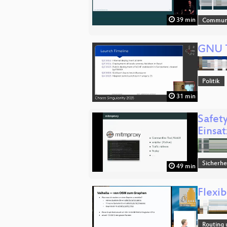
39 min
Commun
GNU T
Politik
31 min
Safety
Einsa
Sicherhe
49 min
Flexi
Routing 