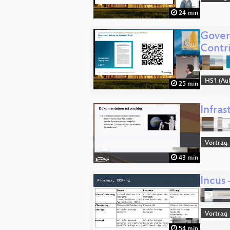
24 min
Gover
Contr
HS1 (Aul
25 min
Infras
Vortrag
43 min
Incus
Vortrag
54 min