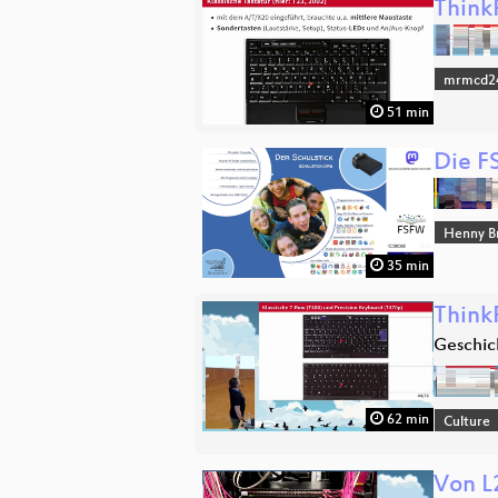
Think
mrmcd2
51 min
Die F
Henny B
35 min
Think
Geschic
62 min
Culture
Von L