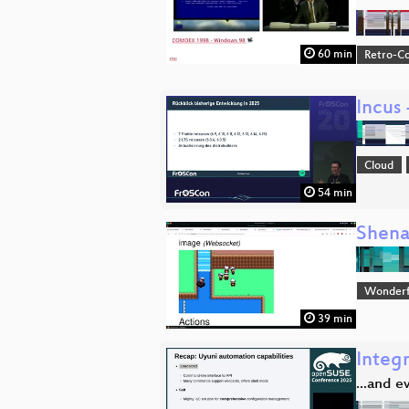
60 min
Retro-Co
Incus
Cloud
54 min
Shena
Wonderfu
39 min
Integ
...and 