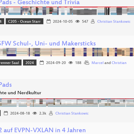
Pads - Geschichte und Trivia
4
C205 - Ocean Starr
2024-10-05
547
Christian Stankowic
SFW Schul-, Uni- und Makersticks
renner Saal
2024
2024-09-20
188
Marcel
and
Christian
Pads
hte und Nerdkultur
2024-08-18
2.3k
Christian Stankowic
2 auf EVPN-VXLAN in 4 Jahren