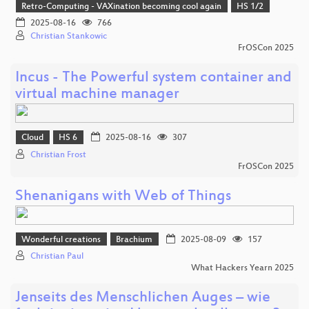
Retro-Computing - VAXination becoming cool again
HS 1/2
2025-08-16
766
Christian Stankowic
FrOSCon 2025
Incus - The Powerful system container and
virtual machine manager
Cloud
HS 6
2025-08-16
307
Christian Frost
FrOSCon 2025
Shenanigans with Web of Things
Wonderful creations
Brachium
2025-08-09
157
Christian Paul
What Hackers Yearn 2025
Jenseits des Menschlichen Auges – wie