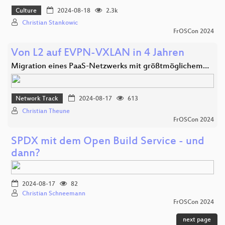
Culture
2024-08-18
2.3k
Christian Stankowic
FrOSCon 2024
Von L2 auf EVPN-VXLAN in 4 Jahren
Migration eines PaaS-Netzwerks mit größtmöglichem…
Network Track
2024-08-17
613
Christian Theune
FrOSCon 2024
SPDX mit dem Open Build Service - und
dann?
2024-08-17
82
Christian Schneemann
FrOSCon 2024
next page