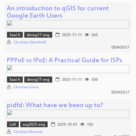
An introduction to qGIS for current
Google Earth Users
Saal A
denog17-eng
2025-11-11
265
Christian Dieckhoff
DENOG17
PPPoE vs IPoE: A Practical Guide for ISPs
Saal A
denog17-eng
2025-11-11
350
Christian Giese
DENOG17
pidfd: What have we been up to?
Loft
asg2025-eng
2025-10-01
102
Christian Brauner