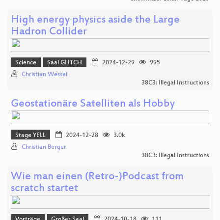
High energy physics aside the Large
Hadron Collider
Science
Saal GLITCH
2024-12-29
995
Christian Wessel
38C3: Illegal Instructions
Geostationäre Satelliten als Hobby
Stage YELL
2024-12-28
3.0k
Christian Berger
38C3: Illegal Instructions
Wie man einen (Retro-)Podcast from
scratch startet
Vorträge
Großer Saal
2024-10-18
111