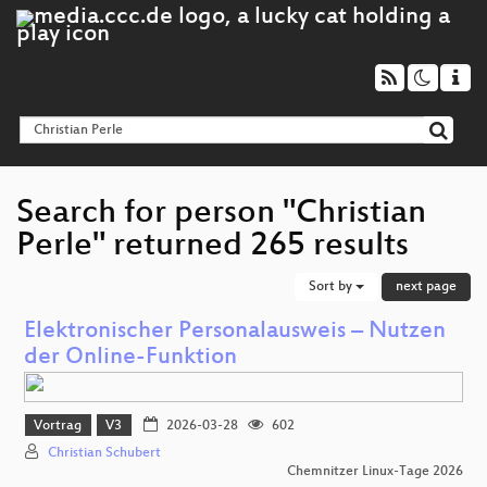
Search for person "Christian
Perle" returned 265 results
Sort by
next page
Elektronischer Personalausweis – Nutzen
der Online‑Funktion
Vortrag
V3
2026-03-28
602
Christian Schubert
Chemnitzer Linux-Tage 2026