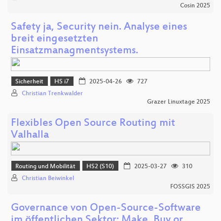
Cosin 2025
Safety ja, Security nein. Analyse eines
breit eingesetzten
Einsatzmanagmentsystems.
Sicherheit
HS i7
2025-04-26
727
Christian Trenkwalder
Grazer Linuxtage 2025
Flexibles Open Source Routing mit
Valhalla
Routing und Mobilität
HS2 (S10)
2025-03-27
310
Christian Beiwinkel
FOSSGIS 2025
Governance von Open-Source-Software
im öffentlichen Sektor: Make, Buy or