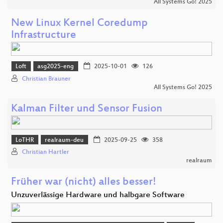
All Systems Go! 2025
New Linux Kernel Coredump
Infrastructure
Loft
asg2025-eng
2025-10-01
126
Christian Brauner
All Systems Go! 2025
Kalman Filter und Sensor Fusion
LoTHR
realraum-deu
2025-09-25
358
Christian Hartler
realraum
Früher war (nicht) alles besser!
Unzuverlässige Hardware und halbgare Software