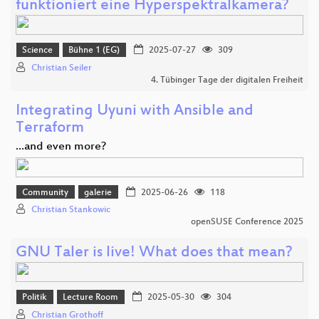
funktioniert eine Hyperspektralkamera?
Science
Bühne 1 (EG)
2025-07-27
309
Christian Seiler
4. Tübinger Tage der digitalen Freiheit
Integrating Uyuni with Ansible and
Terraform
...and even more?
Community
galerie
2025-06-26
118
Christian Stankowic
openSUSE Conference 2025
GNU Taler is live! What does that mean?
Politik
Lecture Room
2025-05-30
304
Christian Grothoff