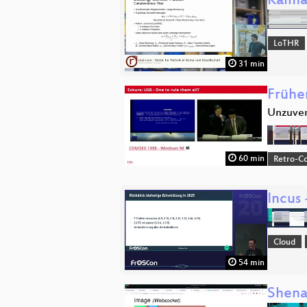
Kalma
LoTHR
31 min
Früher
Unzuver
60 min
Retro-Co
Incus
Cloud
54 min
Shena