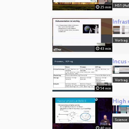
HS1 (Aul
25 min
Infras
Vortrag
43 min
Incus
Vortrag
54 min
High 
Science
40 min