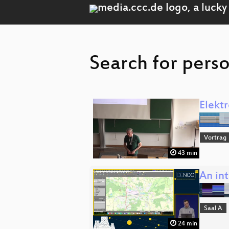
Search for perso
Elekt
Vortrag
43 min
An in
Saal A
24 min