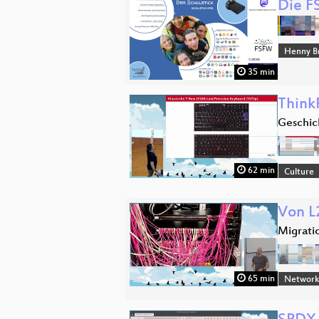
Die F
Henny B
35 min
Think
Geschic
62 min
Culture
Von L
Migrati
65 min
Network