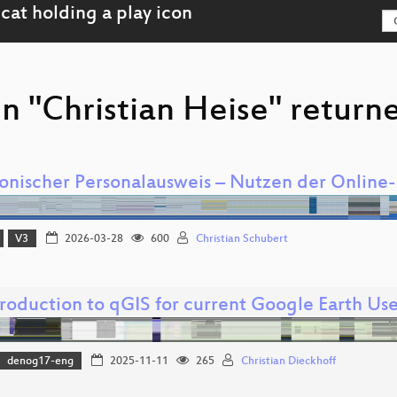
n "Christian Heise" return
ronischer Personalausweis – Nutzen der Online
V3
2026-03-28
600
Christian Schubert
troduction to qGIS for current Google Earth Use
denog17-eng
2025-11-11
265
Christian Dieckhoff