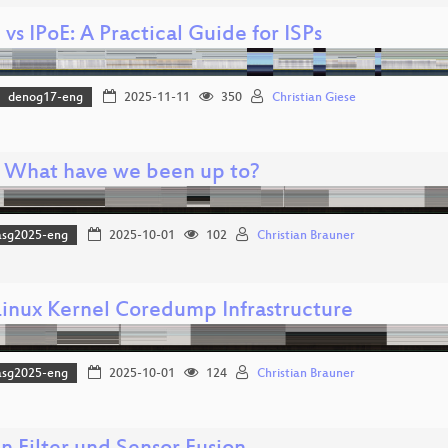
vs IPoE: A Practical Guide for ISPs
denog17-eng
2025-11-11
350
Christian Giese
: What have we been up to?
asg2025-eng
2025-10-01
102
Christian Brauner
inux Kernel Coredump Infrastructure
asg2025-eng
2025-10-01
124
Christian Brauner