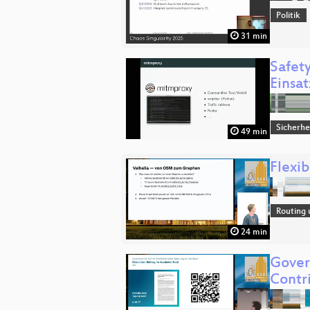
Politik
31 min
Safety
Einsa
Sicherhe
49 min
Flexi
Routing 
24 min
Gover
Contr