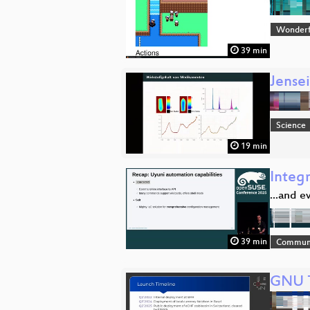
Wonderfu
39 min
Jense
Science
19 min
Integ
...and 
39 min
Commun
GNU T