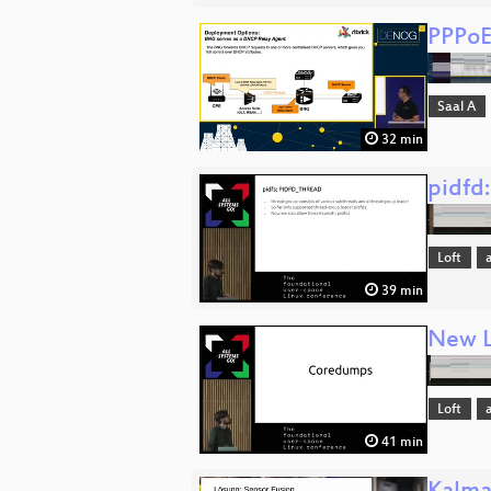
PPPoE 
Saal A
32 min
pidfd
Loft
39 min
New L
Loft
41 min