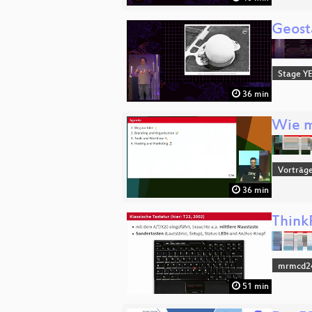
Geost
Stage Y
36 min
Wie m
Vorträg
36 min
Think
mrmcd2
51 min