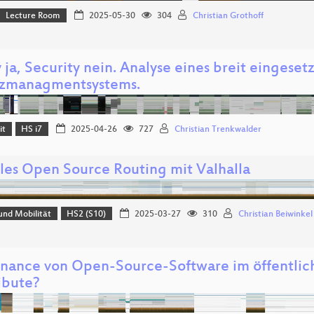
Lecture Room
2025-05-30
304
Christian Grothoff
 ja, Security nein. Analyse eines breit eingeset
tzmanagmentsystems.
it
HS i7
2025-04-26
727
Christian Trenkwalder
bles Open Source Routing mit Valhalla
und Mobilität
HS2 (S10)
2025-03-27
310
Christian Beiwinkel
nance von Open-Source-Software im öffentlich
ibute?