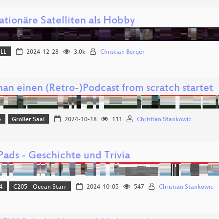
ationäre Satelliten als Hobby
ELL
2024-12-28
3.0k
Christian Berger
an einen (Retro-)Podcast from scratch startet
e
Großer Saal
2024-10-18
111
Christian Stankowic
Pads - Geschichte und Trivia
4
C205 - Ocean Starr
2024-10-05
547
Christian Stankowic