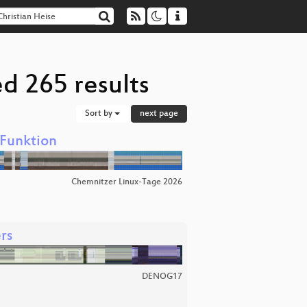
ed 265 results
Sort by
next page
‑Funktion
Chemnitzer Linux-Tage 2026
rs
DENOG17