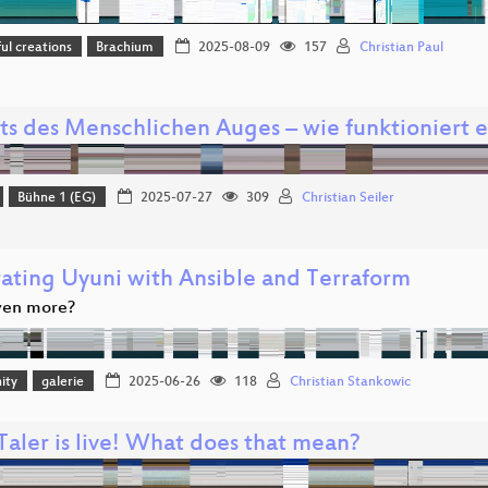
l creations
Brachium
2025-08-09
157
Christian Paul
its des Menschlichen Auges – wie funktioniert
Bühne 1 (EG)
2025-07-27
309
Christian Seiler
rating Uyuni with Ansible and Terraform
even more?
ity
galerie
2025-06-26
118
Christian Stankowic
aler is live! What does that mean?