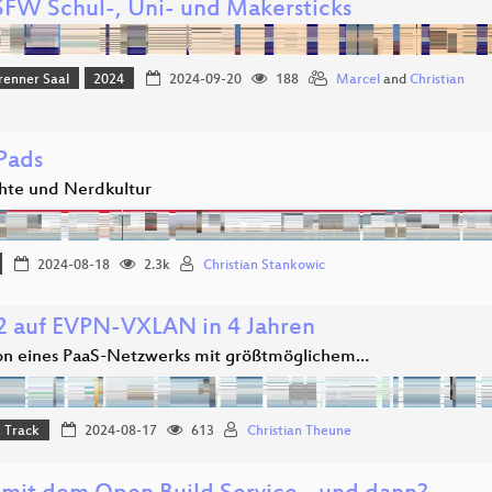
SFW Schul-, Uni- und Makersticks
renner Saal
2024
2024-09-20
188
Marcel
and
Christian
Pads
hte und Nerdkultur
2024-08-18
2.3k
Christian Stankowic
2 auf EVPN-VXLAN in 4 Jahren
on eines PaaS-Netzwerks mit größtmöglichem…
 Track
2024-08-17
613
Christian Theune