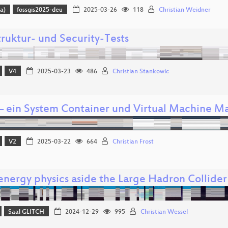
a)
fossgis2025-deu
2025-03-26
118
Christian Weidner
truktur- und Security-Tests
V4
2025-03-23
486
Christian Stankowic
 – ein System Container und Virtual Machine M
V2
2025-03-22
664
Christian Frost
energy physics aside the Large Hadron Collider
Saal GLITCH
2024-12-29
995
Christian Wessel