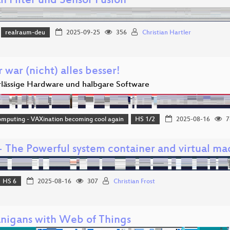
n Filter und Sensor Fusion
realraum-deu
2025-09-25
356
Christian Hartler
 war (nicht) alles besser!
lässige Hardware und halbgare Software
mputing - VAXination becoming cool again
HS 1/2
2025-08-16
7
 - The Powerful system container and virtual m
HS 6
2025-08-16
307
Christian Frost
nigans with Web of Things