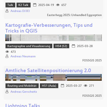
Talk
K2 Talk
2025-04-19
657
Andreas DJ3EI
Easterhegg 2025: Unhandled Eggception
Kartografie-Verbesserungen, Tips und
Tricks in QGIS
Kartographie und Visualisierung
HS4 (S2)
2025-03-28
473
Andreas Neumann
FOSSGIS 2025
Amtliche Satellitenpositionierung 2.0
Routing und Mobilität
HS1 (Aula)
2025-03-27
271
Andreas Gerschwitz
FOSSGIS 2025
Lightning Talks