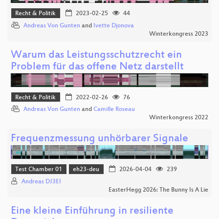
Recht & Politik
2023-02-25
44
Andreas Von Gunten
and
Ivette Djonova
Winterkongress 2023
Warum das Leistungsschutzrecht ein
Problem für das offene Netz darstellt
Recht & Politik
2022-02-26
76
Andreas Von Gunten
and
Camille Roseau
Winterkongress 2022
Frequenzmessung unhörbarer Signale
Test Chamber 01
eh23-deu
2026-04-04
239
Andreas DJ3EI
EasterHegg 2026: The Bunny Is A Lie
Eine kleine Einführung in resiliente