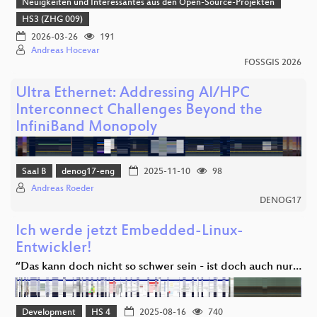
Neuigkeiten und Interessantes aus den Open-Source-Projekten
HS3 (ZHG 009)
2026-03-26
191
Andreas Hocevar
FOSSGIS 2026
Ultra Ethernet: Addressing AI/HPC
Interconnect Challenges Beyond the
InfiniBand Monopoly
Saal B
denog17-eng
2025-11-10
98
Andreas Roeder
DENOG17
Ich werde jetzt Embedded-Linux-
Entwickler!
“Das kann doch nicht so schwer sein - ist doch auch nur…
Development
HS 4
2025-08-16
740