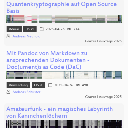
Quantenkryptographie auf Open Source
Basis
Admin
HS i1
2025-04-26
214
Andreas Neuhold
Grazer Linuxtage 2025
Mit Pandoc von Markdown zu
ansprechenden Dokumenten -
Doc(ument)s as Code (DaC)
Anwendung
HS i1
2025-04-26
498
Andreas Schuster
Grazer Linuxtage 2025
Amateurfunk - ein magisches Labyrinth
von Kaninchenlöchern