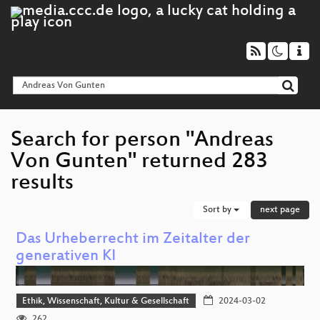
Search for person "Andreas
Von Gunten" returned 283
results
Sort by
next page
Das Urheberrecht im Zeitalter der
generativen KI
Ethik, Wissenschaft, Kultur & Gesellschaft
2024-03-02
262