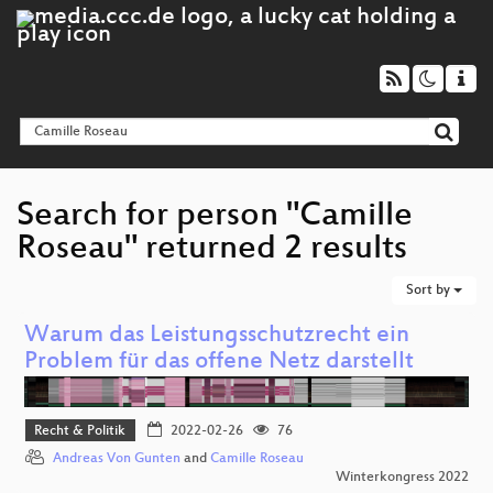
Search for person "Camille
Roseau" returned 2 results
Sort by
Warum das Leistungsschutzrecht ein
Problem für das offene Netz darstellt
Recht & Politik
2022-02-26
76
Andreas Von Gunten
and
Camille Roseau
Winterkongress 2022