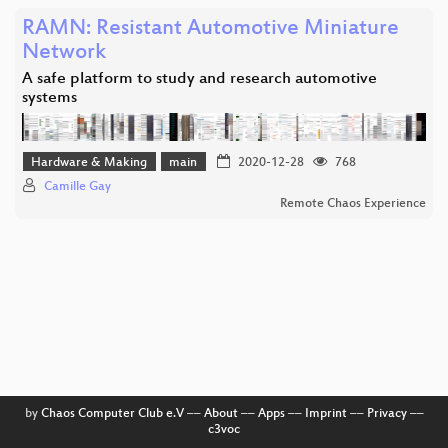
RAMN: Resistant Automotive Miniature
Network
A safe platform to study and research automotive
systems
Hardware & Making
main
2020-12-28
768
Camille Gay
Remote Chaos Experience
by
Chaos Computer Club e.V
––
About
––
Apps
––
Imprint
––
Privacy
––
c3voc