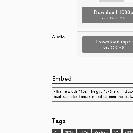
Download 1080
deu
320.0 MB
Audio
Download mp3
deu
50.0 MB
Embed
Tags
49
2026
clt26
Vortrag
V1
clt2