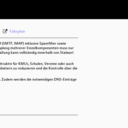
deu 576p (webm)
Fahrplan
 (SMTP, IMAP) inklusive Spamfilter sowie
opplung mehrerer Einzelkomponenten muss nur
tung kann vollständig innerhalb von Stalwart
ttraktiv für KMUs, Schulen, Vereine oder auch
bietern zu reduzieren und die Kontrolle über die
ups. Zudem werden die notwendigen DNS-Einträge