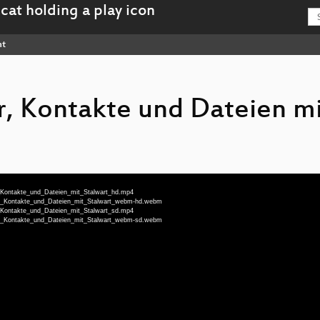
nt
r, Kontakte und Dateien m
er_Kontakte_und_Dateien_mit_Stalwart_hd.mp4
nder_Kontakte_und_Dateien_mit_Stalwart_webm-hd.webm
er_Kontakte_und_Dateien_mit_Stalwart_sd.mp4
nder_Kontakte_und_Dateien_mit_Stalwart_webm-sd.webm