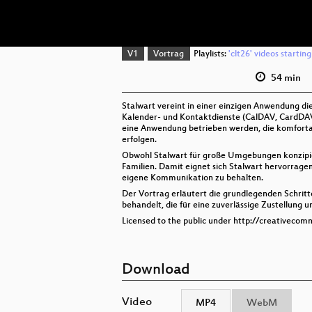
V1
Vortrag
Playlists:
'clt26' videos startin
54 min
Stalwart vereint in einer einzigen Anwendung di
Kalender- und Kontaktdienste (CalDAV, CardDAV
eine Anwendung betrieben werden, die komfortab
erfolgen.
Obwohl Stalwart für große Umgebungen konzipier
Familien. Damit eignet sich Stalwart hervorrage
eigene Kommunikation zu behalten.
Der Vortrag erläutert die grundlegenden Schrit
behandelt, die für eine zuverlässige Zustellung 
Licensed to the public under http://creativecom
Download
Video
MP4
WebM