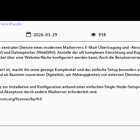
g here
/
audio
2026-03-29
918
e zentralen Dienste eines modernen Mailservers: E-Mail-Übertragung und -Abruf
) und Dateispeicher (WebDAV). Anstelle der oft komplexen Einrichtung und K
el über eine Weboberfläche konfiguriert werden kann. Auch die Benutzerverwal
t ist, macht ihn seine geringe Komplexität und das einfache Setup besonders a
nd als Baustein souveräner Digitalität, um Abhängigkeiten von externen Dienstan
te zur Installation und Konfiguration anhand eines einfachen Single-Node-Set
und Akzeptanz durch andere Mailserver erforderlich sind.
mons.org/licenses/by/4.0