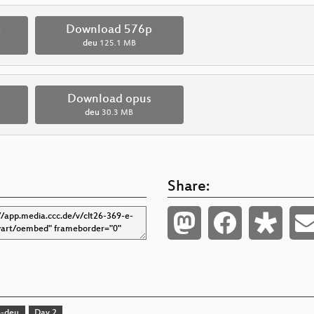
p
Download 576p
deu
125.1 MB
Download opus
deu
30.3 MB
Share:
6-deu
Day 2