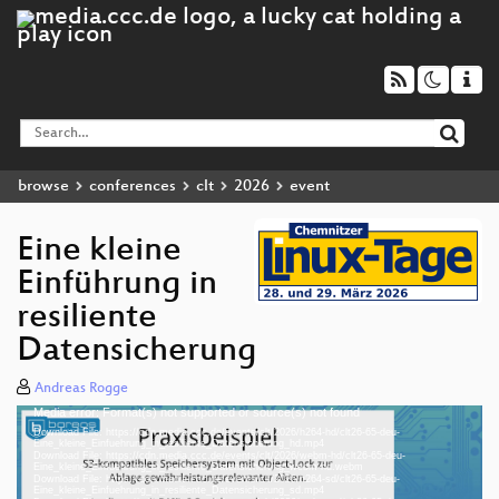
browse
conferences
clt
2026
event
Eine kleine
Einführung in
resiliente
Datensicherung
Andreas Rogge
Media error: Format(s) not supported or source(s) not found
Video
Download File: https://cdn.media.ccc.de/events/clt/2026/h264-hd/clt26-65-deu-
Player
Eine_kleine_Einfuehrung_in_resiliente_Datensicherung_hd.mp4
Download File: https://cdn.media.ccc.de/events/clt/2026/webm-hd/clt26-65-deu-
Eine_kleine_Einfuehrung_in_resiliente_Datensicherung_webm-hd.webm
Download File: https://cdn.media.ccc.de/events/clt/2026/h264-sd/clt26-65-deu-
Eine_kleine_Einfuehrung_in_resiliente_Datensicherung_sd.mp4