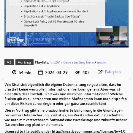
Download File: https://cdn.media.ccc.de/events/clt/2026/webm-sd/clt26-65-deu-
deu 1080p (mp4)
Eine_kleine_Einfuehrung_in_resiliente_Datensicherung_webm-sd.webm
deu 1080p (webm)
deu 576p (mp4)
deu 576p (webm)
V3
Vortrag
Playlists:
'clt26' videos starting here
/
audio
Fahrplan
54 min
2026-03-29
402
Wie lässt sich eigentlich die eigene Datenhaltung so gestalten, dass im
Ernstfall keine wertvollen Informationen verloren gehen? Aber was ist
eigentlich der Ernstfall? Und was sind wertvolle Informationen? Welche
Risiken gilt es zu betrachten und welche Maßnahmen kann man ergreifen,
um diese Risiken zu verringern oder gar ganz auszuschließen?
Dieser Vortrag gibt eine praxisorientierte Einführung in die Grundlagen
resilienter Datensicherung. Ziel ist es, ein Verständnis dafür zu schaffen,
wie man mit vertretbarem Aufwand eine zuverlässige und zukunftssichere
Datensicherung plant und umsetzt.
Licensed to the public under http://creativecommons.org/licenses/by/4.0